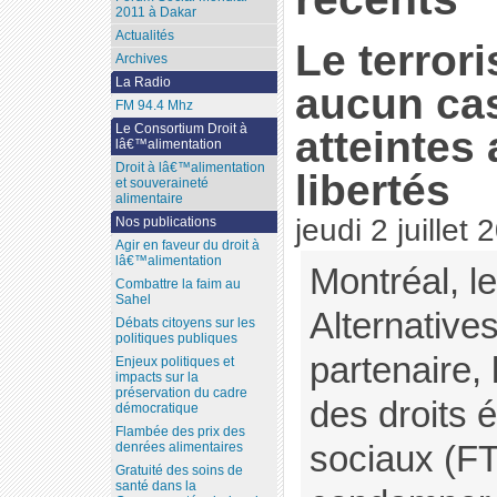
2011 à Dakar
Actualités
Le terror
Archives
La Radio
aucun cas
FM 94.4 Mhz
Le Consortium Droit à
atteintes 
lâ€™alimentation
Droit à lâ€™alimentation
libertés
et souveraineté
alimentaire
jeudi 2 juillet
Nos publications
Agir en faveur du droit à
lâ€™alimentation
Montréal, le
Combattre la faim au
Sahel
Alternatives
Débats citoyens sur les
politiques publiques
partenaire,
Enjeux politiques et
impacts sur la
préservation du cadre
des droits 
démocratique
Flambée des prix des
sociaux (F
denrées alimentaires
Gratuité des soins de
santé dans la