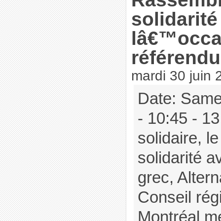
solidarité
lâ€™occa
référend
mardi 30 juin 
Date: Samed
- 10:45 - 1
solidaire, l
solidarité a
grec, Altern
Conseil ré
Montréal mé