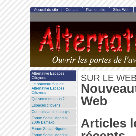
Accueil du site
Contact
Plan du site
Sites Web
Alternative Espaces
SUR LE WE
Citoyens
Nouveaut
Le nouveau Site de
Alternative Espaces
Citoyens
Web
Qui sommes-nous ?
Espaces citoyens
Connaissance du pays
Forum Social Mondial
Articles 
2006 Bamako
Forum Social Nigérien
récents
Forum Social Mondial