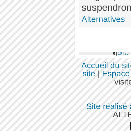
suspendront 
Alternatives
0
|
10
|
20
Accueil du si
site
|
Espace 
visit
Site réalisé
ALT