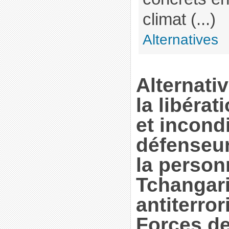
climat (...)
Alternatives
Alternat
la libéra
et incond
défenseur
la perso
Tchangari 
antiterror
Forces de