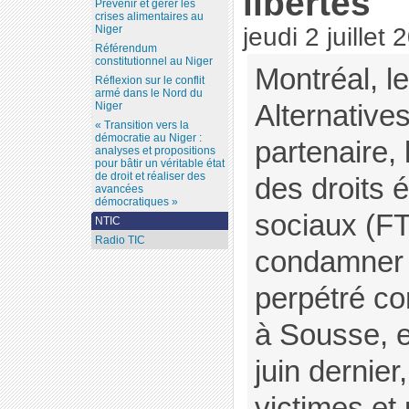
libertés
Prévenir et gérer les
crises alimentaires au
jeudi 2 juillet
Niger
Référendum
constitutionnel au Niger
Montréal, le
Réflexion sur le conflit
armé dans le Nord du
Alternatives
Niger
« Transition vers la
démocratie au Niger :
partenaire,
analyses et propositions
pour bâtir un véritable état
de droit et réaliser des
des droits 
avancées
démocratiques »
sociaux (F
NTIC
Radio TIC
condamner l
perpétré co
à Sousse, e
juin dernier,
victimes et 