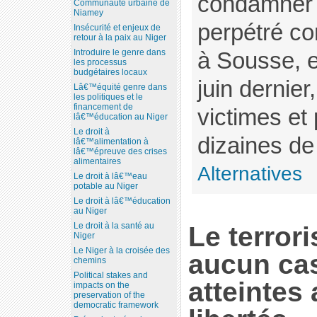
condamner l
Communauté urbaine de
Niamey
perpétré co
Insécurité et enjeux de
retour à la paix au Niger
Introduire le genre dans
à Sousse, e
les processus
budgétaires locaux
juin dernier,
Lâ€™équité genre dans
les politiques et le
financement de
victimes et 
lâ€™éducation au Niger
Le droit à
dizaines de 
lâ€™alimentation à
lâ€™épreuve des crises
alimentaires
Alternatives
Le droit à lâ€™eau
potable au Niger
Le droit à lâ€™éducation
au Niger
Le droit à la santé au
Le terror
Niger
Le Niger à la croisée des
aucun cas
chemins
Political stakes and
atteintes 
impacts on the
preservation of the
democratic framework