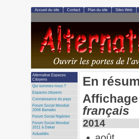
Accueil du site
Contact
Plan du site
Sites Web
Alternative Espaces
En résu
Citoyens
Qui sommes-nous ?
Espaces citoyens
Affichage
Connaissance du pays
Forum Social Mondial
français
2006 Bamako
Forum Social Nigérien
2014
Forum Social Mondial
2011 à Dakar
Actualités
août