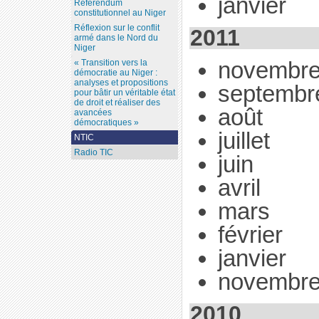
janvier
Référendum
constitutionnel au Niger
Réflexion sur le conflit
2011
armé dans le Nord du
Niger
novembr
« Transition vers la
démocratie au Niger :
analyses et propositions
septembr
pour bâtir un véritable état
de droit et réaliser des
août
avancées
démocratiques »
juillet
NTIC
Radio TIC
juin
avril
mars
février
janvier
novembr
2010