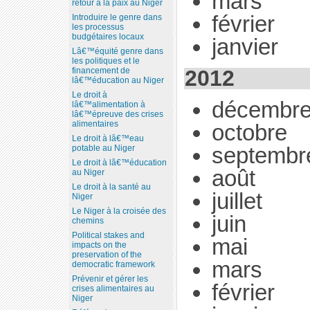
mars
retour à la paix au Niger
février
Introduire le genre dans
les processus
budgétaires locaux
janvier
Lâ€™équité genre dans
les politiques et le
2012
financement de
lâ€™éducation au Niger
Le droit à
décembr
lâ€™alimentation à
lâ€™épreuve des crises
alimentaires
octobre
Le droit à lâ€™eau
septembr
potable au Niger
Le droit à lâ€™éducation
août
au Niger
Le droit à la santé au
juillet
Niger
Le Niger à la croisée des
juin
chemins
Political stakes and
mai
impacts on the
preservation of the
mars
democratic framework
Prévenir et gérer les
février
crises alimentaires au
Niger