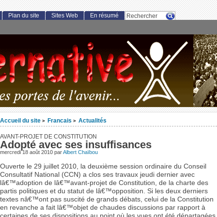
Plan du site
Sites Web
En résumé
Accueil du site
Francais
Actualités
>
>
AVANT-PROJET DE CONSTITUTION
Adopté avec ses insuffisances
mercredi 18 août 2010 par
Albert Chaïbou
Ouverte le 29 juillet 2010, la deuxième session ordinaire du Conseil
Consultatif National (CCN) a clos ses travaux jeudi dernier avec
lâ€™adoption de lâ€™avant-projet de Constitution, de la charte des
partis politiques et du statut de lâ€™opposition. Si les deux derniers
textes nâ€™ont pas suscité de grands débats, celui de la Constitution
en revanche a fait lâ€™objet de chaudes discussions par rapport à
certaines de ses dispositions au point où les vues ont été départagées