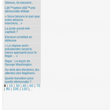
Silence, ils meurent...
Lâ€™option dâ€™une
démocratie élitiste
« Nous faisons le pari que
notre alliance
marchera... »
La junte aurait-elle
capitulé ?
Eleveurs et bétail en
détresse
« Le régime semi-
présidentiel serait le
mieux approprié pour le
Niger… »
Niger : La leçon de
George Washington
Au delà des élections, les
attentes des Nigériens
Quelle transition pour
quelle démocratie ?
0
|
15
|
30
|
45
|
60
|
75
|
90
|
105
|
120
|
...