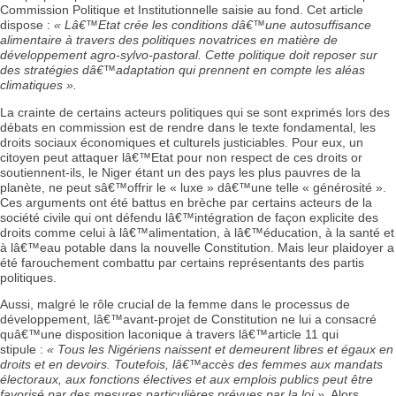
Commission Politique et Institutionnelle saisie au fond. Cet article
dispose :
« Lâ€™Etat crée les conditions dâ€™une autosuffisance
alimentaire à travers des politiques novatrices en matière de
développement agro-sylvo-pastoral. Cette politique doit reposer sur
des stratégies dâ€™adaptation qui prennent en compte les aléas
climatiques ».
La crainte de certains acteurs politiques qui se sont exprimés lors des
débats en commission est de rendre dans le texte fondamental, les
droits sociaux économiques et culturels justiciables. Pour eux, un
citoyen peut attaquer lâ€™Etat pour non respect de ces droits or
soutiennent-ils, le Niger étant un des pays les plus pauvres de la
planète, ne peut sâ€™offrir le « luxe » dâ€™une telle « générosité ».
Ces arguments ont été battus en brèche par certains acteurs de la
société civile qui ont défendu lâ€™intégration de façon explicite des
droits comme celui à lâ€™alimentation, à lâ€™éducation, à la santé et
à lâ€™eau potable dans la nouvelle Constitution. Mais leur plaidoyer a
été farouchement combattu par certains représentants des partis
politiques.
Aussi, malgré le rôle crucial de la femme dans le processus de
développement, lâ€™avant-projet de Constitution ne lui a consacré
quâ€™une disposition laconique à travers lâ€™article 11 qui
stipule :
« Tous les Nigériens naissent et demeurent libres et égaux en
droits et en devoirs. Toutefois, lâ€™accès des femmes aux mandats
électoraux, aux fonctions électives et aux emplois publics peut être
favorisé par des mesures particulières prévues par la loi »
. Alors