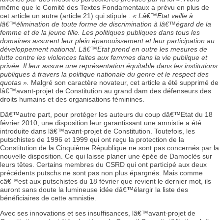
même que le Comité des Textes Fondamentaux a prévu en plus de
cet article un autre (article 21) qui stipule :
« Lâ€™Etat veille à
lâ€™élimination de toute forme de discrimination à lâ€™égard de la
femme et de la jeune fille. Les politiques publiques dans tous les
domaines assurent leur plein épanouissement et leur participation au
développement national. Lâ€™Etat prend en outre les mesures de
lutte contre les violences faites aux femmes dans la vie publique et
privée. Il leur assure une représentation équitable dans les institutions
publiques à travers la politique nationale du genre et le respect des
quotas ».
Malgré son caractère novateur, cet article a été supprimé de
lâ€™avant-projet de Constitution au grand dam des défenseurs des
droits humains et des organisations féminines.
Dâ€™autre part, pour protéger les auteurs du coup dâ€™Etat du 18
février 2010, une disposition leur garantissant une amnistie a été
introduite dans lâ€™avant-projet de Constitution. Toutefois, les
putschistes de 1996 et 1999 qui ont reçu la protection de la
Constitution de la Cinquième République ne sont pas concernés par la
nouvelle disposition. Ce qui laisse planer une épée de Damoclès sur
leurs têtes. Certains membres du CSRD qui ont participé aux deux
précédents putschs ne sont pas non plus épargnés. Mais comme
câ€™est aux putschistes du 18 février que revient le dernier mot, ils
auront sans doute la lumineuse idée dâ€™élargir la liste des
bénéficiaires de cette amnistie.
Avec ses innovations et ses insuffisances, lâ€™avant-projet de