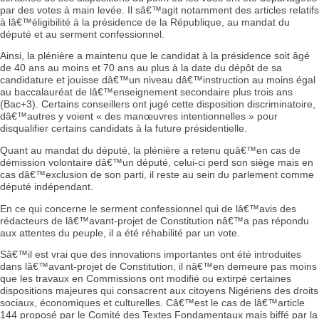
par des votes à main levée. Il sâ€™agit notamment des articles relatifs
à lâ€™éligibilité à la présidence de la République, au mandat du
député et au serment confessionnel.
Ainsi, la plénière a maintenu que le candidat à la présidence soit âgé
de 40 ans au moins et 70 ans au plus à la date du dépôt de sa
candidature et jouisse dâ€™un niveau dâ€™instruction au moins égal
au baccalauréat de lâ€™enseignement secondaire plus trois ans
(Bac+3). Certains conseillers ont jugé cette disposition discriminatoire,
dâ€™autres y voient « des manœuvres intentionnelles » pour
disqualifier certains candidats à la future présidentielle.
Quant au mandat du député, la plénière a retenu quâ€™en cas de
démission volontaire dâ€™un député, celui-ci perd son siège mais en
cas dâ€™exclusion de son parti, il reste au sein du parlement comme
député indépendant.
En ce qui concerne le serment confessionnel qui de lâ€™avis des
rédacteurs de lâ€™avant-projet de Constitution nâ€™a pas répondu
aux attentes du peuple, il a été réhabilité par un vote.
Sâ€™il est vrai que des innovations importantes ont été introduites
dans lâ€™avant-projet de Constitution, il nâ€™en demeure pas moins
que les travaux en Commissions ont modifié ou extirpé certaines
dispositions majeures qui consacrent aux citoyens Nigériens des droits
sociaux, économiques et culturelles. Câ€™est le cas de lâ€™article
144 proposé par le Comité des Textes Fondamentaux mais biffé par la