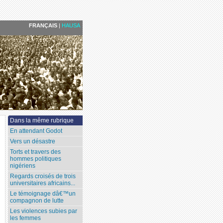
FRANÇAIS
|
HAUSA
Dans la même rubrique
En attendant Godot
Vers un désastre
Torts et travers des
hommes politiques
nigériens
Regards croisés de trois
universitaires africains...
Le témoignage dâ€™un
compagnon de lutte
Les violences subies par
les femmes