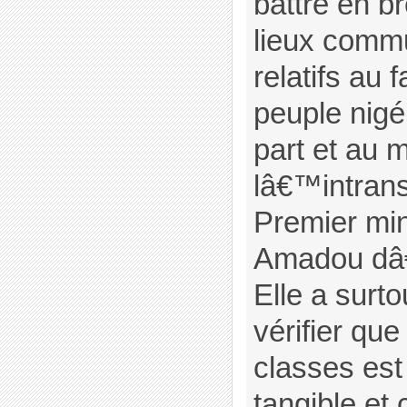
battre en b
lieux comm
relatifs au 
peuple nig
part et au 
lâ€™intran
Premier mi
Amadou dâ€
Elle a surt
vérifier que
classes est
tangible et 