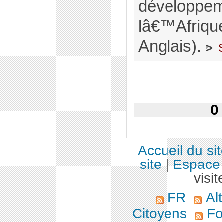
développem
lâ€™Afriq
Anglais).
>
0
Accueil du si
site
|
Espace 
visit
FR
Alt
Citoyens
Fo