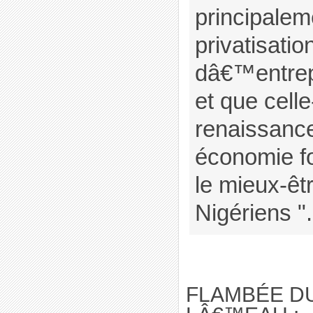
principalem
privatisati
dâ€™entrep
et que celle
renaissan
économie fo
le mieux-êt
Nigériens "
FLAMBÉE DU