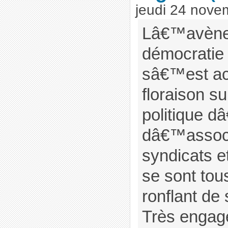
jeudi 24 nove
Lâ€™avène
démocratie
sâ€™est ac
floraison 
politique d
dâ€™associ
syndicats 
se sont tous
ronflant de 
Très engag