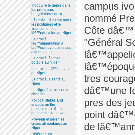
campus ivoi
Introduire le genre dans
les processus
budgétaires locaux
nommé Prem
Lâ€™équité genre dans
les politiques et le
Côte dâ€™I
financement de
lâ€™éducation au Niger
"Général S
Le droit à
lâ€™alimentation à
lâ€™épreuve des crises
lâ€™appeli
alimentaires
Le droit à lâ€™eau
potable au Niger
lâ€™époque
Le droit à lâ€™éducation
au Niger
tres courag
Le droit à la santé au
Niger
dâ€™une for
Le Niger à la croisée des
chemins
pres des je
Political stakes and
impacts on the
preservation of the
point dâ€™
democratic framework
Prévenir et gérer les
de lâ€™ann
crises alimentaires au
Niger
Référendum