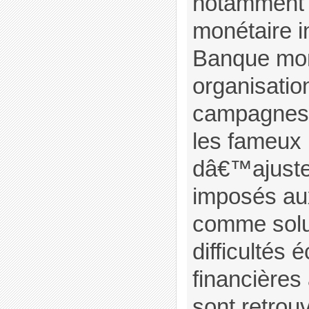
notamment 
monétaire in
Banque mon
organisati
campagnes 
les fameux
dâ€™ajuste
imposés au
comme solu
difficultés
financières 
sont retrou