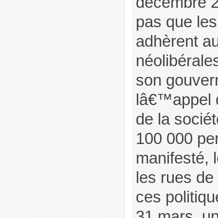
décembre 20
pas que les
adhèrent au
néolibérale
son gouver
lâ€™appel 
de la sociét
100 000 pe
manifesté, 
les rues de 
ces politiqu
31 mars, un