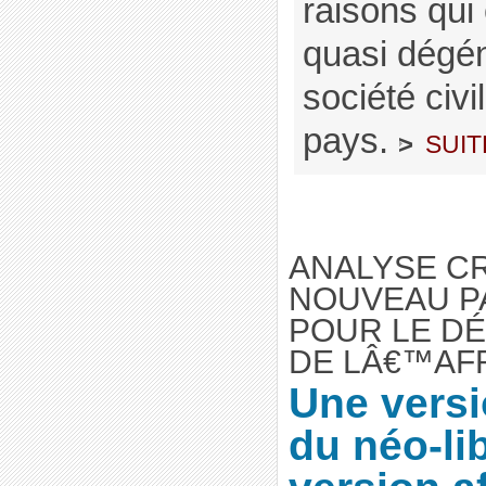
raisons qui 
quasi dégé
société civi
pays.
suit
>
ANALYSE CR
NOUVEAU P
POUR LE D
DE LÂ€™AFR
Une versi
du néo-li