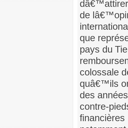
dâ€™attirer
de lâ€™opi
internationa
que représe
pays du Ti
remboursem
colossale d
quâ€™ils on
des années.
contre-pieds
financières 