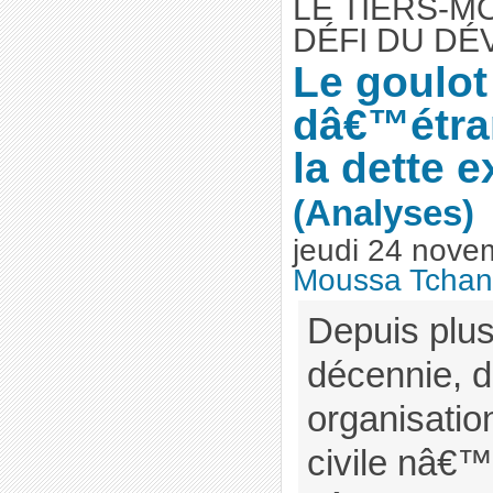
LE TIERS-M
DÉFI DU DÉ
Le goulot
dâ€™étra
la dette e
(Analyses)
jeudi 24 nove
Moussa Tchan
Depuis plu
décennie, 
organisatio
civile nâ€