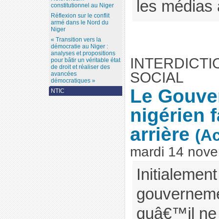
les médias 
constitutionnel au Niger
Réflexion sur le conflit
armé dans le Nord du
Niger
« Transition vers la
démocratie au Niger :
analyses et propositions
INTERDICT
pour bâtir un véritable état
de droit et réaliser des
SOCIAL
avancées
démocratiques »
Le Gouve
NTIC
nigérien 
arrière
(Ac
mardi 14 nov
Initialement 
gouvernemen
quâ€™il ne 