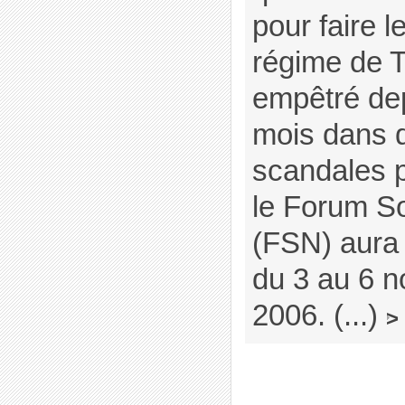
pour faire 
régime de 
empêtré de
mois dans d
scandales po
le Forum So
(FSN) aura 
du 3 au 6 
2006. (...)
>