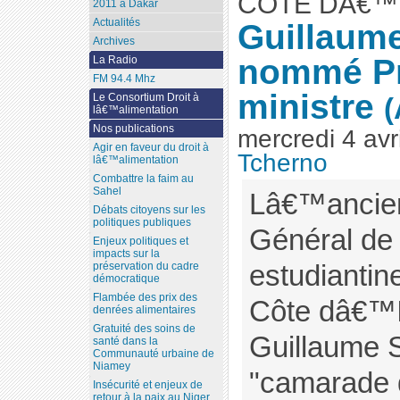
CÔTE DÂ€™
2011 à Dakar
Actualités
Guillaume
Archives
nommé P
La Radio
FM 94.4 Mhz
ministre
Le Consortium Droit à
(
lâ€™alimentation
Nos publications
mercredi 4 avr
Agir en faveur du droit à
Tcherno
lâ€™alimentation
Combattre la faim au
Sahel
Lâ€™ancien
Débats citoyens sur les
politiques publiques
Général de 
Enjeux politiques et
impacts sur la
estudiantine
préservation du cadre
démocratique
Flambée des prix des
Côte dâ€™Iv
denrées alimentaires
Gratuité des soins de
Guillaume S
santé dans la
Communauté urbaine de
Niamey
"camarade d
Insécurité et enjeux de
retour à la paix au Niger