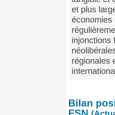
et plus lar
économies 
régulièrem
injonctions 
néolibérales
régionales 
internation
Bilan posi
FSN
(Actua