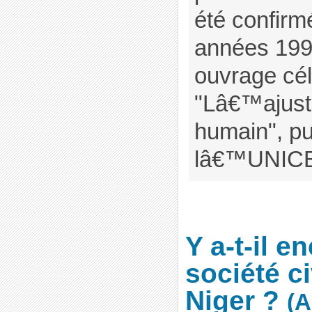
été confirm
années 199
ouvrage cél
"Lâ€™ajust
humain", pu
lâ€™UNIC
Y a-t-il e
société ci
Niger ?
(A