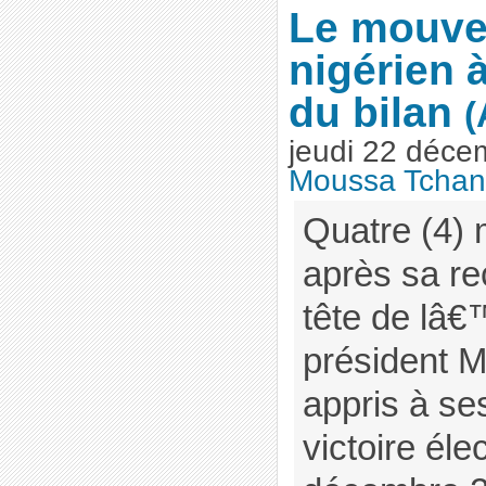
Le mouve
nigérien 
du bilan
(
jeudi 22 déce
Moussa Tchan
Quatre (4)
après sa re
tête de lâ€
président 
appris à s
victoire éle