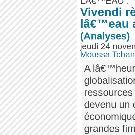
LÂ€™EAU :
Vivendi r
lâ€™eau 
(Analyses)
jeudi 24 nove
Moussa Tchan
A lâ€™heur
globalisatio
ressources
devenu un 
économique
grandes fi