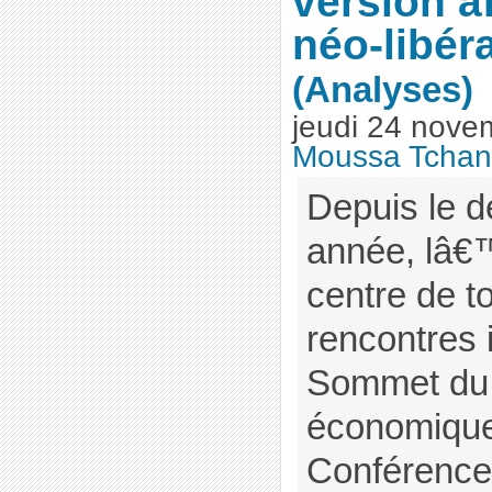
version a
néo-libér
(Analyses)
jeudi 24 nove
Moussa Tchan
Depuis le d
année, lâ€
centre de t
rencontres i
Sommet du
économique
Conférence