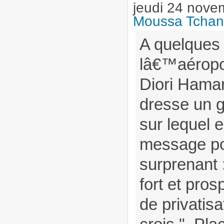
jeudi 24 nove
Moussa Tchan
A quelques
lâ€™aéropor
Diori Hama
dresse un 
sur lequel e
message po
surprenant 
fort et pro
de privatis