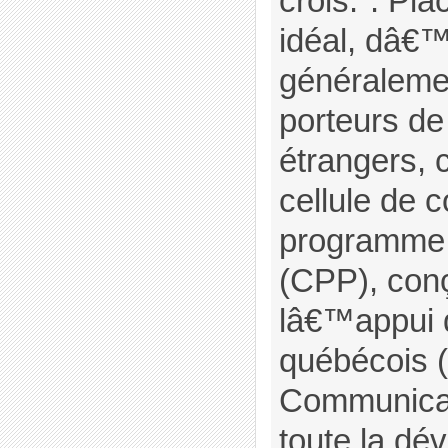
crois.". Pla
idéal, dâ€
généralemen
porteurs de
étrangers, 
cellule de 
programme d
(CPP), con
lâ€™appui 
québécois 
Communicat
toute la dé