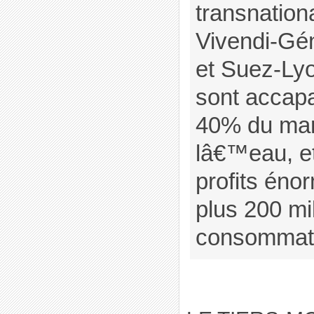
transnatio
Vivendi-Gé
et Suez-Lyo
sont accap
40% du mar
lâ€™eau, et
profits éno
plus 200 mi
consommat