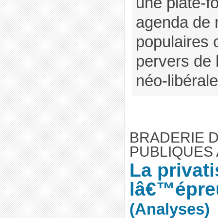
une plate-f
agenda de m
populaires c
pervers de 
néo-libéral
BRADERIE 
PUBLIQUES 
La privati
lâ€™épreu
(Analyses)