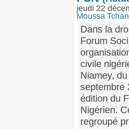
jeudi 22 déce
Moussa Tchan
Dans la droi
Forum Socia
organisatio
civile nigér
Niamey, du
septembre 
édition du 
Nigérien. C
regroupé p