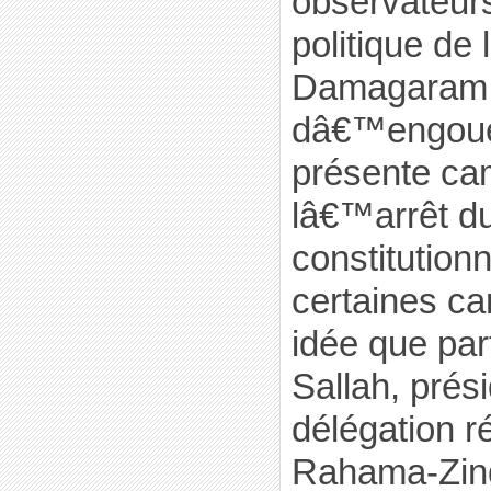
observateur
politique de 
Damagaram,
dâ€™engoue
présente ca
lâ€™arrêt d
constitutionn
certaines ca
idée que pa
Sallah, prési
délégation 
Rahama-Zin