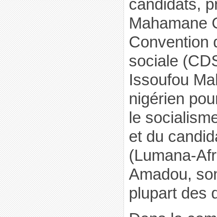
candidats, p
Mahamane O
Convention 
sociale (CD
Issoufou Ma
nigérien pou
le socialis
et du candi
(Lumana-Afr
Amadou, sont
plupart des q