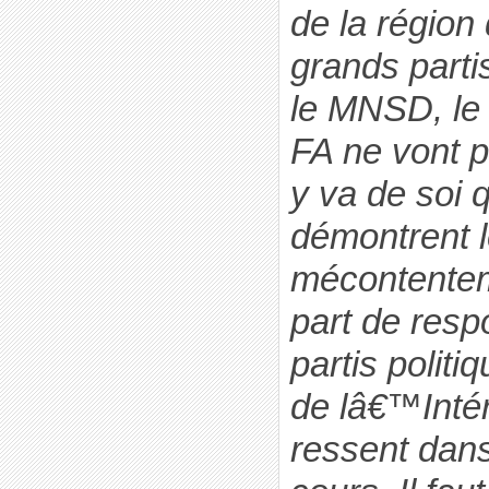
de la région
grands part
le MNSD, l
FA ne vont p
y va de soi q
démontrent l
mécontentem
part de respo
partis politi
de lâ€™Intér
ressent dan