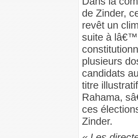
Dans la com
de Zinder, 
revêt un cli
suite à lâ€™
constitutionn
plusieurs do
candidats au
titre illustrat
Rahama, sâ€
ces élection
Zinder.
« Les direc