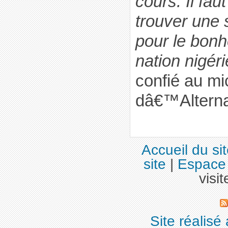
cours. Il fa
trouver une s
pour le bonh
nation nigér
confié au mi
dâ€™Alterna
Accueil du si
site
|
Espace 
visit
Site réalisé