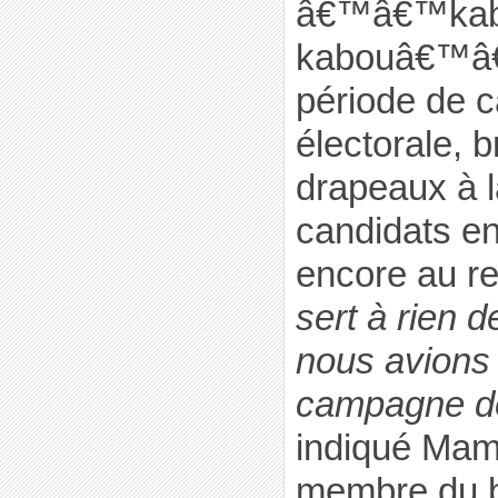
â€™â€™kab
kabouâ€™â€
période de 
électorale, 
drapeaux à 
candidats e
encore au r
sert à rien de
nous avions
campagne de
indiqué Ma
membre du 