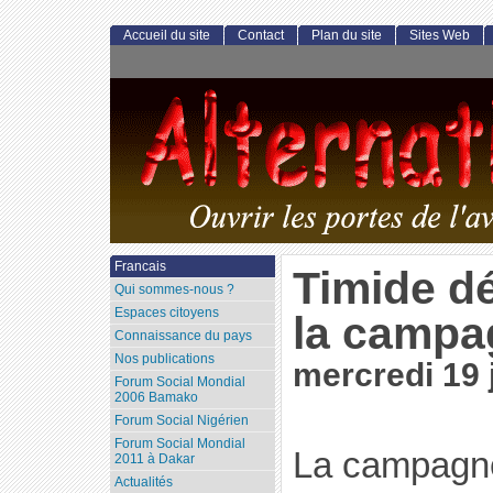
Accueil du site
Contact
Plan du site
Sites Web
Francais
Timide d
Qui sommes-nous ?
Espaces citoyens
la campa
Connaissance du pays
Nos publications
mercredi 19 
Forum Social Mondial
2006 Bamako
Forum Social Nigérien
Forum Social Mondial
La campagne
2011 à Dakar
Actualités