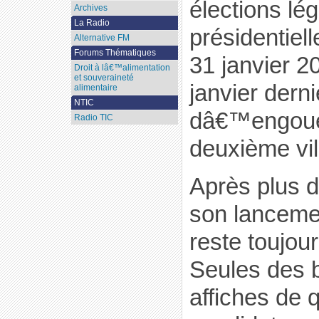
élections lég
Archives
La Radio
présidentiel
Alternative FM
Forums Thématiques
31 janvier 2
Droit à lâ€™alimentation
et souveraineté
janvier dern
alimentaire
NTIC
dâ€™engouem
Radio TIC
deuxième vil
Après plus d
son lanceme
reste toujou
Seules des 
affiches de 