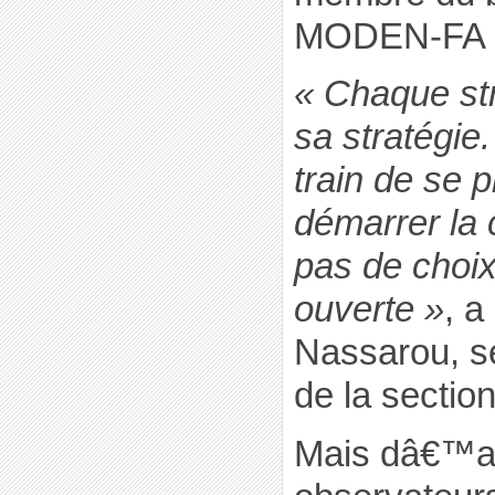
MODEN-FA se
« Chaque str
sa stratégie.
train de se 
démarrer la 
pas de choi
ouverte »
, a
Nassarou, se
de la sectio
Mais dâ€™ap