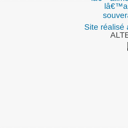
lâ€™al
souvera
Site réalisé
ALT