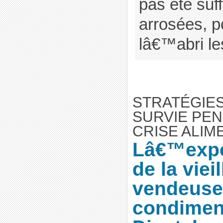
pas été su
arrosées, p
lâ€™abri les
STRATÉGIE
SURVIE PEN
CRISE ALIM
Lâ€™expé
de la viei
vendeuse
condimen