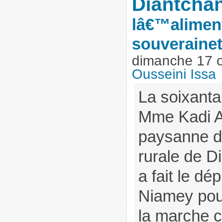
Diantcha
lâ€™aliment
souverainet
dimanche 17 o
Ousseini Issa
La soixanta
Mme Kadi Al
paysanne 
rurale de D
a fait le d
Niamey pour
la marche c