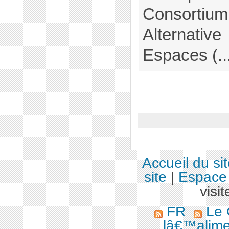
Consortium
Alternative
Espaces (..
Accueil du si
site
|
Espace 
visit
FR
Le 
lâ€™alime