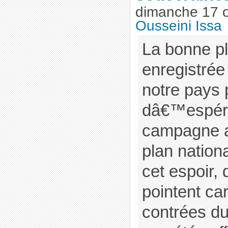
dimanche 17 o
Ousseini Issa
La bonne pl
enregistrée
notre pays
dâ€™espér
campagne ag
plan nationa
cet espoir,
pointent ca
contrées d