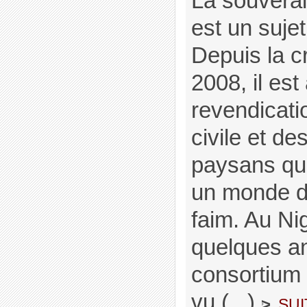
La souverai
est un suje
Depuis la c
2008, il es
revendicati
civile et d
paysans qui
un monde d
faim. Au Ni
quelques a
consortiu
vu (...)
sui
>