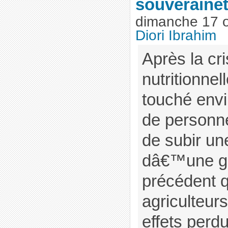
souverainet
dimanche 17 o
Diori Ibrahim
Après la cri
nutritionnel
touché envi
de personne
de subir une
dâ€™une gr
précédent q
agriculteur
effets perd