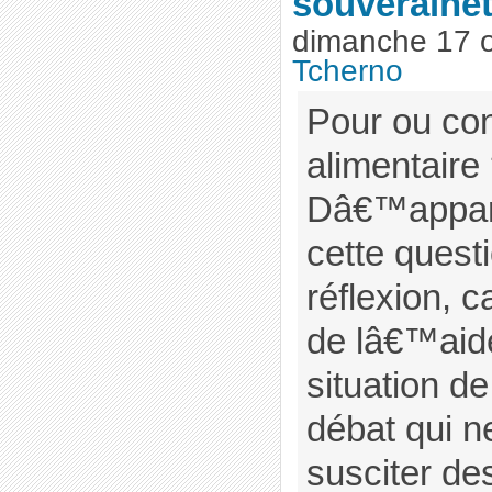
souverainet
dimanche 17 
Tcherno
Pour ou co
alimentaire
Dâ€™appar
cette quest
réflexion, c
de lâ€™aide
situation d
débat qui ne
susciter de