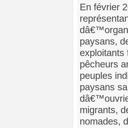
En février 
représenta
dâ€™organi
paysans, de
exploitants 
pêcheurs ar
peuples ind
paysans san
dâ€™ouvrier
migrants, d
nomades, d