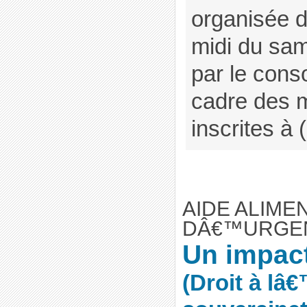
organisée 
midi du sam
par le cons
cadre des m
inscrites à (
AIDE ALIME
DÂ€™URGE
Un impact
(Droit à lâ