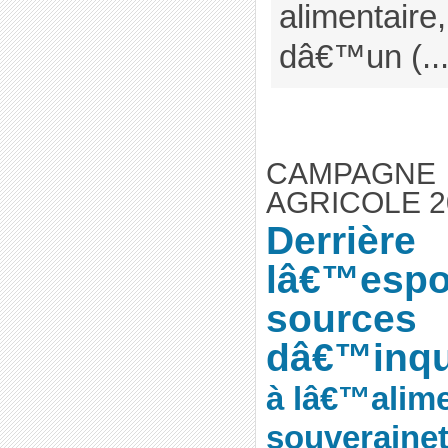
alimentaire
dâ€™un (..
CAMPAGNE
AGRICOLE 2
Derrière
lâ€™espoi
sources
dâ€™inqu
à lâ€™alime
souverainet