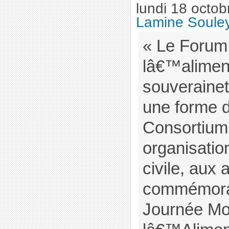
lundi 18 octo
Lamine Soul
« Le Forum 
lâ€™aliment
souverainet
une forme d
Consortium
organisatio
civile, aux a
commémorat
Journée Mo