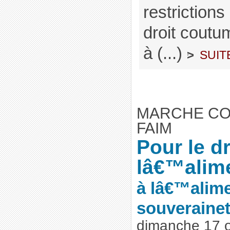
restrictions 
droit coutum
à (...)
suit
>
MARCHE CO
FAIM
Pour le dr
lâ€™alim
à lâ€™alime
souverainet
dimanche 17 o