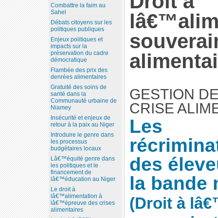
Droit à
Combattre la faim au
Sahel
lâ€™alim
Débats citoyens sur les
politiques publiques
souverai
Enjeux politiques et
impacts sur la
préservation du cadre
alimentai
démocratique
Flambée des prix des
denrées alimentaires
Gratuité des soins de
GESTION DE
santé dans la
Communauté urbaine de
CRISE ALIM
Niamey
Insécurité et enjeux de
Les
retour à la paix au Niger
Introduire le genre dans
récrimina
les processus
budgétaires locaux
des éleve
Lâ€™équité genre dans
les politiques et le
financement de
la bande 
lâ€™éducation au Niger
Le droit à
lâ€™alimentation à
(Droit à lâ
lâ€™épreuve des crises
alimentaires