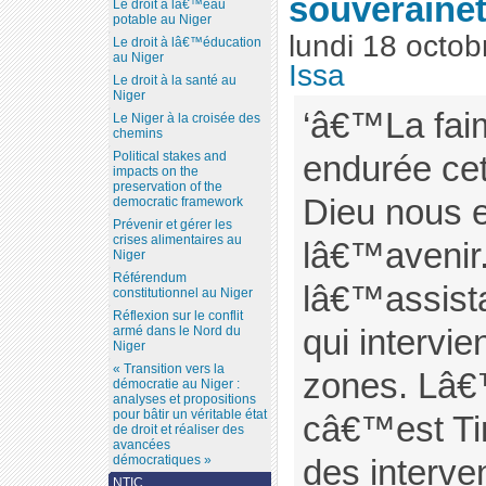
souverainet
Le droit à lâ€™eau
potable au Niger
lundi 18 octo
Le droit à lâ€™éducation
au Niger
Issa
Le droit à la santé au
Niger
‘â€™La fai
Le Niger à la croisée des
chemins
Political stakes and
endurée ce
impacts on the
preservation of the
Dieu nous 
democratic framework
Prévenir et gérer les
crises alimentaires au
lâ€™avenir.
Niger
Référendum
lâ€™assis
constitutionnel au Niger
Réflexion sur le conflit
qui intervi
armé dans le Nord du
Niger
« Transition vers la
zones. Lâ€
démocratie au Niger :
analyses et propositions
pour bâtir un véritable état
câ€™est Tim
de droit et réaliser des
avancées
démocratiques »
des interve
NTIC