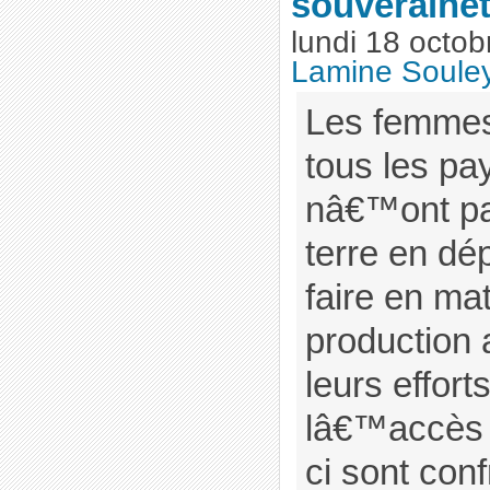
souverainet
lundi 18 octo
Lamine Soul
Les femmes
tous les pa
nâ€™ont pa
terre en dép
faire en ma
production 
leurs effort
lâ€™accès à
ci sont con