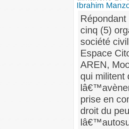
Ibrahim Manz
Répondant 
cinq (5) org
société civi
Espace Ci
AREN, Moori
qui militen
lâ€™avène
prise en co
droit du pe
lâ€™autosu