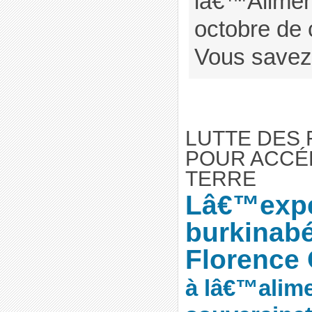
lâ€™Aliment
octobre de
Vous savez 
LUTTE DES
POUR ACCÉ
TERRE
Lâ€™expé
burkinab
Florence 
à lâ€™alime