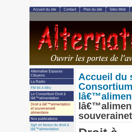
Accueil du site
Contact
Plan du site
Sites Web
Alternative Espaces
Accueil du 
Citoyens
La Radio
Consortium 
FM 94.4 Mhz
lâ€™alimen
Le Consortium Droit à
lâ€™alimentation
lâ€™aliment
Droit à lâ€™alimentation
et souveraineté
souveraineté
alimentaire
Nos publications
Agir en faveur du droit à
lâ€™alimentation