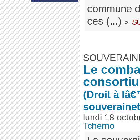
commune de
ces (...)
s
>
SOUVERAIN
Le comba
consortiu
(Droit à lâ
souverainet
lundi 18 octo
Tcherno