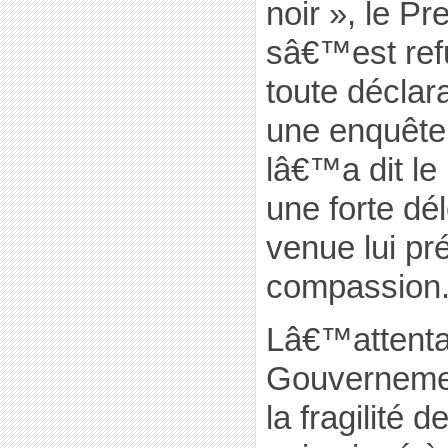
noir », le Pr
sâ€™est ref
toute déclar
une enquête i
lâ€™a dit le 
une forte d
venue lui pr
compassion
Lâ€™attentat
Gouvernemen
la fragilité