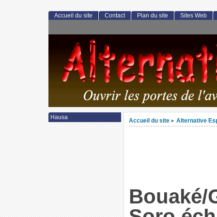
Accueil du site
Contact
Plan du site
Sites Web
Hausa
Accueil du site
Alternative E
>
Bouaké/
Soro éch