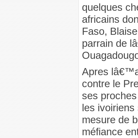
quelques ch
africains don
Faso, Blais
parrain de 
Ouagadougo
Apres lâ€™a
contre le Pr
ses proches 
les ivoiriens 
mesure de br
méfiance ent