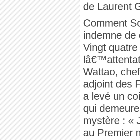
de Laurent 
Comment Soro
indemne de c
Vingt quatre
lâ€™attenta
Wattao, che
adjoint des 
a levé un co
qui demeure
mystère : «
au Premier m