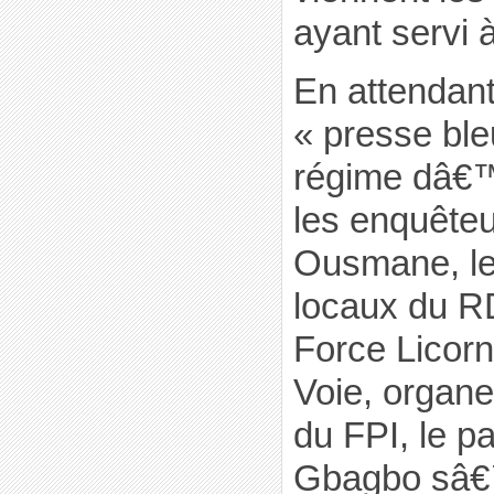
ayant servi
En attendant 
« presse ble
régime dâ€™
les enquêteu
Ousmane, le
locaux du R
Force Licorn
Voie, organ
du FPI, le pa
Gbagbo sâ€™