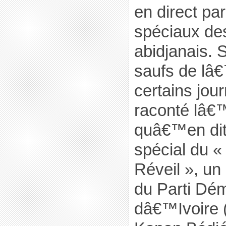
en direct pa
spéciaux de
abidjanais. S
saufs de lâ€
certains jour
raconté lâ€™
quâ€™en di
spécial du 
Réveil », un
du Parti Dé
dâ€™Ivoire 