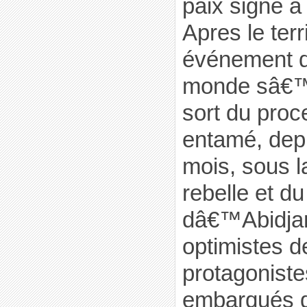
paix signé 
Apres le terr
événement d
monde sâ€™i
sort du proc
entamé, dep
mois, sous l
rebelle et d
dâ€™Abidja
optimistes d
protagonist
embarqués 