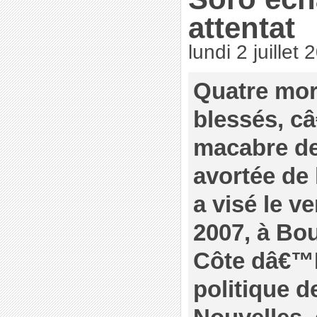
attentat
lundi 2 juillet
Quatre mor
blessés, câ
macabre de 
avortée de 
a visé le v
2007, à Bou
Côte dâ€™Iv
politique d