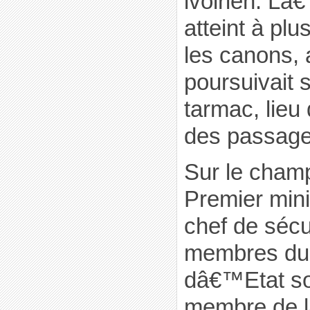
ivoirien. Lâ
atteint à plu
les canons, 
poursuivait 
tarmac, lie
des passage
Sur le champ
Premier minis
chef de sécu
membres du 
dâ€™Etat so
membre de 