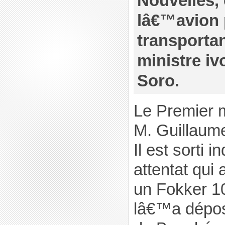
Nouvelles, 
lâ€™avion 
transportan
ministre iv
Soro.
Le Premier mi
M. Guillaume
Il est sorti
attentat qui
un Fokker 10
lâ€™a dépos