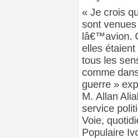
« Je crois q
sont venues 
lâ€™avion. Q
elles étaien
tous les sen
comme dans 
guerre » exp
M. Allan Alial
service poli
Voie, quotid
Populaire Ivo