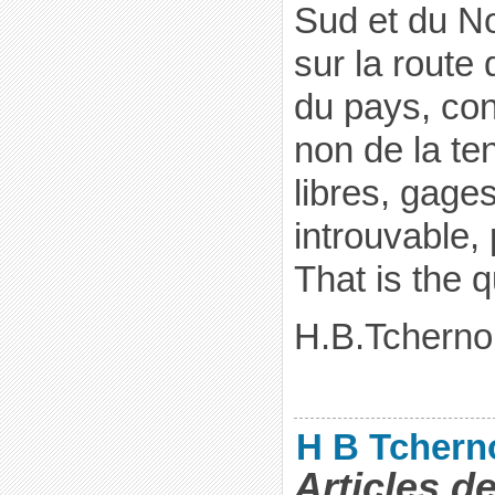
Sud et du No
sur la route 
du pays, con
non de la t
libres, gages
introuvable,
That is the q
H.B.Tcherno
H B Tchern
Articles d