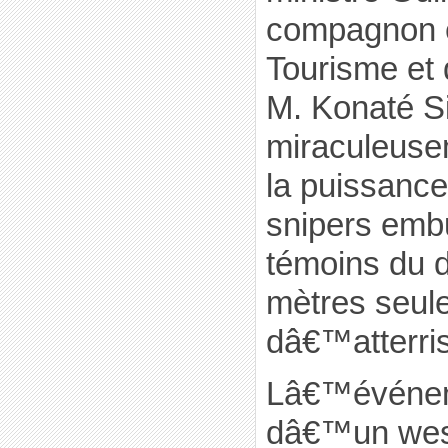
compagnon e
Tourisme et 
M. Konaté Si
miraculeuse
la puissance
snipers emb
témoins du 
mètres seule
dâ€™atterri
Lâ€™événem
dâ€™un west