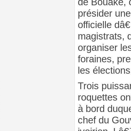
de Bouaké, o
présider un
officielle dâ
magistrats, 
organiser le
foraines, pr
les élections
Trois puissan
roquettes ont
à bord duquel
chef du Go