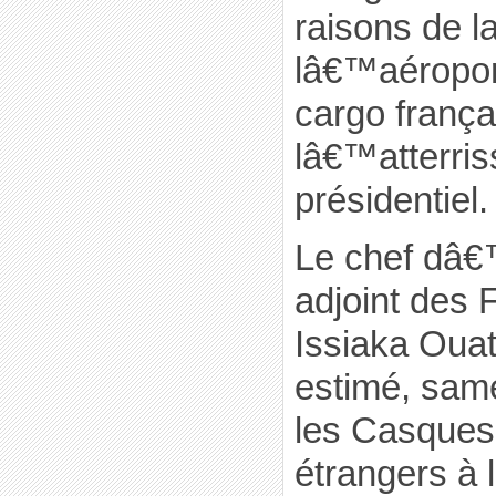
raisons de l
lâ€™aéropo
cargo frança
lâ€™atterri
présidentiel.
Le chef dâ€
adjoint des 
Issiaka Ouat
estimé, sam
les Casques
étrangers à