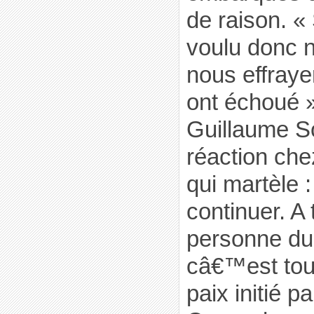
de raison. «
voulu donc n
nous effrayer
ont échoué 
Guillaume 
réaction ch
qui martèle 
continuer. A 
personne du 
câ€™est tou
paix initié 