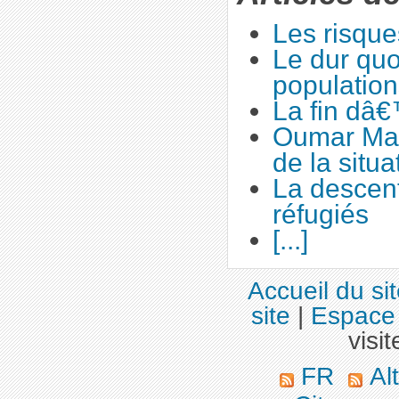
Les risqu
Le dur quo
population
La fin dâ€
Oumar Ma
de la situa
La descen
réfugiés
[...]
Accueil du si
site
|
Espace 
visit
FR
Alt