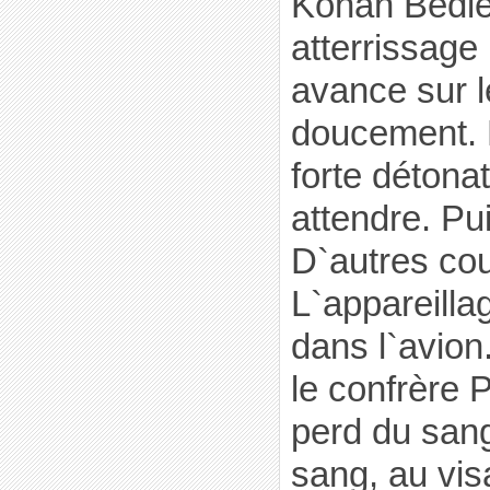
Konan Bédié
atterrissage 
avance sur l
doucement. 
forte détonat
attendre. Pu
D`autres cou
L`appareilla
dans l`avion
le confrère 
perd du san
sang, au visa