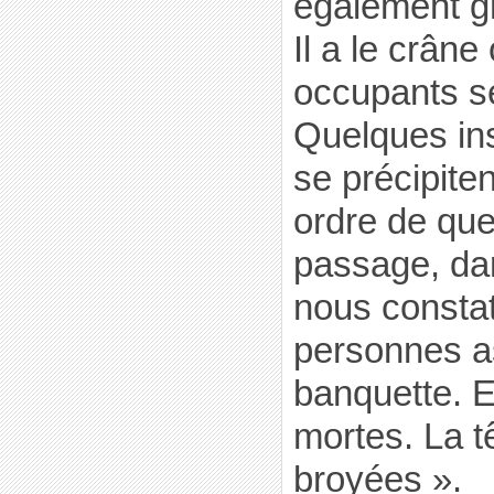
également gr
Il a le crâne
occupants s
Quelques ins
se précipiten
ordre de que
passage, dan
nous constat
personnes as
banquette. E
mortes. La t
broyées ».