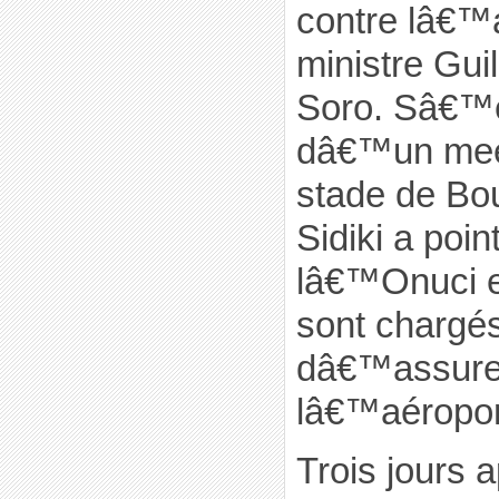
contre lâ€™
ministre Gui
Soro. Sâ€™e
dâ€™un meet
stade de Bou
Sidiki a poi
lâ€™Onuci et
sont chargés,
dâ€™assurer
lâ€™aéropor
Trois jours 