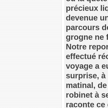
précieux li
devenue un
parcours d
grogne ne f
Notre repo
effectué r
voyage a e
surprise, à
matinal, de
robinet à s
raconte ce