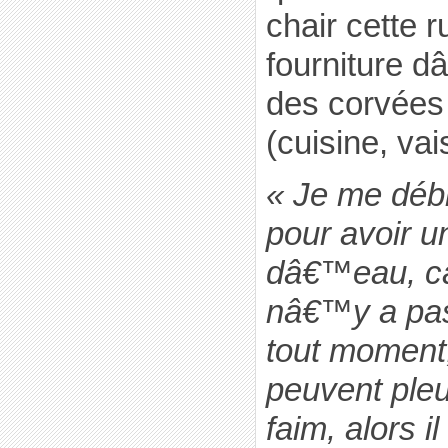
chair cette r
fourniture 
des corvées
(cuisine, vai
« Je me débr
pour avoir u
dâ€™eau, car
nâ€™y a pa
tout moment,
peuvent pleu
faim, alors il