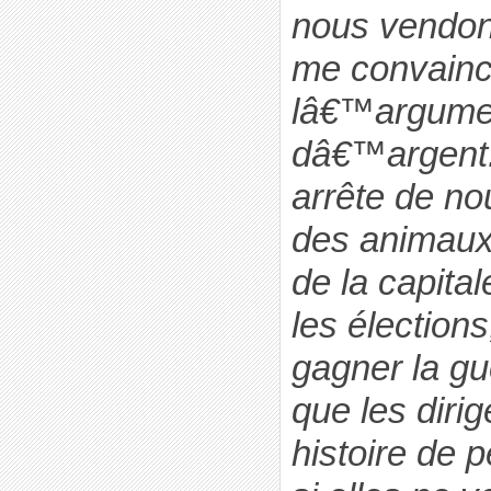
nous vendon
me convainc
lâ€™argume
dâ€™argent.
arrête de no
des animaux.
de la capita
les élection
gagner la gue
que les dirig
histoire de