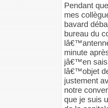
Pendant que
mes collègue
bavard déba
bureau du c
lâ€™antenn
minute après
jâ€™en sais
lâ€™objet de 
justement av
notre conver
que je suis 