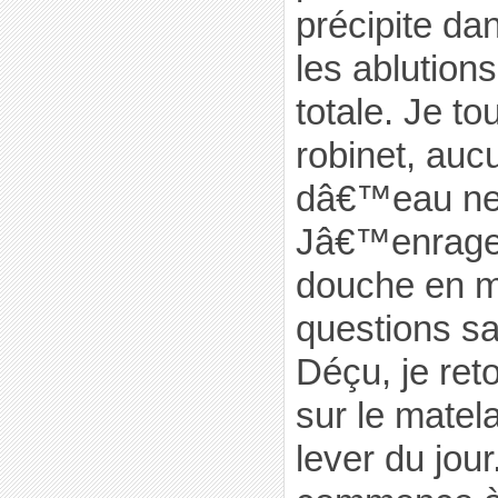
précipite da
les ablution
totale. Je to
robinet, auc
dâ€™eau ne
Jâ€™enrage 
douche en m
questions s
Déçu, je re
sur le matel
lever du jour