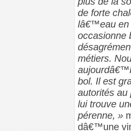
plus de la so
de forte chal
lâ€™eau en
occasionne 
désagrément
métiers. No
aujourdâ€™hu
bol. Il est g
autorités au
lui trouve un
pérenne, »
m
dâ€™une vin