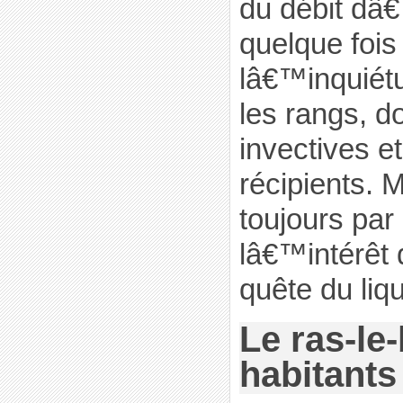
du débit dâ€
quelque fois
lâ€™inquiét
les rangs, d
invectives et
récipients. M
toujours par
lâ€™intérêt
quête du liqu
Le ras-le
habitants