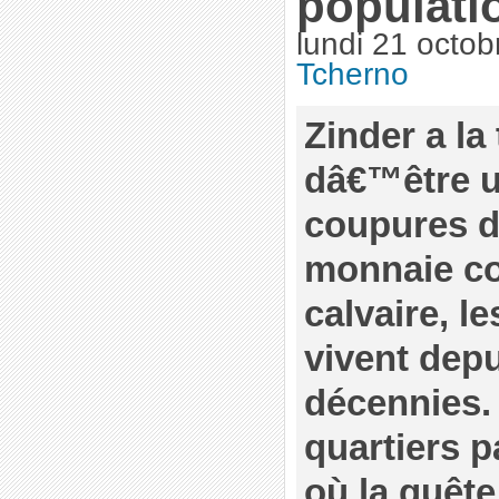
populati
lundi 21 octo
Tcherno
Zinder a la 
dâ€™être un
coupures 
monnaie co
calvaire, l
vivent dep
décennies.
quartiers p
où la quêt