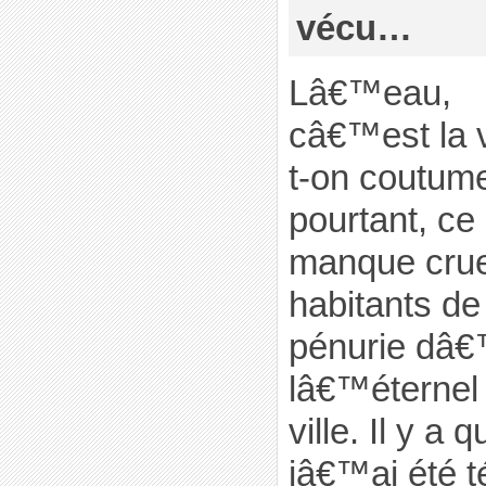
vécu…
Lâ€™eau,
câ€™est la v
t-on coutume
pourtant, ce
manque crue
habitants de 
pénurie dâ€
lâ€™éternel
ville. Il y a 
jâ€™ai été t