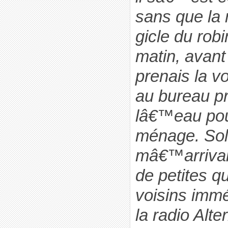
sans que la 
gicle du rob
matin, avant
prenais la vo
au bureau p
lâ€™eau pou
ménage. Solid
mâ€™arriva
de petites q
voisins immé
la radio Alte