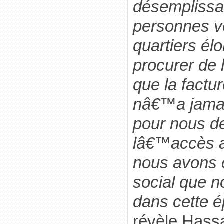
désemplissa
personnes v
quartiers él
procurer de
que la facture
nâ€™a jamai
pour nous de
lâ€™accès a
nous avons c
social que n
dans cette ép
révèle Hass