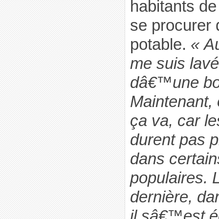
habitants de
se procurer
potable.
« A
me suis lavé
dâ€™une boui
Maintenant, 
ça va, car l
durent pas pl
dans certain
populaires.
dernière, d
il sâ€™est é