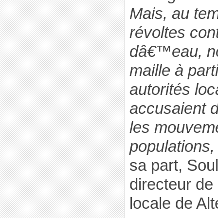
Mais, au tem
révoltes con
dâ€™eau, n
maille à part
autorités lo
accusaient
les mouveme
populations,
sa part, So
directeur d
locale de Al