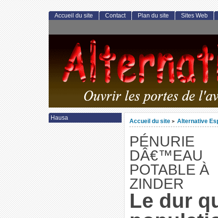
Accueil du site
Contact
Plan du site
Sites Web
Hausa
Accueil du site
Alternative E
>
PÉNURIE
DÂ€™EAU
POTABLE À
ZINDER
Le dur q