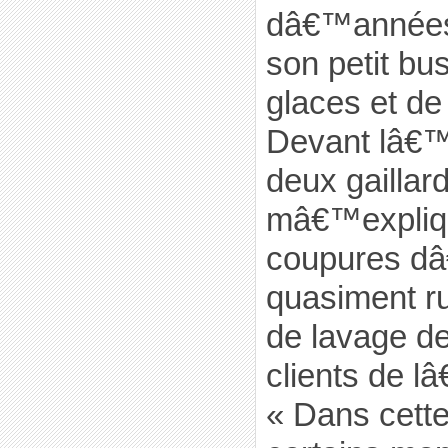
dâ€™années 
son petit bu
glaces et de
Devant lâ€™
deux gaillar
mâ€™expliqu
coupures d
quasiment rui
de lavage d
clients de l
« Dans cette 