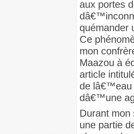
aux portes d
dâ€™inconn
quémander 
Ce phénomèn
mon confrè
Maazou à écr
article intit
de lâ€™eau 
dâ€™une ag
Durant mon s
une partie d