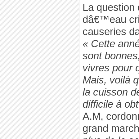
La question
dâ€™eau cris
causeries da
« Cette anné
sont bonnes
vivres pour 
Mais, voilà
la cuisson d
difficile à ob
A.M, cordonn
grand marché