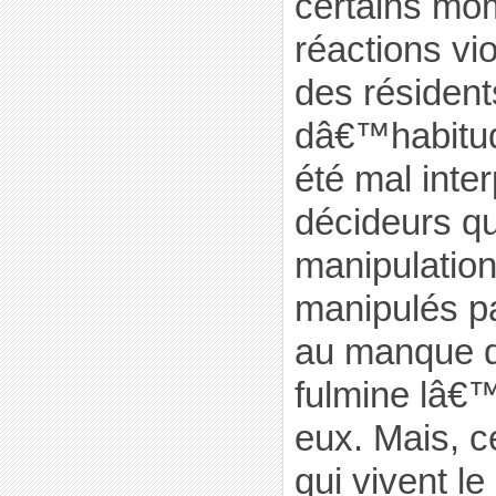
certains mo
réactions vio
des résiden
dâ€™habitud
été mal inter
décideurs qui
manipulation
manipulés pa
au manque 
fulmine lâ€
eux. Mais, 
qui vivent le