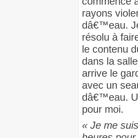
commence à
rayons viole
dâ€™eau. J
résolu à fair
le contenu du
dans la sall
arrive le gar
avec un sea
dâ€™eau. U
pour moi.
« Je me suis 
heures pour 