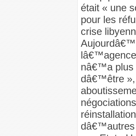
était « une 
pour les réfu
crise libyen
Aujourdâ€™h
lâ€™agence 
nâ€™a plus 
dâ€™être »,
aboutisseme
négociations
réinstallatio
dâ€™autres