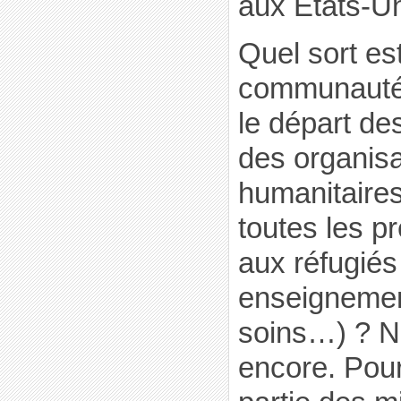
aux Etats-Un
Quel sort es
communauté 
le départ de
des organisa
humanitaire
toutes les pr
aux réfugiés
enseignemen
soins…) ? Nu
encore. Pou