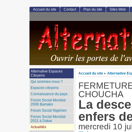
Accueil du site
Contact
Plan du site
Sites Web
Alternative Espaces
Accueil du site
Alternative E
>
Citoyens
Qui sommes-nous ?
FERMETURE
Espaces citoyens
CHOUCHA
Connaissance du pays
La desce
Forum Social Mondial
2006 Bamako
Forum Social Nigérien
enfers de
Forum Social Mondial
2011 à Dakar
mercredi 10 ju
Actualités