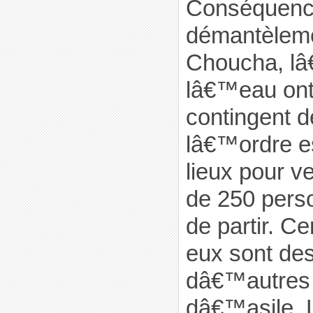
Conséquenc
démantèlem
Choucha, lâ€
lâ€™eau ont
contingent d
lâ€™ordre es
lieux pour ve
de 250 pers
de partir. C
eux sont des
dâ€™autres
dâ€™asile. L