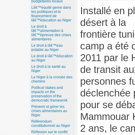
budgétaires locaux
Installé en p
Lâ€™équité genre dans
les politiques et le
financement de
désert à la
lâ€™éducation au Niger
Le droit à
lâ€™alimentation à
frontière tun
lâ€™épreuve des crises
alimentaires
camp a été o
Le droit à lâ€™eau
potable au Niger
2011 par le 
Le droit à lâ€™éducation
au Niger
de transit au
Le droit à la santé au
Niger
Le Niger à la croisée des
personnes fu
chemins
Political stakes and
déclenchée
impacts on the
preservation of the
democratic framework
pour se déb
Prévenir et gérer les
crises alimentaires au
Mammouar K
Niger
Référendum
2 ans, le ca
constitutionnel au Niger
Réflexion sur le conflit