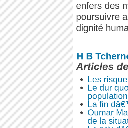
enfers des m
poursuivre 
dignité huma
H B Tchern
Articles d
Les risqu
Le dur quo
population
La fin dâ€
Oumar Ma
de la situa