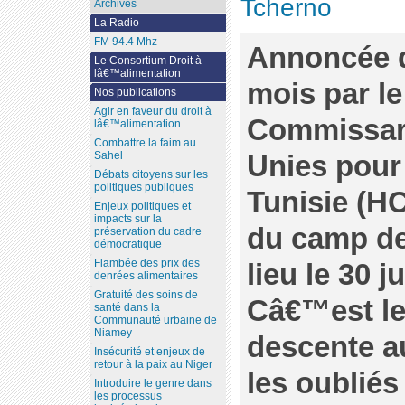
Tcherno
Archives
La Radio
FM 94.4 Mhz
Annoncée d
Le Consortium Droit à
lâ€™alimentation
mois par le
Nos publications
Agir en faveur du droit à
Commissari
lâ€™alimentation
Combattre la faim au
Unies pour
Sahel
Débats citoyens sur les
politiques publiques
Tunisie (HC
Enjeux politiques et
impacts sur la
du camp d
préservation du cadre
démocratique
Flambée des prix des
lieu le 30 j
denrées alimentaires
Gratuité des soins de
Câ€™est le
santé dans la
Communauté urbaine de
Niamey
descente a
Insécurité et enjeux de
retour à la paix au Niger
les oublié
Introduire le genre dans
les processus