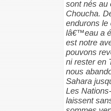
sont nés au
Choucha. De
endurons le
lâ€™eau a é
est notre av
pouvons reve
ni rester en 
nous abando
Sahara jusq
Les Nations
laissent san
sommes venu