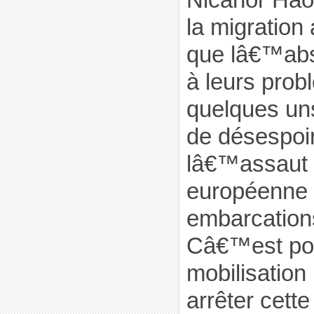
la migration
que lâ€™abs
à leurs pro
quelques un
de désespo
lâ€™assaut d
européenne 
embarcations
Câ€™est pou
mobilisation 
arrêter cett