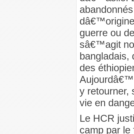
abandonnés 
dâ€™origine
guerre ou de 
sâ€™agit n
bangladais, 
des éthiopie
Aujourdâ€™h
y retourner,
vie en dange
Le HCR justi
camp par le f