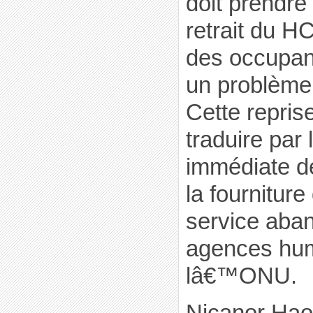
doit prendre 
retrait du HC
des occupan
un problème
Cette repris
traduire par 
immédiate de
la fourniture
service aba
agences hum
lâ€™ONU.
Nicanor Hao