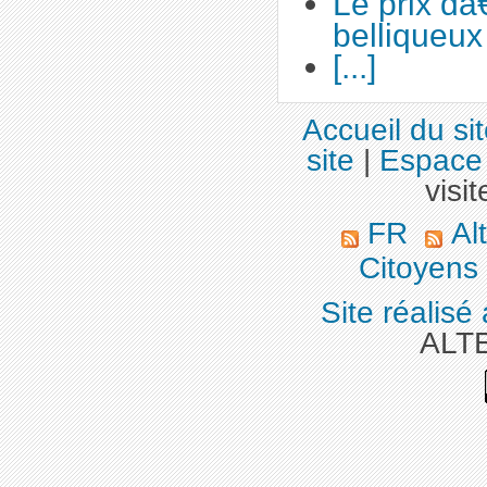
Le prix d
belliqueux
[...]
Accueil du si
site
|
Espace 
visit
FR
Alt
Citoyens
Site réalisé
ALT