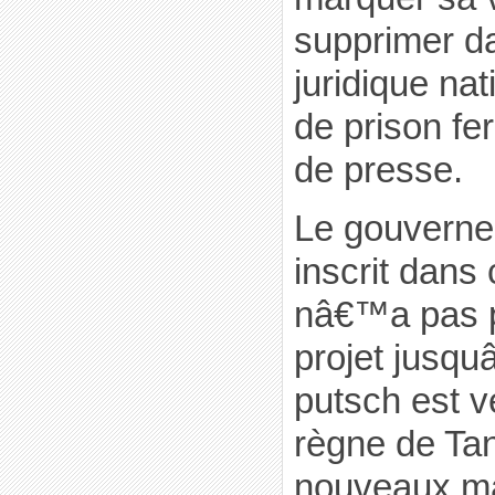
supprimer d
juridique nat
de prison fe
de presse.
Le gouverne
inscrit dans
nâ€™a pas p
projet jusq
putsch est v
règne de Tan
nouveaux ma