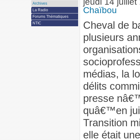
jeudi 14 juille
Archives
Chaïbou
La Radio
Forums Thématiques
Cheval de ba
NTIC
plusieurs a
organisation
socioprofess
médias, la lo
délits commi
presse nâ€™
quâ€™en jui
Transition mi
elle était u