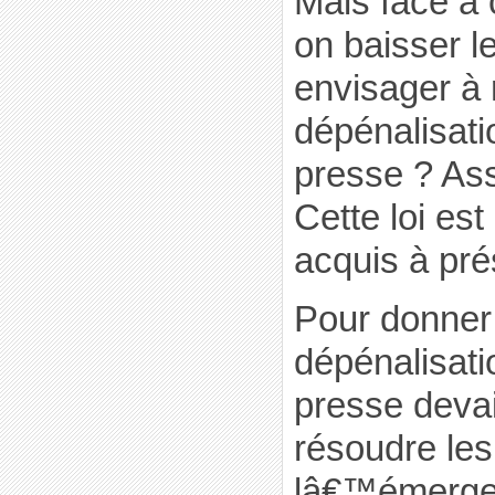
Mais face à c
on baisser l
envisager à 
dépénalisati
presse ? As
Cette loi es
acquis à pré
Pour donner 
dépénalisati
presse deva
résoudre les
lâ€™émerge