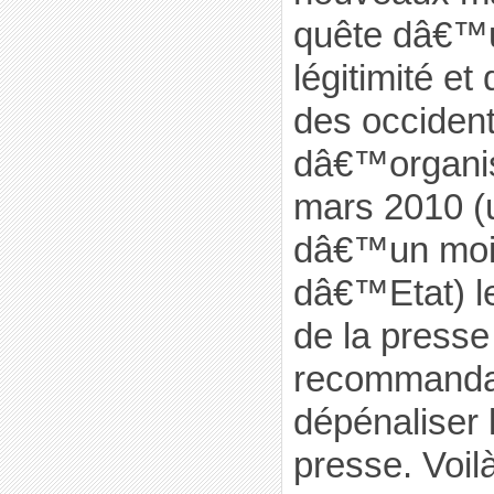
quête dâ€™u
légitimité e
des occidenta
dâ€™organis
mars 2010 (
dâ€™un mois
dâ€™Etat) l
de la presse 
recommanda
dépénaliser l
presse. Voilà