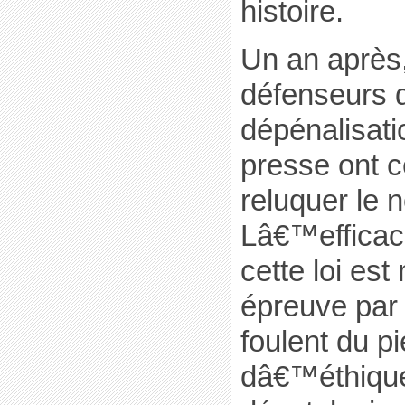
histoire.
Un an après,
défenseurs d
dépénalisati
presse ont 
reluquer le n
Lâ€™efficac
cette loi est
épreuve par 
foulent du pi
dâ€™éthique