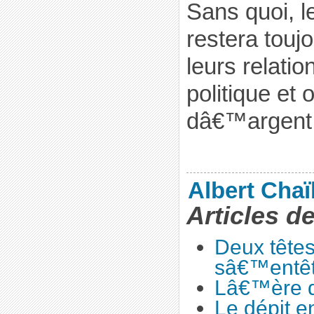
Sans quoi, 
restera toujo
leurs relatio
politique et 
dâ€™argent
Albert Cha
Articles d
Deux têtes
sâ€™entê
Lâ€™ère de
Le dépit e