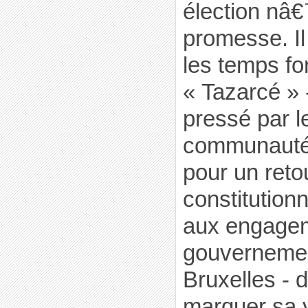
élection nâ
promesse. Il 
les temps fo
« Tazarcé » 
pressé par l
communauté 
pour un reto
constitutionn
aux engagem
gouvernement
Bruxelles - d
marquer sa 