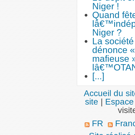
Niger !
Quand fêt
lâ€™indé
Niger ?
La société
dénonce «
mafieuse 
lâ€™OTA
[...]
Accueil du si
site
|
Espace 
visit
FR
Fran