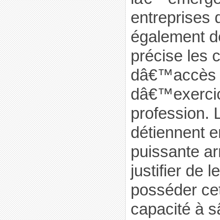
entreprises d
également dé
précise les 
dâ€™accès à
dâ€™exercic
profession. L
détiennent e
puissante a
justifier de l
posséder cet
capacité à s