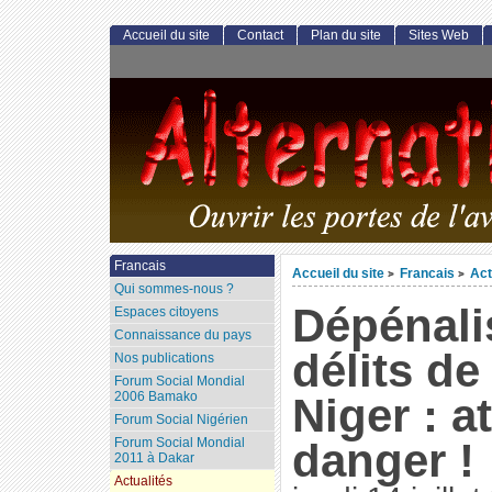
Accueil du site
Contact
Plan du site
Sites Web
Francais
Accueil du site
Francais
Act
>
>
Qui sommes-nous ?
Dépénali
Espaces citoyens
Connaissance du pays
délits de
Nos publications
Forum Social Mondial
2006 Bamako
Niger : a
Forum Social Nigérien
Forum Social Mondial
danger !
2011 à Dakar
Actualités