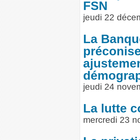
FSN
jeudi 22 déce
La Banqu
préconis
ajusteme
démograp
jeudi 24 nove
La lutte c
mercredi 23 