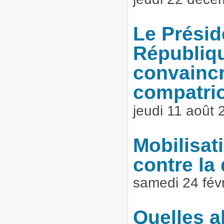
Le Présid
Républiqu
convainc
compatrio
jeudi 11 août 
Mobilisat
contre la 
samedi 24 fév
Quelles a