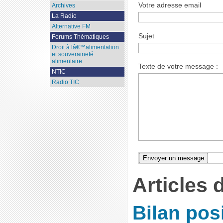
Votre adresse email
Archives
La Radio
Alternative FM
Sujet
Forums Thématiques
Droit à lâ€™alimentation
et souveraineté
alimentaire
Texte de votre message :
NTIC
Radio TIC
Articles 
Bilan posi