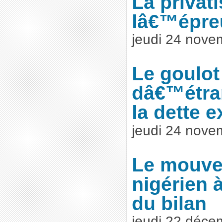
La privati
lâ€™épreu
jeudi 24 nove
Le goulot
dâ€™étra
la dette e
jeudi 24 nove
Le mouve
nigérien 
du bilan
jeudi 22 déce