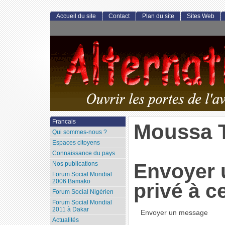
Accueil du site
Contact
Plan du site
Sites Web
Francais
Moussa 
Qui sommes-nous ?
Espaces citoyens
Connaissance du pays
Envoyer
Nos publications
Forum Social Mondial
2006 Bamako
privé à c
Forum Social Nigérien
Forum Social Mondial
2011 à Dakar
Envoyer un message
Actualités