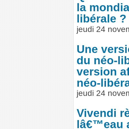
la mondia
libérale ?
jeudi 24 nove
Une versi
du néo-li
version a
néo-libér
jeudi 24 nove
Vivendi r
lâ€™eau 