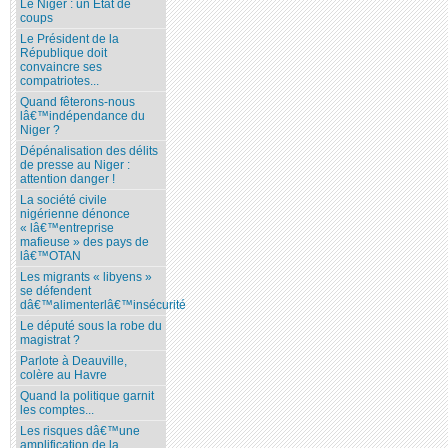
Le Niger : un Etat de
coups
Le Président de la
République doit
convaincre ses
compatriotes...
Quand fêterons-nous
lâ€™indépendance du
Niger ?
Dépénalisation des délits
de presse au Niger :
attention danger !
La société civile
nigérienne dénonce
« lâ€™entreprise
mafieuse » des pays de
lâ€™OTAN
Les migrants « libyens »
se défendent
dâ€™alimenterlâ€™insécurité
Le député sous la robe du
magistrat ?
Parlote à Deauville,
colère au Havre
Quand la politique garnit
les comptes...
Les risques dâ€™une
amplification de la