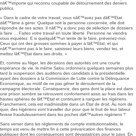
nâ€™importe qui reconnu coupable de détournement des deniers
publics.
« Dans le cadre de votre travail, vous nâ€™avez pas dâ€™Etat
dâ€™âme à gérer. Quelque soit la personne concernée, elle doit
répondre de ses actes. Il nâ€™y a donc pas de sélection de dossiers
à faire…. Faites votre travail en toute liberté. Personne ne viendra
vous inquiétez. E si quelquâ€™un tente de le faire, prévenez-moi.
Ceux qui ont des grosses sommes à payer à lâ€™Etat, et qui
nâ€™arrivent pas à le faire, saisissez leurs biens, vendez les, et
mettez lâ€™Etat dans ses droits. »
Et, comme au Niger, les décisions des autorités ont une courte
espérance de vie, le même Salou ordonnera quelques semaines plus
tard la suspension des auditions des candidats à la présidentielle
ayant des dossiers à la Commission de Lutte contre la Délinquance
Economique, au motif de ne pas gêner le déroulement de la
campagne électorale. Conséquence, des gens dont la place est dans
une prison sombre se retrouvent confortement assis au frais dans les
hautes sphères de lâ€™Etat et continuent à narguer les nigériens.
Franchement, cela est inadmissible dans un Etat de droit. Au nom de
quoi, des nigériens vont travailler dur pour que le fruit de leur labeur
finisse frauduleusement dans les poches dâ€™autres nigériens ?
Sans verser dans les règlements de compte institutionnalisés, le
temps est venu de mettre fin à cette prévarication des finances
publiques dont les conséquences sont dévastatrices pour le pays. En