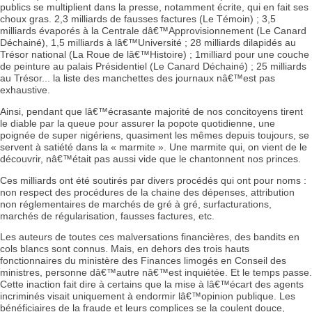
publics se multiplient dans la presse, notamment écrite, qui en fait ses
choux gras. 2,3 milliards de fausses factures (Le Témoin) ; 3,5
milliards évaporés à la Centrale dâ€™Approvisionnement (Le Canard
Déchainé), 1,5 milliards à lâ€™Université ; 28 milliards dilapidés au
Trésor national (La Roue de lâ€™Histoire) ; 1milliard pour une couche
de peinture au palais Présidentiel (Le Canard Déchainé) ; 25 milliards
au Trésor... la liste des manchettes des journaux nâ€™est pas
exhaustive.
Ainsi, pendant que lâ€™écrasante majorité de nos concitoyens tirent
le diable par la queue pour assurer la popote quotidienne, une
poignée de super nigériens, quasiment les mêmes depuis toujours, se
servent à satiété dans la « marmite ». Une marmite qui, on vient de le
découvrir, nâ€™était pas aussi vide que le chantonnent nos princes.
Ces milliards ont été soutirés par divers procédés qui ont pour noms :
non respect des procédures de la chaine des dépenses, attribution
non réglementaires de marchés de gré à gré, surfacturations,
marchés de régularisation, fausses factures, etc.
Les auteurs de toutes ces malversations financières, des bandits en
cols blancs sont connus. Mais, en dehors des trois hauts
fonctionnaires du ministère des Finances limogés en Conseil des
ministres, personne dâ€™autre nâ€™est inquiétée. Et le temps passe.
Cette inaction fait dire à certains que la mise à lâ€™écart des agents
incriminés visait uniquement à endormir lâ€™opinion publique. Les
bénéficiaires de la fraude et leurs complices se la coulent douce,