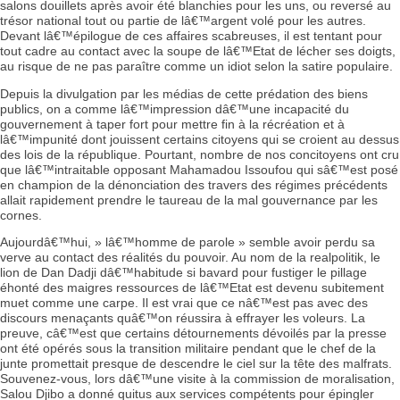
salons douillets après avoir été blanchies pour les uns, ou reversé au
trésor national tout ou partie de lâ€™argent volé pour les autres.
Devant lâ€™épilogue de ces affaires scabreuses, il est tentant pour
tout cadre au contact avec la soupe de lâ€™Etat de lécher ses doigts,
au risque de ne pas paraître comme un idiot selon la satire populaire.
Depuis la divulgation par les médias de cette prédation des biens
publics, on a comme lâ€™impression dâ€™une incapacité du
gouvernement à taper fort pour mettre fin à la récréation et à
lâ€™impunité dont jouissent certains citoyens qui se croient au dessus
des lois de la république. Pourtant, nombre de nos concitoyens ont cru
que lâ€™intraitable opposant Mahamadou Issoufou qui sâ€™est posé
en champion de la dénonciation des travers des régimes précédents
allait rapidement prendre le taureau de la mal gouvernance par les
cornes.
Aujourdâ€™hui, » lâ€™homme de parole » semble avoir perdu sa
verve au contact des réalités du pouvoir. Au nom de la realpolitik, le
lion de Dan Dadji dâ€™habitude si bavard pour fustiger le pillage
éhonté des maigres ressources de lâ€™Etat est devenu subitement
muet comme une carpe. Il est vrai que ce nâ€™est pas avec des
discours menaçants quâ€™on réussira à effrayer les voleurs. La
preuve, câ€™est que certains détournements dévoilés par la presse
ont été opérés sous la transition militaire pendant que le chef de la
junte promettait presque de descendre le ciel sur la tête des malfrats.
Souvenez-vous, lors dâ€™une visite à la commission de moralisation,
Salou Djibo a donné quitus aux services compétents pour épingler