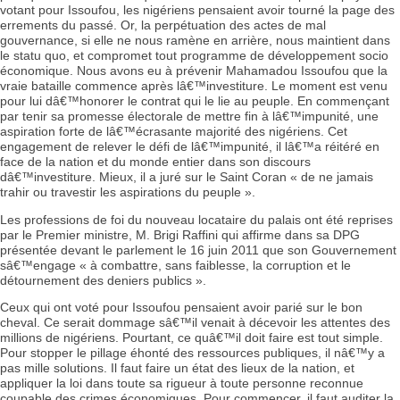
votant pour Issoufou, les nigériens pensaient avoir tourné la page des
errements du passé. Or, la perpétuation des actes de mal
gouvernance, si elle ne nous ramène en arrière, nous maintient dans
le statu quo, et compromet tout programme de développement socio
économique. Nous avons eu à prévenir Mahamadou Issoufou que la
vraie bataille commence après lâ€™investiture. Le moment est venu
pour lui dâ€™honorer le contrat qui le lie au peuple. En commençant
par tenir sa promesse électorale de mettre fin à lâ€™impunité, une
aspiration forte de lâ€™écrasante majorité des nigériens. Cet
engagement de relever le défi de lâ€™impunité, il lâ€™a réitéré en
face de la nation et du monde entier dans son discours
dâ€™investiture. Mieux, il a juré sur le Saint Coran « de ne jamais
trahir ou travestir les aspirations du peuple ».
Les professions de foi du nouveau locataire du palais ont été reprises
par le Premier ministre, M. Brigi Raffini qui affirme dans sa DPG
présentée devant le parlement le 16 juin 2011 que son Gouvernement
sâ€™engage « à combattre, sans faiblesse, la corruption et le
détournement des deniers publics ».
Ceux qui ont voté pour Issoufou pensaient avoir parié sur le bon
cheval. Ce serait dommage sâ€™il venait à décevoir les attentes des
millions de nigériens. Pourtant, ce quâ€™il doit faire est tout simple.
Pour stopper le pillage éhonté des ressources publiques, il nâ€™y a
pas mille solutions. Il faut faire un état des lieux de la nation, et
appliquer la loi dans toute sa rigueur à toute personne reconnue
coupable des crimes économiques. Pour commencer, il faut auditer la