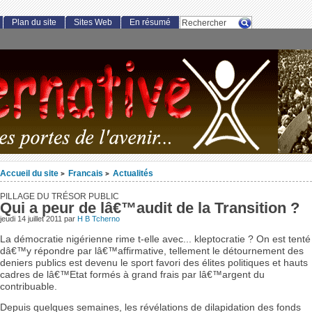
Plan du site
Sites Web
En résumé
Accueil du site
Francais
Actualités
>
>
PILLAGE DU TRÉSOR PUBLIC
Qui a peur de lâ€™audit de la Transition ?
jeudi 14 juillet 2011 par
H B Tcherno
La démocratie nigérienne rime t-elle avec... kleptocratie ? On est tenté
dâ€™y répondre par lâ€™affirmative, tellement le détournement des
deniers publics est devenu le sport favori des élites politiques et hauts
cadres de lâ€™Etat formés à grand frais par lâ€™argent du
contribuable.
Depuis quelques semaines, les révélations de dilapidation des fonds