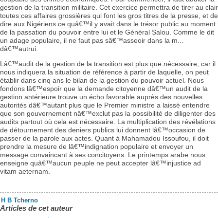
gestion de la transition militaire. Cet exercice permettra de tirer au clair
toutes ces affaires grossières qui font les gros titres de la presse, et de
dire aux Nigériens ce quâ€™il y avait dans le trésor public au moment
de la passation du pouvoir entre lui et le Général Salou. Comme le dit
un adage populaire, il ne faut pas sâ€™asseoir dans la m...
dâ€™autrui.
Lâ€™audit de la gestion de la transition est plus que nécessaire, car il
nous indiquera la situation de référence à partir de laquelle, on peut
établir dans cinq ans le bilan de la gestion du pouvoir actuel. Nous
fondons lâ€™espoir que la demande citoyenne dâ€™un audit de la
gestion antérieure trouve un écho favorable auprès des nouvelles
autorités dâ€™autant plus que le Premier ministre a laissé entendre
que son gouvernement nâ€™exclut pas la possibilité de diligenter des
audits partout où cela est nécessaire. La multiplication des révélations
de détournement des deniers publics lui donnent lâ€™occasion de
passer de la parole aux actes. Quant à Mahamadou Issoufou, il doit
prendre la mesure de lâ€™indignation populaire et envoyer un
message convaincant à ses concitoyens. Le printemps arabe nous
enseigne quâ€™aucun peuple ne peut accepter lâ€™injustice ad
vitam aeternam.
H B Tcherno
Articles de cet auteur