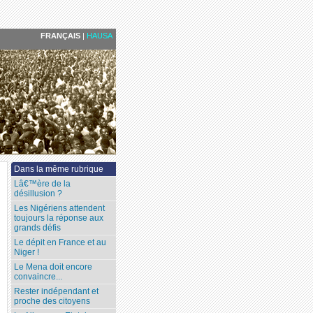
FRANÇAIS
|
HAUSA
Dans la même rubrique
Lâ€™ère de la
désillusion ?
Les Nigériens attendent
toujours la réponse aux
grands défis
Le dépit en France et au
Niger !
Le Mena doit encore
convaincre...
Rester indépendant et
proche des citoyens