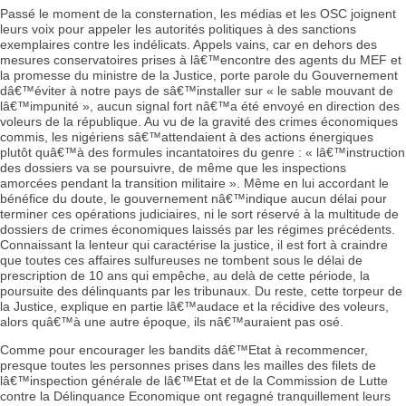
Passé le moment de la consternation, les médias et les OSC joignent
leurs voix pour appeler les autorités politiques à des sanctions
exemplaires contre les indélicats. Appels vains, car en dehors des
mesures conservatoires prises à lâ€™encontre des agents du MEF et
la promesse du ministre de la Justice, porte parole du Gouvernement
dâ€™éviter à notre pays de sâ€™installer sur « le sable mouvant de
lâ€™impunité », aucun signal fort nâ€™a été envoyé en direction des
voleurs de la république. Au vu de la gravité des crimes économiques
commis, les nigériens sâ€™attendaient à des actions énergiques
plutôt quâ€™à des formules incantatoires du genre : « lâ€™instruction
des dossiers va se poursuivre, de même que les inspections
amorcées pendant la transition militaire ». Même en lui accordant le
bénéfice du doute, le gouvernement nâ€™indique aucun délai pour
terminer ces opérations judiciaires, ni le sort réservé à la multitude de
dossiers de crimes économiques laissés par les régimes précédents.
Connaissant la lenteur qui caractérise la justice, il est fort à craindre
que toutes ces affaires sulfureuses ne tombent sous le délai de
prescription de 10 ans qui empêche, au delà de cette période, la
poursuite des délinquants par les tribunaux. Du reste, cette torpeur de
la Justice, explique en partie lâ€™audace et la récidive des voleurs,
alors quâ€™à une autre époque, ils nâ€™auraient pas osé.
Comme pour encourager les bandits dâ€™Etat à recommencer,
presque toutes les personnes prises dans les mailles des filets de
lâ€™inspection générale de lâ€™Etat et de la Commission de Lutte
contre la Délinquance Economique ont regagné tranquillement leurs