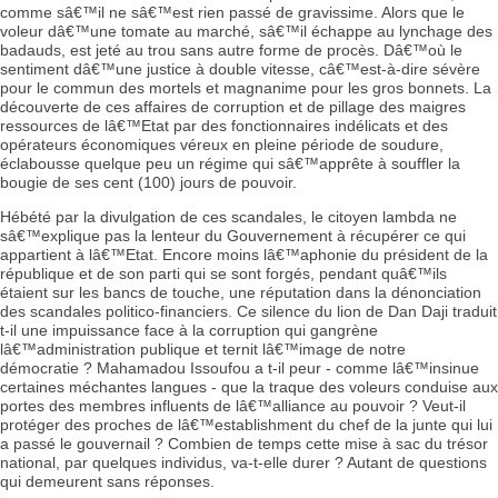
comme sâ€™il ne sâ€™est rien passé de gravissime. Alors que le
voleur dâ€™une tomate au marché, sâ€™il échappe au lynchage des
badauds, est jeté au trou sans autre forme de procès. Dâ€™où le
sentiment dâ€™une justice à double vitesse, câ€™est-à-dire sévère
pour le commun des mortels et magnanime pour les gros bonnets. La
découverte de ces affaires de corruption et de pillage des maigres
ressources de lâ€™Etat par des fonctionnaires indélicats et des
opérateurs économiques véreux en pleine période de soudure,
éclabousse quelque peu un régime qui sâ€™apprête à souffler la
bougie de ses cent (100) jours de pouvoir.
Hébété par la divulgation de ces scandales, le citoyen lambda ne
sâ€™explique pas la lenteur du Gouvernement à récupérer ce qui
appartient à lâ€™Etat. Encore moins lâ€™aphonie du président de la
république et de son parti qui se sont forgés, pendant quâ€™ils
étaient sur les bancs de touche, une réputation dans la dénonciation
des scandales politico-financiers. Ce silence du lion de Dan Daji traduit
t-il une impuissance face à la corruption qui gangrène
lâ€™administration publique et ternit lâ€™image de notre
démocratie ? Mahamadou Issoufou a t-il peur - comme lâ€™insinue
certaines méchantes langues - que la traque des voleurs conduise aux
portes des membres influents de lâ€™alliance au pouvoir ? Veut-il
protéger des proches de lâ€™establishment du chef de la junte qui lui
a passé le gouvernail ? Combien de temps cette mise à sac du trésor
national, par quelques individus, va-t-elle durer ? Autant de questions
qui demeurent sans réponses.