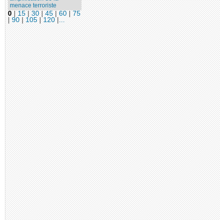
menace terroriste
0
|
15
|
30
|
45
|
60
|
75
|
90
|
105
|
120
|
...