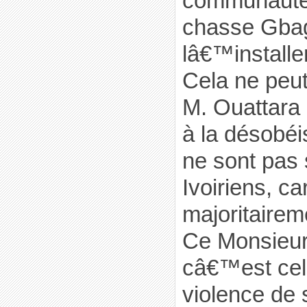
communauté 
chasse Gba
lâ€™installer
Cela ne peut
M. Ouattara
à la désobéi
ne sont pas 
Ivoiriens, car
majoritaire
Ce Monsieur 
câ€™est cela
violence de 