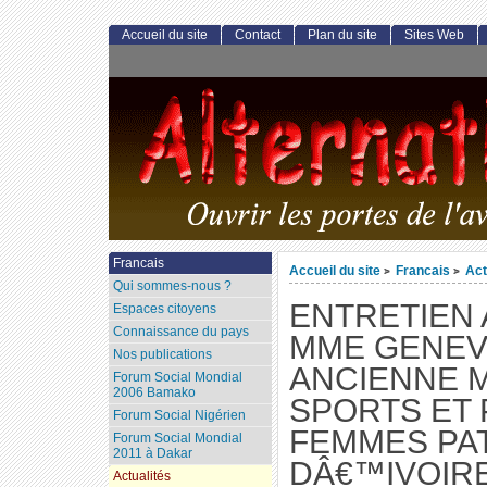
Accueil du site
Contact
Plan du site
Sites Web
Francais
Accueil du site
Francais
Act
>
>
Qui sommes-nous ?
ENTRETIEN
Espaces citoyens
Connaissance du pays
MME GENEV
Nos publications
ANCIENNE M
Forum Social Mondial
2006 Bamako
SPORTS ET
Forum Social Nigérien
FEMMES PA
Forum Social Mondial
2011 à Dakar
DÂ€™IVOIR
Actualités