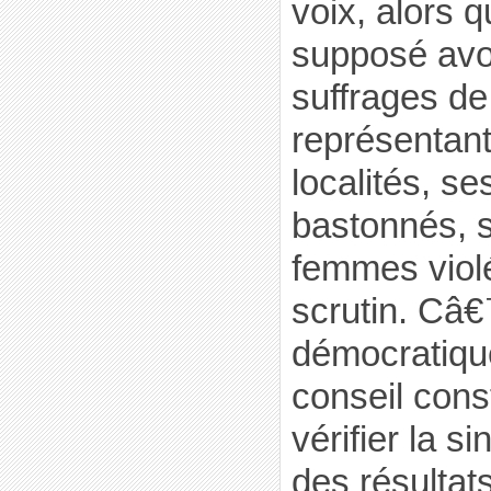
voix, alors 
supposé avo
suffrages de
représentan
localités, se
bastonnés, s
femmes viol
scrutin. Câ€
démocratique
conseil const
vérifier la si
des résultat