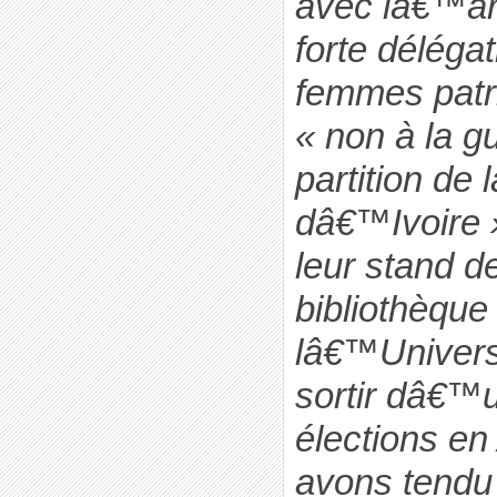
avec lâ€™a
forte déléga
femmes patri
« non à la gu
partition de 
dâ€™Ivoire »,
leur stand d
bibliothèque
lâ€™Univers
sortir dâ€™u
élections en
avons tendu 