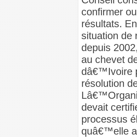
confirmer o
résultats. En
situation de 
depuis 2002
au chevet de
dâ€™Ivoire p
résolution de
Lâ€™Organis
devait certifi
processus él
quâ€™elle a 