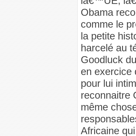
lâ€™UE, lâ
Obama recon
comme le pré
la petite his
harcelé au 
Goodluck du 
en exercice
pour lui int
reconnaitre O
même chose
responsable
Africaine qui