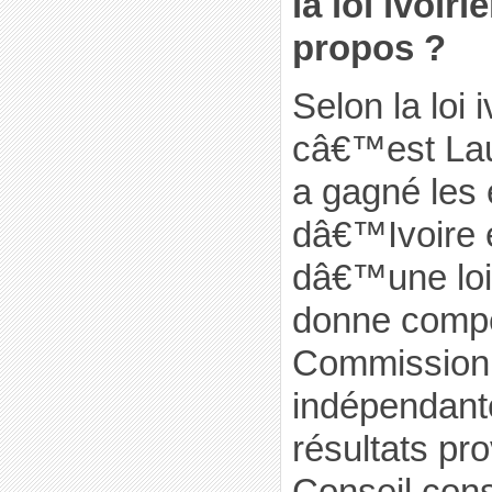
la loi ivoir
propos ?
Selon la loi 
câ€™est Lau
a gagné les 
dâ€™Ivoire 
dâ€™une loi 
donne comp
Commission 
indépendant
résultats pro
Conseil cons