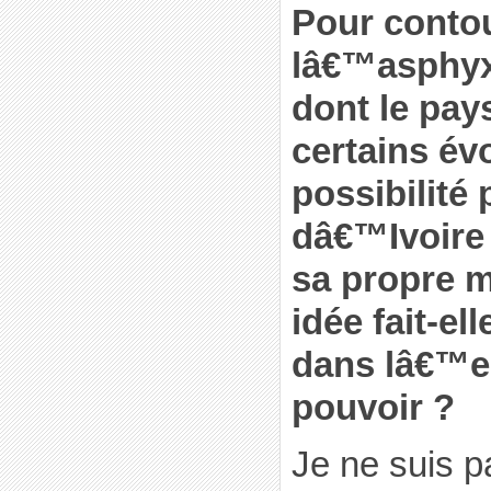
Pour conto
lâ€™asphyxi
dont le pays
certains év
possibilité 
dâ€™Ivoire 
sa propre m
idée fait-el
dans lâ€™e
pouvoir ?
Je ne suis p