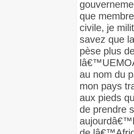
gouvernemen
que membre 
civile, je mi
savez que l
pèse plus d
lâ€™UEMOA. 
au nom du p
mon pays tr
aux pieds q
de prendre s
aujourdâ€™hu
de lâ€™Afri