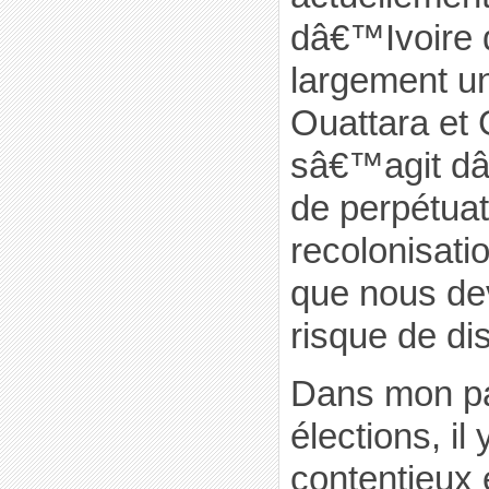
dâ€™Ivoire
largement un
Ouattara et 
sâ€™agit dâ
de perpétuat
recolonisati
que nous de
risque de dis
Dans mon pa
élections, il
contentieux