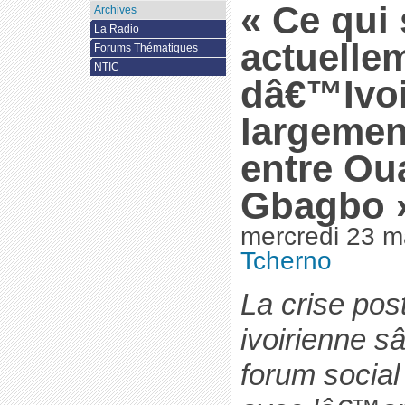
« Ce qui
Archives
La Radio
actuelle
Forums Thématiques
NTIC
dâ€™Ivoi
largement
entre Oua
Gbagbo 
mercredi 23 m
Tcherno
La crise post
ivoirienne s
forum socia