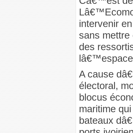
Câ€™est de l
Lâ€™Ecomog
intervenir e
sans mettre 
des ressorti
lâ€™espace
A cause dâ
électoral, m
blocus écon
maritime qu
bateaux dâ
ports ivoiri