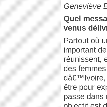
Geneviève B
Quel messa
venus déliv
Partout où 
important d
réunissent, 
des femmes 
dâ€™Ivoire,
être pour ex
passe dans
objectif est 