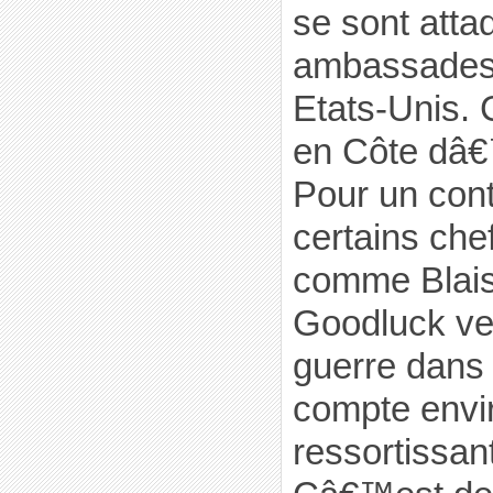
se sont atta
ambassades 
Etats-Unis. 
en Côte dâ€™
Pour un cont
certains ch
comme Blai
Goodluck v
guerre dans
compte envir
ressortissan