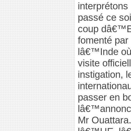
interprétons
passé ce so
coup dâ€™Et
fomenté par
lâ€™Inde où 
visite offici
instigation, 
internationa
passer en b
lâ€™annonce 
Mr Ouattara.