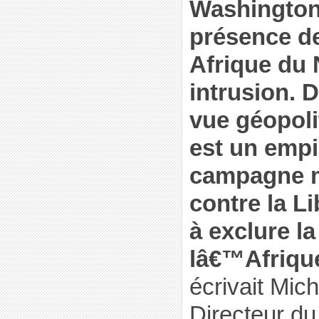
Washington
présence de
Afrique du
intrusion. 
vue géopoli
est un empi
campagne mi
contre la L
à exclure l
lâ€™Afriqu
écrivait Mic
Directeur du