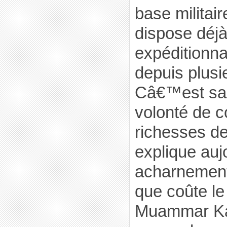
base militair
dispose déj
expéditionn
depuis plusi
Câ€™est san
volonté de c
richesses de
explique au
acharnement 
que coûte le
Muammar Ka