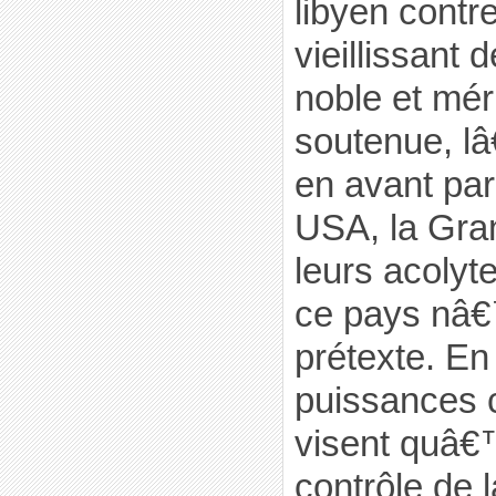
libyen contr
vieillissant 
noble et mé
soutenue, l
en avant par
USA, la Gra
leurs acoly
ce pays nâ
prétexte. En 
puissances 
visent quâ€
contrôle de 