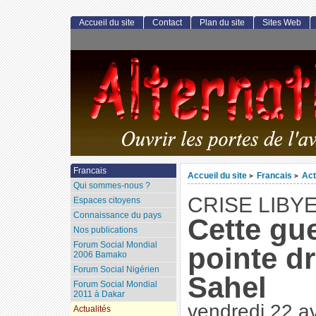
Accueil du site
Contact
Plan du site
Sites Web
Francais
Accueil du site
Francais
Act
>
>
Qui sommes-nous ?
CRISE LIBY
Espaces citoyens
Connaissance du pays
Cette gue
Nos publications
Forum Social Mondial
pointe dr
2006 Bamako
Forum Social Nigérien
Sahel
Forum Social Mondial
2011 à Dakar
vendredi 22 av
Actualités