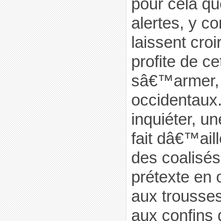
pour cela qu
alertes, y co
laissent cr
profite de ce
sâ€™armer, 
occidentaux.
inquiéter, un
fait dâ€™ail
des coalisés
prétexte en 
aux trousse
aux confins 