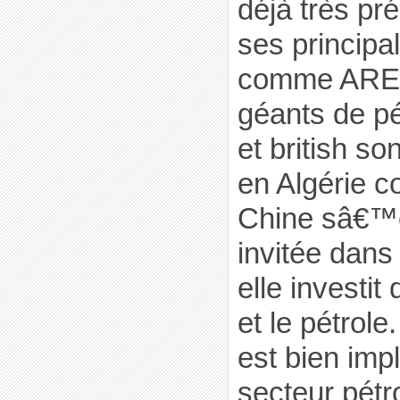
déjà très pr
ses principa
comme AREVA
géants de pé
et british so
en Algérie 
Chine sâ€™
invitée dans
elle investi
et le pétrol
est bien imp
secteur pétro