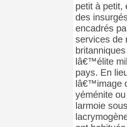
petit à petit,
des insurgé
encadrés par
services de
britanniques
lâ€™élite mil
pays. En lie
lâ€™image 
yéménite ou
larmoie sous
lacrymogène