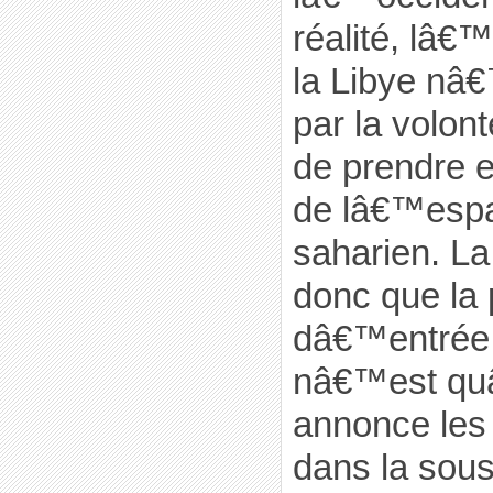
réalité, lâ€
la Libye nâ
par la volon
de prendre e
de lâ€™espa
saharien. L
donc que la 
dâ€™entrée 
nâ€™est qu
annonce les 
dans la sous