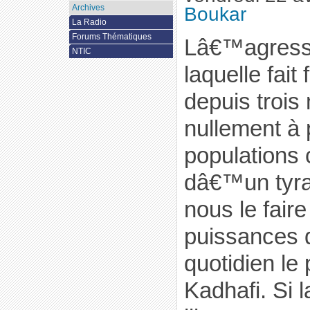
Archives
Boukar
La Radio
Forums Thématiques
Lâ€™agressi
NTIC
laquelle fait
depuis trois
nullement à 
populations 
dâ€™un tyra
nous le faire
puissances 
quotidien le
Kadhafi. Si l