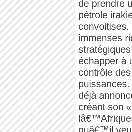
de prendre u
pétrole iraki
convoitises.
immenses r
stratégique
échapper à 
contrôle de
puissances.
déjà annoncé
créant son 
lâ€™Afrique 
quâ€™il veu