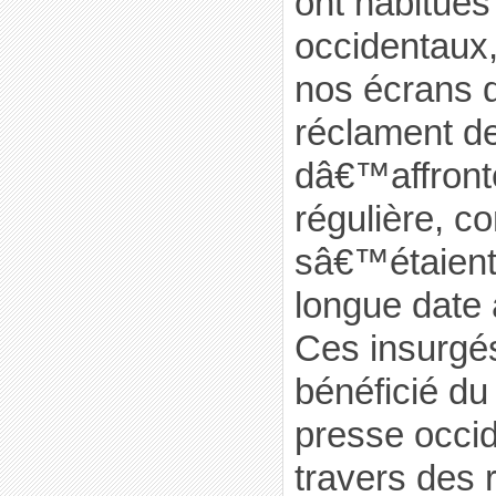
ont habitués
occidentaux,
nos écrans d
réclament d
dâ€™affront
régulière, 
sâ€™étaient
longue date 
Ces insurgés
bénéficié du
presse occid
travers des 