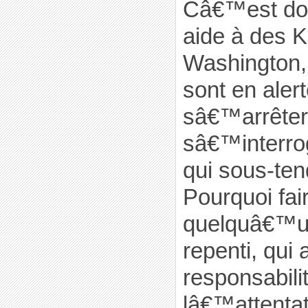
Câ€™est don
aide à des 
Washington,
sont en aler
sâ€™arrêter 
sâ€™interrog
qui sous-ten
Pourquoi fai
quelquâ€™u
repenti, qui
responsabili
lâ€™attentat