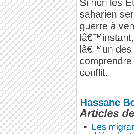
Si non les E
saharien ser
guerre à ven
lâ€™instant,
lâ€™un des 
comprendre 
conflit.
Hassane B
Articles d
Les migran