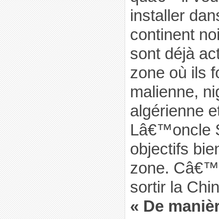
installer dan
continent noi
sont déjà act
zone où ils 
malienne, ni
algérienne e
Lâ€™oncle 
objectifs bie
zone. Câ€™
sortir la Ch
« De manièr