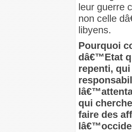
leur guerre 
non celle d
libyens.
Pourquoi c
dâ€™Etat q
repenti, qu
responsabil
lâ€™attenta
qui cherch
faire des af
lâ€™occide