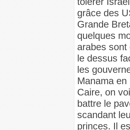
tolérer Israë
grâce des U
Grande Bret
quelques mo
arabes sont
le dessus fa
les gouverne
Manama en p
Caire, on vo
battre le pa
scandant leu
princes. Il e