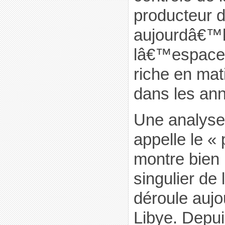
producteur d
aujourdâ€™h
lâ€™espace 
riche en mat
dans les ann
Une analys
appelle le «
montre bien 
singulier de 
déroule auj
Libye. Depui