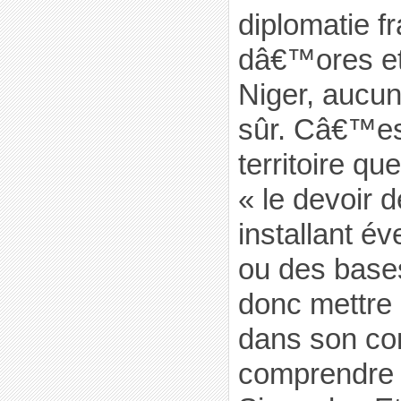
diplomatie f
dâ€™ores e
Niger, aucu
sûr. Câ€™es
territoire qu
« le devoir 
installant é
ou des bases 
donc mettre 
dans son con
comprendre l