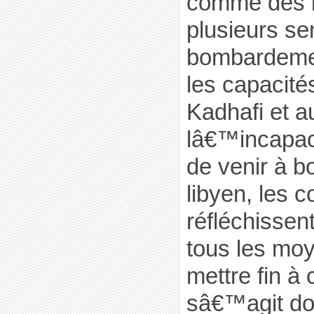
comme des i
plusieurs s
bombardement
les capacités
Kadhafi et a
lâ€™incapac
de venir à b
libyen, les c
réfléchisse
tous les mo
mettre fin à 
sâ€™agit do