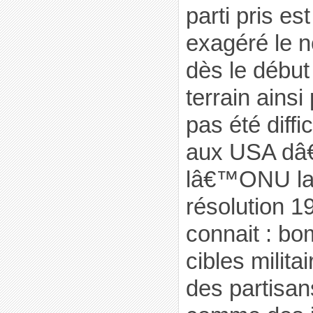
parti pris est
exagéré le 
dès le début 
terrain ains
pas été diffi
aux USA dâ
lâ€™ONU la
résolution 19
connait : b
cibles milita
des partisan