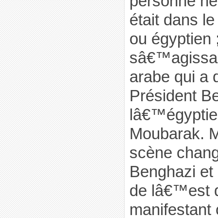
personne ne
était dans l
ou égyptien 
sâ€™agissai
arabe qui a 
Président Be
lâ€™égyptie
Moubarak. Ma
scène chang
Benghazi et
de lâ€™est d
manifestant o