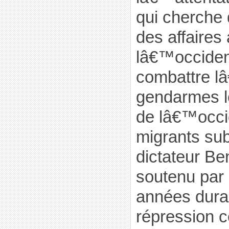
qui cherche 
des affaires
lâ€™occiden
combattre l
gendarmes l
de lâ€™occid
migrants sub
dictateur Ben
soutenu par
années duran
répression c