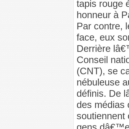
tapis rouge 
honneur à P
Par contre,
face, eux so
Derrière lâ€
Conseil natio
(CNT), se c
nébuleuse a
définis. De
des médias 
soutiennent 
gens dâ€™en