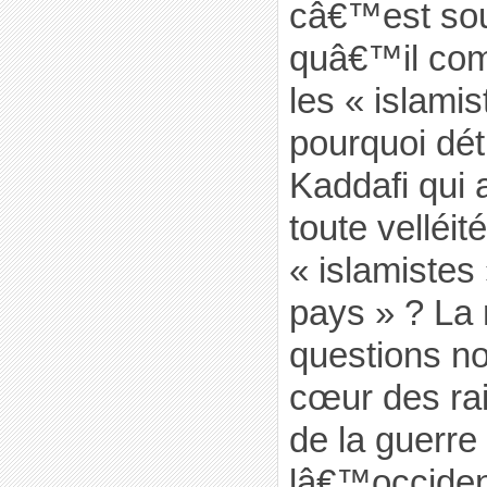
câ€™est sou
quâ€™il co
les « islamis
pourquoi dét
Kaddafi qui 
toute velléit
« islamistes
pays » ? La
questions n
cœur des ra
de la guerre 
lâ€™occiden