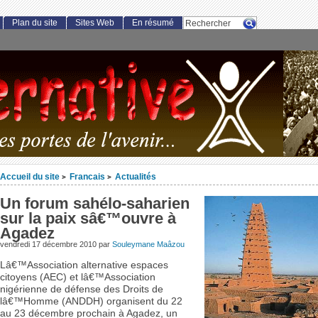
Plan du site
Sites Web
En résumé
Accueil du site
Francais
Actualités
>
>
Un forum sahélo-saharien
sur la paix sâ€™ouvre à
Agadez
vendredi 17 décembre 2010 par
Souleymane Maâzou
Lâ€™Association alternative espaces
citoyens (AEC) et lâ€™Association
nigérienne de défense des Droits de
lâ€™Homme (ANDDH) organisent du 22
au 23 décembre prochain à Agadez, un