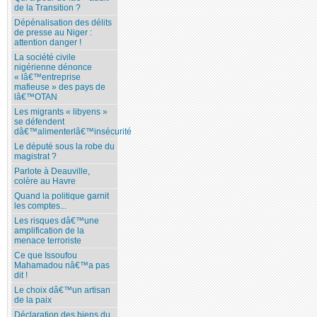
de la Transition ?
Dépénalisation des délits
de presse au Niger :
attention danger !
La société civile
nigérienne dénonce
« lâ€™entreprise
mafieuse » des pays de
lâ€™OTAN
Les migrants « libyens »
se défendent
dâ€™alimenterlâ€™insécurité
Le député sous la robe du
magistrat ?
Parlote à Deauville,
colère au Havre
Quand la politique garnit
les comptes...
Les risques dâ€™une
amplification de la
menace terroriste
Ce que Issoufou
Mahamadou nâ€™a pas
dit !
Le choix dâ€™un artisan
de la paix
Déclaration des biens du