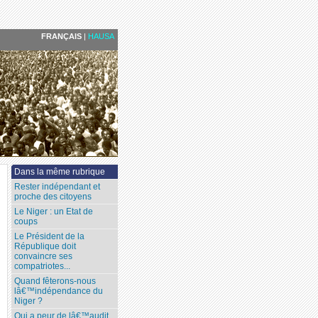
FRANÇAIS
|
HAUSA
Dans la même rubrique
Rester indépendant et
proche des citoyens
Le Niger : un Etat de
coups
Le Président de la
République doit
convaincre ses
compatriotes...
Quand fêterons-nous
lâ€™indépendance du
Niger ?
Qui a peur de lâ€™audit