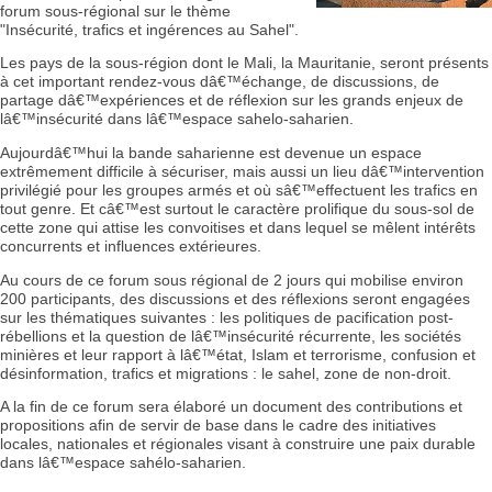
forum sous-régional sur le thème
"Insécurité, trafics et ingérences au Sahel".
Les pays de la sous-région dont le Mali, la Mauritanie, seront présents
à cet important rendez-vous dâ€™échange, de discussions, de
partage dâ€™expériences et de réflexion sur les grands enjeux de
lâ€™insécurité dans lâ€™espace sahelo-saharien.
Aujourdâ€™hui la bande saharienne est devenue un espace
extrêmement difficile à sécuriser, mais aussi un lieu dâ€™intervention
privilégié pour les groupes armés et où sâ€™effectuent les trafics en
tout genre. Et câ€™est surtout le caractère prolifique du sous-sol de
cette zone qui attise les convoitises et dans lequel se mêlent intérêts
concurrents et influences extérieures.
Au cours de ce forum sous régional de 2 jours qui mobilise environ
200 participants, des discussions et des réflexions seront engagées
sur les thématiques suivantes : les politiques de pacification post-
rébellions et la question de lâ€™insécurité récurrente, les sociétés
minières et leur rapport à lâ€™état, Islam et terrorisme, confusion et
désinformation, trafics et migrations : le sahel, zone de non-droit.
A la fin de ce forum sera élaboré un document des contributions et
propositions afin de servir de base dans le cadre des initiatives
locales, nationales et régionales visant à construire une paix durable
dans lâ€™espace sahélo-saharien.