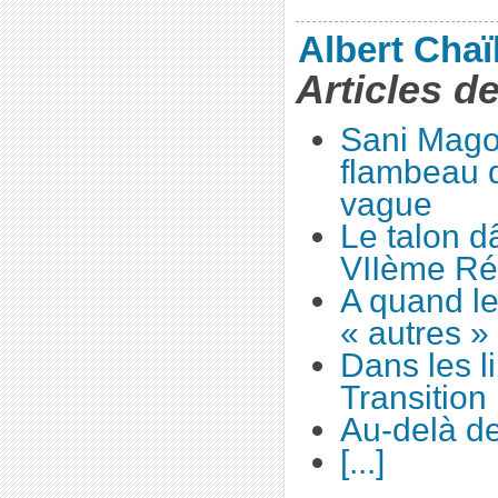
Albert Cha
Articles d
Sani Magor
flambeau d
vague
Le talon d
VIIème Ré
A quand le
« autres »
Dans les l
Transition
Au-delà d
[...]