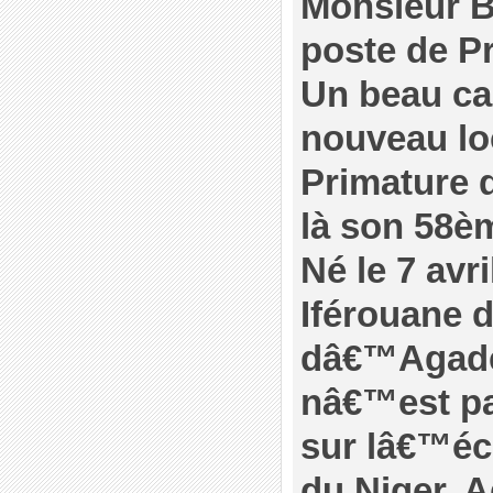
Monsieur Br
poste de Pr
Un beau ca
nouveau loc
Primature q
là son 58èm
Né le 7 avri
Iférouane d
dâ€™Agadez
nâ€™est p
sur lâ€™éch
du Niger. A