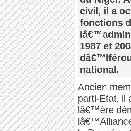
civil, il a
fonctions 
lâ€™admini
1987 et 2004
dâ€™Iférou
national.
Ancien mem
parti-Etat, il
lâ€™ère dém
lâ€™Allianc