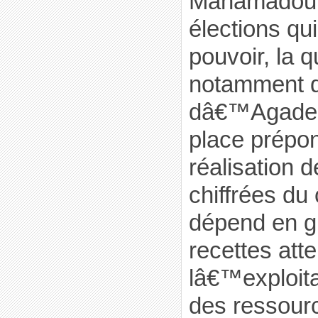
Mahamadou 
élections qu
pouvoir, la q
notamment d
dâ€™Agadez
place prépo
réalisation
chiffrées du
dépend en g
recettes att
lâ€™exploita
des ressourc