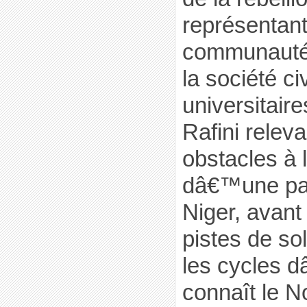
représentan
communautés
la société ci
universitaire
Rafini relev
obstacles à 
dâ€™une pai
Niger, avant
pistes de sol
les cycles 
connaît le N