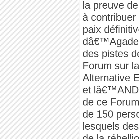
la preuve d
à contribuer
paix définiti
dâ€™Agadez
des pistes d
Forum sur la
Alternative
et lâ€™ANDD
de ce Forum 
de 150 pers
lesquels de
de la rébell