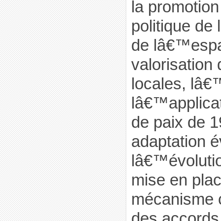
la promotio
politique de
de lâ€™espa
valorisation 
locales, lâ€
lâ€™applica
de paix de 1
adaptation é
lâ€™évolutio
mise en pl
mécanisme c
des accords