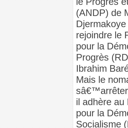
le Progrès e
(ANDP) de 
Djermakoye 
rejoindre l
pour la Démo
Progrès (RD
Ibrahim Bar
Mais le nom
sâ€™arrêter
il adhère au 
pour la Démo
Socialisme 