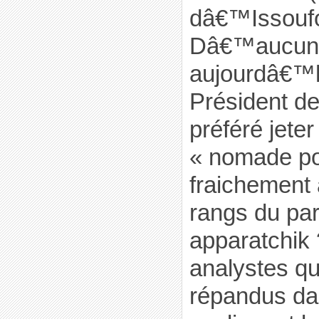
dâ€™Issouf
Dâ€™aucuns
aujourdâ€™h
Président de
préféré jete
« nomade pol
fraichement 
rangs du par
apparatchik 
analystes qu
répandus da