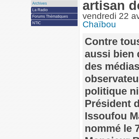
artisan d
Archives
La Radio
vendredi 22 av
Forums Thématiques
Chaïbou
NTIC
Contre tous
aussi bien
des médias
observateu
politique n
Président d
Issoufou 
nommé le 7 