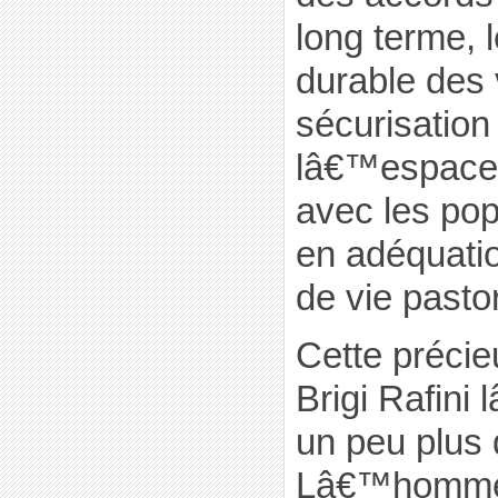
long terme,
durable des v
sécurisation
lâ€™espace,
avec les pop
en adéquati
de vie pastor
Cette précie
Brigi Rafini l
un peu plus 
Lâ€™homme q