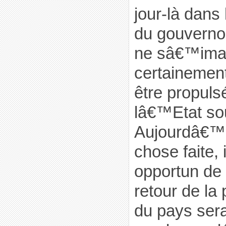
jour-là dans 
du gouvern
ne sâ€™imag
certainement
être propul
lâ€™Etat so
Aujourdâ€™
chose faite, 
opportun de 
retour de la
du pays ser