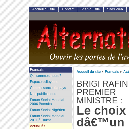
Accueil du site
Contact
Plan du site
Sites Web
Francais
Accueil du site
Francais
Act
>
>
Qui sommes-nous ?
BRIGI RAFIN
Espaces citoyens
Connaissance du pays
PREMIER
Nos publications
MINISTRE :
Forum Social Mondial
2006 Bamako
Le choix
Forum Social Nigérien
Forum Social Mondial
dâ€™un
2011 à Dakar
Actualités