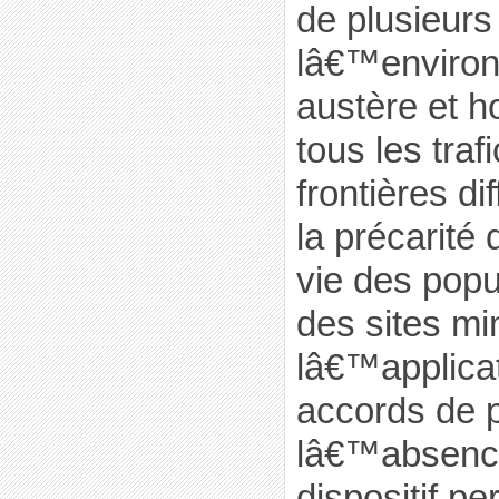
de plusieurs
lâ€™enviro
austère et ho
tous les traf
frontières dif
la précarité
vie des popu
des sites mi
lâ€™applicat
accords de p
lâ€™absen
dispositif p