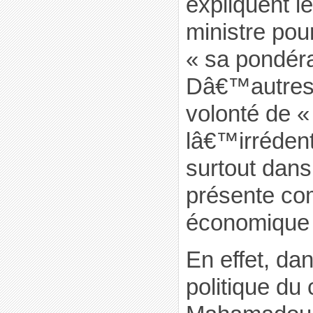
expliquent l
ministre pou
« sa pondéra
Dâ€™autres 
volonté de « 
lâ€™irréden
surtout dans
présente c
économique 
En effet, d
politique du