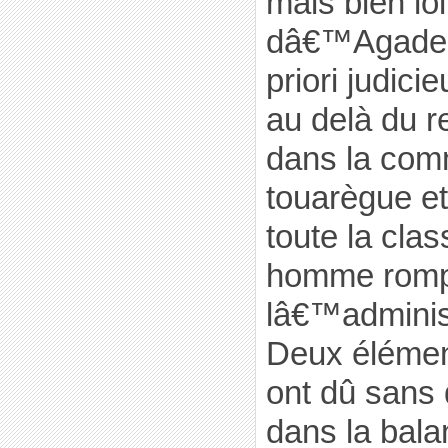
mais bien lo
dâ€™Agadez
priori judicie
au delà du re
dans la co
touarègue e
toute la clas
homme romp
lâ€™administ
Deux élémen
ont dû sans 
dans la bala