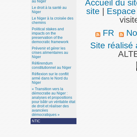
Accueil du si
au Niger
Le droit à la santé au
site
|
Espace 
Niger
visit
Le Niger à la croisée des
chemins
Political stakes and
FR
Nos
impacts on the
preservation of the
democratic framework
Site réalisé
Prévenir et gérer les
ALT
crises alimentaires au
Niger
Référendum
constitutionnel au Niger
Réflexion sur le conflit
armé dans le Nord du
Niger
« Transition vers la
démocratie au Niger :
analyses et propositions
pour bâtir un véritable état
de droit et réaliser des
avancées
démocratiques »
NTIC