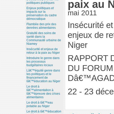
paix au 
politiques publiques
Enjeux politiques et
mai 2011
impacts sur la
préservation du cadre
démocratique
Insécurité et
Flambée des prix des
denrées alimentaires
enjeux de re
Gratuité des soins de
santé dans la
Communauté urbaine de
Niger
Niamey
Insécurité et enjeux de
retour à la paix au Niger
RAPPORT 
Introduire le genre dans
les processus
budgétaires locaux
DU FORUM
Lâ€™équité genre dans
les politiques et le
Dâ€™AGA
financement de
lâ€™éducation au Niger
Le droit à
22 - 23 déc
lâ€™alimentation à
lâ€™épreuve des crises
alimentaires
Le droit à lâ€™eau
potable au Niger
Le droit à lâ€™éducation