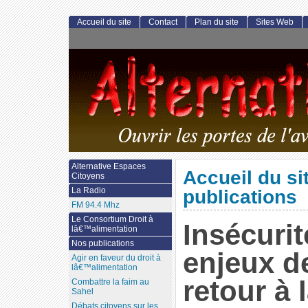
Accueil du site
Contact
Plan du site
Sites Web
Alternative Espaces
Accueil du si
Citoyens
La Radio
publications
FM 94.4 Mhz
Le Consortium Droit à
Insécurit
lâ€™alimentation
Nos publications
enjeux d
Agir en faveur du droit à
lâ€™alimentation
retour à 
Combattre la faim au
Sahel
Débats citoyens sur les