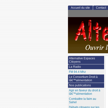
Accueil du site
Contact
Alternative Espaces
Citoyens
La Radio
FM 94.4 Mhz
Le Consortium Droit à
lâ€™alimentation
Nos publications
Agir en faveur du droit à
lâ€™alimentation
Combattre la faim au
Sahel
Débats citoyens sur les