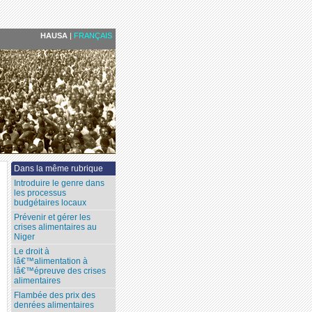
HAUSA
|
FRANÇAIS
Dans la même rubrique
Introduire le genre dans
les processus
budgétaires locaux
Prévenir et gérer les
crises alimentaires au
Niger
Le droit à
lâ€™alimentation à
lâ€™épreuve des crises
alimentaires
Flambée des prix des
denrées alimentaires