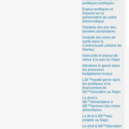
politiques publiques
Enjeux politiques et
impacts sur la
préservation du cadre
démocratique
Flambée des prix des
denrées alimentaires
Gratuité des soins de
santé dans la
Communauté urbaine de
Niamey
Insécurité et enjeux de
retour à la paix au Niger
Introduire le genre dans
les processus
budgétaires locaux
Lâ€™équité genre dans
les politiques et le
financement de
lâ€™éducation au Niger
Le droit à
lâ€™alimentation à
lâ€™épreuve des crises
alimentaires
Le droit à lâ€™eau
potable au Niger
Le droit à lâ€™éducation