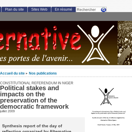
Plan du site
Sites Web
En résumé
Accueil du site
Nos publications
>
CONSTITUTIONAL REFERENDUM IN NIGER
Political stakes and
impacts on the
preservation of the
democratic framework
juillet 2009
Synthesis report of the day of
reflection organized by Alternative