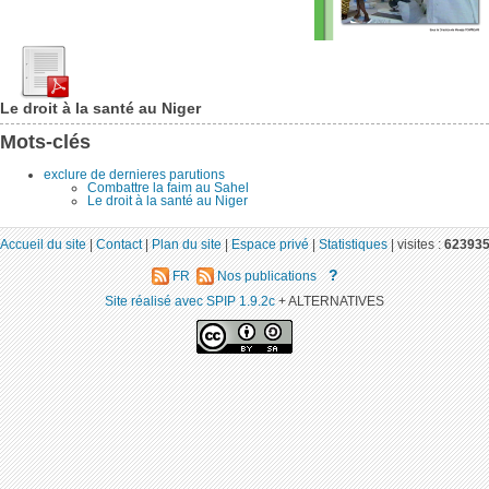
Le droit à la santé au Niger
Mots-clés
exclure de dernieres parutions
Combattre la faim au Sahel
Le droit à la santé au Niger
Accueil du site
|
Contact
|
Plan du site
|
Espace privé
|
Statistiques
|
visites :
62393
?
FR
Nos publications
Site réalisé avec SPIP 1.9.2c
+ ALTERNATIVES