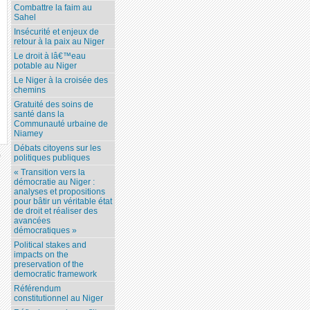
Combattre la faim au
Sahel
Insécurité et enjeux de
retour à la paix au Niger
Le droit à lâ€™eau
potable au Niger
Le Niger à la croisée des
chemins
Gratuité des soins de
santé dans la
Communauté urbaine de
Niamey
Débats citoyens sur les
5
politiques publiques
« Transition vers la
démocratie au Niger :
analyses et propositions
pour bâtir un véritable état
de droit et réaliser des
avancées
démocratiques »
Political stakes and
impacts on the
preservation of the
democratic framework
Référendum
constitutionnel au Niger