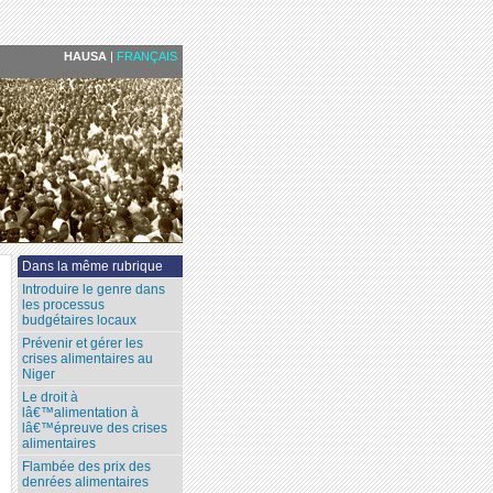
HAUSA
|
FRANÇAIS
Dans la même rubrique
Introduire le genre dans
les processus
budgétaires locaux
Prévenir et gérer les
crises alimentaires au
Niger
Le droit à
lâ€™alimentation à
lâ€™épreuve des crises
alimentaires
Flambée des prix des
denrées alimentaires