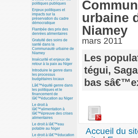
Commun
politiques publiques
Enjeux politiques et
urbaine 
impacts sur la
préservation du cadre
démocratique
Niamey
Flambée des prix des
denrées alimentaires
mars 2011
Gratuité des soins de
santé dans la
Communauté urbaine de
Niamey
Les popula
Insécurité et enjeux de
retour à la paix au Niger
tégui, Saga
Introduire le genre dans
les processus
bas sâ€™ex
budgétaires locaux
Lâ€™équité genre dans
les politiques et le
financement de
lâ€™éducation au Niger
Le droit à
lâ€™alimentation à
lâ€™épreuve des crises
alimentaires
Le droit à lâ€™eau
Accueil du si
potable au Niger
Le droit à lâ€™éducation