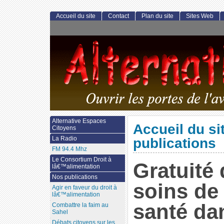
Accueil du site
Contact
Plan du site
Sites Web
Alternative Espaces
Accueil du si
Citoyens
La Radio
publications
FM 94.4 Mhz
Le Consortium Droit à
Gratuité
lâ€™alimentation
Nos publications
soins de
Agir en faveur du droit à
lâ€™alimentation
santé da
Combattre la faim au
Sahel
Débats citoyens sur les