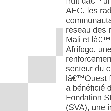
fruit dâ€™un
AEC, les rad
communautai
réseau des r
Mali et lâ€™
Afrifogo, un
renforcemen
secteur du c
lâ€™Ouest f
a bénéficié 
Fondation S
(SVA), une in