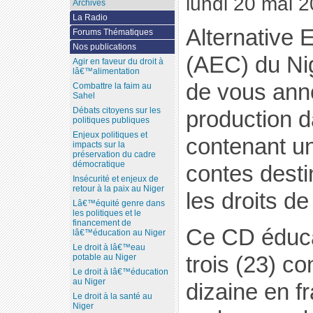
lundi 20 mai 
Archives
La Radio
Alternative
Forums Thématiques
Nos publications
(AEC) du Ni
Agir en faveur du droit à
lâ€™alimentation
de vous ann
Combattre la faim au
Sahel
Débats citoyens sur les
production
politiques publiques
Enjeux politiques et
contenant un
impacts sur la
préservation du cadre
démocratique
contes desti
Insécurité et enjeux de
retour à la paix au Niger
les droits d
Lâ€™équité genre dans
les politiques et le
financement de
Ce CD éducat
lâ€™éducation au Niger
Le droit à lâ€™eau
trois (23) c
potable au Niger
Le droit à lâ€™éducation
au Niger
dizaine en fr
Le droit à la santé au
Niger