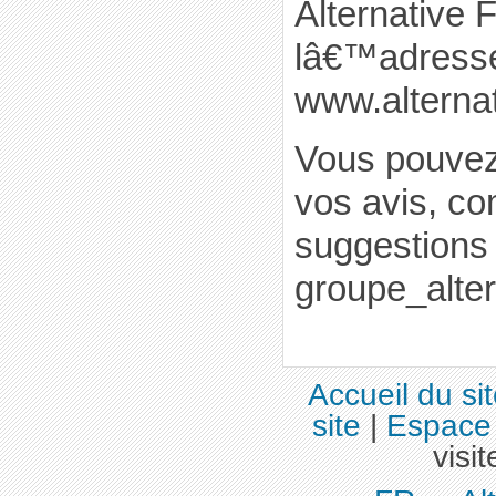
Alternative 
lâ€™adresse
www.alternat
Vous pouvez
vos avis, co
suggestions 
groupe_alte
Accueil du si
site
|
Espace 
visit