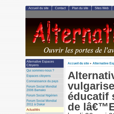
Accueil du site
Contact
Plan du site
Sites Web
Alternative Espaces
Accueil du site
Alternative E
>
Citoyens
Qui sommes-nous ?
Alternati
Espaces citoyens
Connaissance du pays
vulgaris
Forum Social Mondial
2006 Bamako
éducatif 
Forum Social Nigérien
Forum Social Mondial
de lâ€™E
2011 à Dakar
Actualités