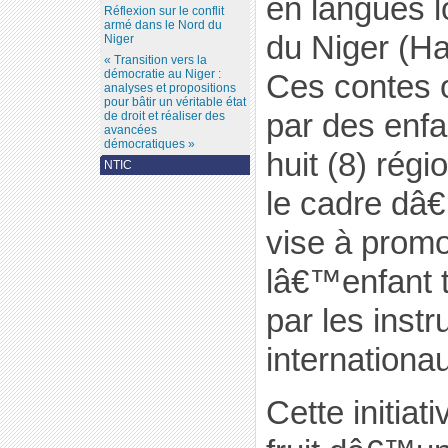
en langues 
Réflexion sur le conflit
armé dans le Nord du
du Niger (H
Niger
« Transition vers la
démocratie au Niger :
Ces contes o
analyses et propositions
pour bâtir un véritable état
par des enfa
de droit et réaliser des
avancées
démocratiques »
huit (8) rég
NTIC
le cadre dâ€
vise à promo
lâ€™enfant t
par les inst
internationa
Cette initiat