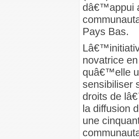
dâ€™appui 
communauta
Pays Bas.
Lâ€™initiat
novatrice en
quâ€™elle ut
sensibiliser 
droits de lâ
la diffusion
une cinquant
communautai