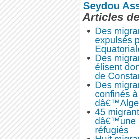
Seydou As
Articles d
Des migran
expulsés p
Equatorial
Des migra
élisent do
de Consta
Des migran
confinés à
dâ€™Alge
45 migrant
dâ€™une 
réfugiés
Huit migra