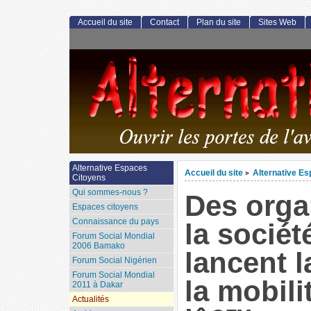
Accueil du site
Contact
Plan du site
Sites Web
Alternative Espaces
Accueil du site
Alternative E
>
Citoyens
Qui sommes-nous ?
Des orga
Espaces citoyens
Connaissance du pays
la société
Forum Social Mondial
2006 Bamako
lancent 
Forum Social Nigérien
Forum Social Mondial
la mobili
2011 à Dakar
Actualités