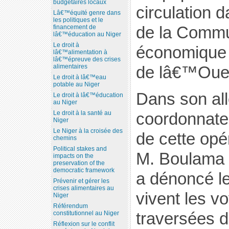
budgétaires locaux
circulation
Lâ€™équité genre dans
les politiques et le
de la Comm
financement de
lâ€™éducation au Niger
Le droit à
économique 
lâ€™alimentation à
lâ€™épreuve des crises
alimentaires
de lâ€™Oues
Le droit à lâ€™eau
potable au Niger
Dans son all
Le droit à lâ€™éducation
au Niger
Le droit à la santé au
coordonnate
Niger
Le Niger à la croisée des
de cette opé
chemins
Political stakes and
M. Boulama
impacts on the
preservation of the
democratic framework
a dénoncé l
Prévenir et gérer les
crises alimentaires au
vivent les v
Niger
Référendum
traversées d
constitutionnel au Niger
Réflexion sur le conflit