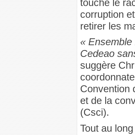
touche le rac
corruption e
retirer les 
« Ensemble 
Cedeao sans 
suggère Chr
coordonnateu
Convention d
et de la con
(Csci).
Tout au long