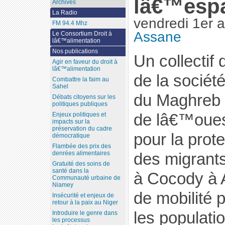
lâ€™esp
Archives
La Radio
vendredi 1er 
FM 94.4 Mhz
Assane
Le Consortium Droit à
lâ€™alimentation
Nos publications
Un collectif
Agir en faveur du droit à
lâ€™alimentation
de la société
Combattre la faim au
Sahel
du Maghreb 
Débats citoyens sur les
politiques publiques
de lâ€™oues
Enjeux politiques et
impacts sur la
préservation du cadre
pour la prote
démocratique
Flambée des prix des
denrées alimentaires
des migrants
Gratuité des soins de
santé dans la
à Cocody à 
Communauté urbaine de
Niamey
de mobilité p
Insécurité et enjeux de
retour à la paix au Niger
les populatio
Introduire le genre dans
les processus