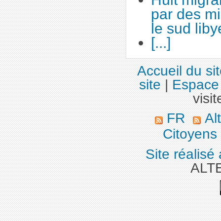
par des m
le sud lib
[...]
Accueil du si
site
|
Espace 
visit
FR
Alt
Citoyens
Site réalisé
ALT