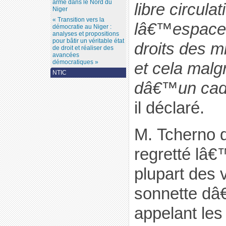
armé dans le Nord du
libre circula
Niger
« Transition vers la
lâ€™espace 
démocratie au Niger :
analyses et propositions
pour bâtir un véritable état
droits des m
de droit et réaliser des
avancées
démocratiques »
et cela mal
NTIC
dâ€™un cadr
il déclaré.
M. Tcherno 
regretté lâ€
plupart des v
sonnette d
appelant les 