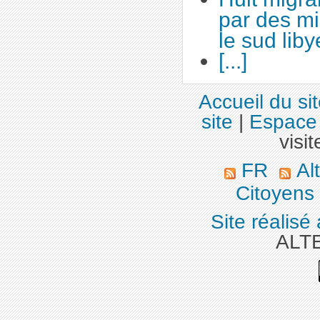
par des m
le sud lib
[...]
Accueil du si
site
|
Espace 
visit
FR
Alt
Citoyens
Site réalisé
ALT