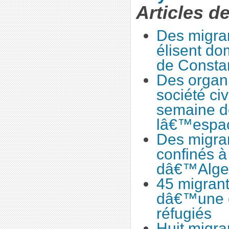
Articles d
Des migra
élisent do
de Consta
Des organi
société civ
semaine de
lâ€™espa
Des migran
confinés à
dâ€™Alge
45 migrant
dâ€™une 
réfugiés
Huit migra