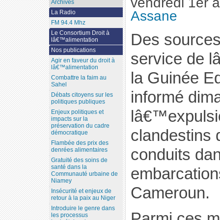
vendredi 1er 
Archives
Assane
La Radio
FM 94.4 Mhz
Le Consortium Droit à
Des sources 
lâ€™alimentation
Nos publications
service de 
Agir en faveur du droit à
lâ€™alimentation
la Guinée Eq
Combattre la faim au
Sahel
informé dim
Débats citoyens sur les
politiques publiques
lâ€™expulsi
Enjeux politiques et
impacts sur la
préservation du cadre
clandestins 
démocratique
Flambée des prix des
conduits da
denrées alimentaires
Gratuité des soins de
santé dans la
embarcations
Communauté urbaine de
Niamey
Cameroun.
Insécurité et enjeux de
retour à la paix au Niger
Introduire le genre dans
Parmi ces m
les processus