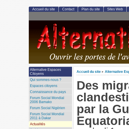
Accueil du site
Contact
Plan du site
Sites Web
Alternative Espaces
Accueil du site
Alternative E
>
Citoyens
Qui sommes-nous ?
Des migr
Espaces citoyens
Connaissance du pays
clandest
Forum Social Mondial
2006 Bamako
par la G
Forum Social Nigérien
Forum Social Mondial
Equatori
2011 à Dakar
Actualités