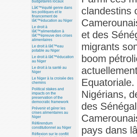
budgétaires locaux
clandestins
Lâ€™équité genre dans
les politiques et le
financement de
Camerounais
lâ€™éducation au Niger
Le droit à
lâ€™alimentation à
et des Séné
lâ€™épreuve des crises
alimentaires
migrants sont
Le droit à lâ€™eau
potable au Niger
boom pétroli
Le droit à lâ€™éducation
au Niger
actuellement
Le droit à la santé au
Niger
Le Niger à la croisée des
Equatoriale.
chemins
Political stakes and
Nigérians, d
impacts on the
preservation of the
democratic framework
des Sénégal
Prévenir et gérer les
crises alimentaires au
Camerounais
Niger
Référendum
pays dans l
constitutionnel au Niger
Réflexion sur le conflit