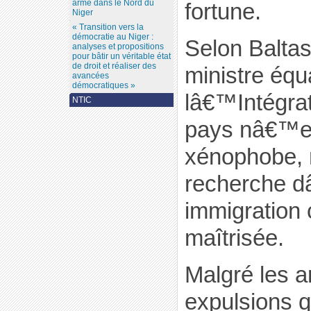
armé dans le Nord du
fortune.
Niger
« Transition vers la
démocratie au Niger :
Selon Balta
analyses et propositions
pour bâtir un véritable état
de droit et réaliser des
ministre équ
avancées
démocratiques »
lâ€™Intégrat
NTIC
pays nâ€™e
xénophobe, m
recherche 
immigration 
maîtrisée.
Malgré les ar
expulsions q