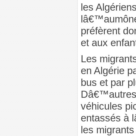
les Algérien
lâ€™aumône
préfèrent d
et aux enfan
Les migrants
en Algérie pa
bus et par p
Dâ€™autres
véhicules pi
entassés à l
les migrants