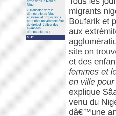
Tous les jo
armé dans le Nord du
Niger
migrants nig
« Transition vers la
démocratie au Niger :
analyses et propositions
Boufarik et p
pour bâtir un véritable état
de droit et réaliser des
avancées
aux extrémit
démocratiques »
NTIC
agglomératio
site on tro
et des enfan
femmes et le
en ville po
explique Sâ
venu du Nig
dâ€™une ann