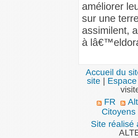
améliorer le
sur une terr
assimilent, 
à lâ€™eldor
Accueil du si
site
|
Espace 
visit
FR
Alt
Citoyens
Site réalisé
ALT