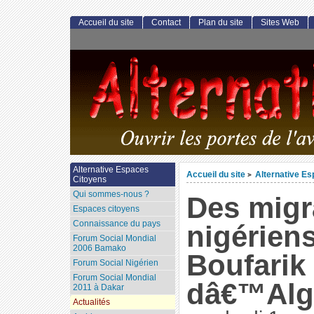
Accueil du site
Contact
Plan du site
Sites Web
Alternative Espaces
Accueil du site
Alternative E
>
Citoyens
Qui sommes-nous ?
Des migr
Espaces citoyens
Connaissance du pays
nigérien
Forum Social Mondial
2006 Bamako
Boufarik
Forum Social Nigérien
Forum Social Mondial
dâ€™Alg
2011 à Dakar
Actualités