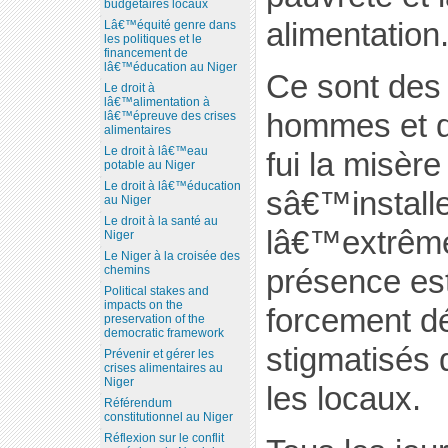
budgétaires locaux
alimentation
Lâ€™équité genre dans
les politiques et le
financement de
lâ€™éducation au Niger
Ce sont des
Le droit à
lâ€™alimentation à
hommes et d
lâ€™épreuve des crises
alimentaires
Le droit à lâ€™eau
fui la misère
potable au Niger
Le droit à lâ€™éducation
sâ€™installe
au Niger
Le droit à la santé au
lâ€™extrême
Niger
Le Niger à la croisée des
chemins
présence est
Political stakes and
impacts on the
forcement dé
preservation of the
democratic framework
stigmatisés 
Prévenir et gérer les
crises alimentaires au
Niger
les locaux.
Référendum
constitutionnel au Niger
Réflexion sur le conflit