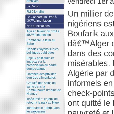
vendredi 1er 
Archives
La Radio
Un millier d
FM 94.4 Mhz
Le Consortium Droit à
lâ€™alimentation
nigériens est
Nos publications
Boufarik aux
Agir en faveur du droit à
lâ€™alimentation
Combattre la faim au
dâ€™Alger d
Sahel
Débats citoyens sur les
dans des co
politiques publiques
Enjeux politiques et
misérables. I
impacts sur la
préservation du cadre
démocratique
Algérie par d
Flambée des prix des
denrées alimentaires
informels en
Gratuité des soins de
santé dans la
Communauté urbaine de
check-points 
Niamey
Insécurité et enjeux de
ont quitté le
retour à la paix au Niger
Introduire le genre dans
pauvreté et 
les processus