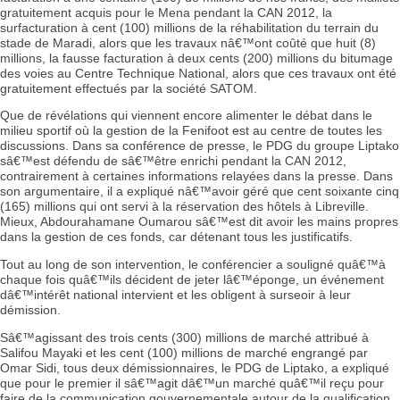
gratuitement acquis pour le Mena pendant la CAN 2012, la
surfacturation à cent (100) millions de la réhabilitation du terrain du
stade de Maradi, alors que les travaux nâ€™ont coûté que huit (8)
millions, la fausse facturation à deux cents (200) millions du bitumage
des voies au Centre Technique National, alors que ces travaux ont été
gratuitement effectués par la société SATOM.
Que de révélations qui viennent encore alimenter le débat dans le
milieu sportif où la gestion de la Fenifoot est au centre de toutes les
discussions. Dans sa conférence de presse, le PDG du groupe Liptako
sâ€™est défendu de sâ€™être enrichi pendant la CAN 2012,
contrairement à certaines informations relayées dans la presse. Dans
son argumentaire, il a expliqué nâ€™avoir géré que cent soixante cinq
(165) millions qui ont servi à la réservation des hôtels à Libreville.
Mieux, Abdourahamane Oumarou sâ€™est dit avoir les mains propres
dans la gestion de ces fonds, car détenant tous les justificatifs.
Tout au long de son intervention, le conférencier a souligné quâ€™à
chaque fois quâ€™ils décident de jeter lâ€™éponge, un événement
dâ€™intérêt national intervient et les obligent à surseoir à leur
démission.
Sâ€™agissant des trois cents (300) millions de marché attribué à
Salifou Mayaki et les cent (100) millions de marché engrangé par
Omar Sidi, tous deux démissionnaires, le PDG de Liptako, a expliqué
que pour le premier il sâ€™agit dâ€™un marché quâ€™il reçu pour
faire de la communication gouvernementale autour de la qualification