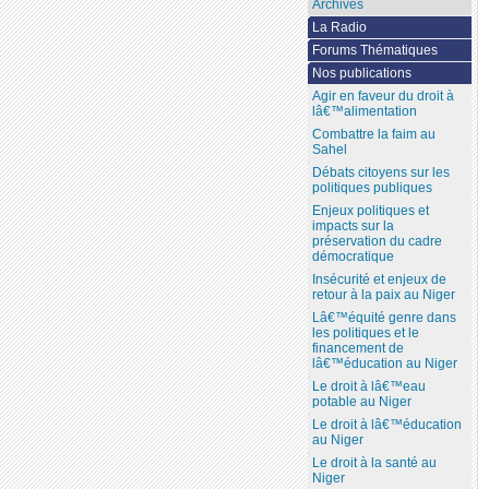
Archives
La Radio
Forums Thématiques
Nos publications
Agir en faveur du droit à
lâ€™alimentation
Combattre la faim au
Sahel
Débats citoyens sur les
politiques publiques
Enjeux politiques et
impacts sur la
préservation du cadre
démocratique
Insécurité et enjeux de
retour à la paix au Niger
Lâ€™équité genre dans
les politiques et le
financement de
lâ€™éducation au Niger
Le droit à lâ€™eau
potable au Niger
Le droit à lâ€™éducation
au Niger
Le droit à la santé au
Niger