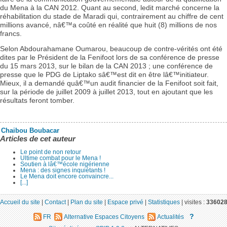
du Mena à la CAN 2012. Quant au second, ledit marché concerne la
réhabilitation du stade de Maradi qui, contrairement au chiffre de cent
millions avancé, nâ€™a coûté en réalité que huit (8) millions de nos
francs.
Selon Abdourahamane Oumarou, beaucoup de contre-vérités ont été
dites par le Président de la Fenifoot lors de sa conférence de presse
du 15 mars 2013, sur le bilan de la CAN 2013 ; une conférence de
presse que le PDG de Liptako sâ€™est dit en être lâ€™initiateur.
Mieux, il a demandé quâ€™un audit financier de la Fenifoot soit fait,
sur la période de juillet 2009 à juillet 2013, tout en ajoutant que les
résultats feront tomber.
Chaibou Boubacar
Articles de cet auteur
Le point de non retour
Ultime combat pour le Mena !
Soutien à lâ€™école nigérienne
Mena : des signes inquiétants !
Le Mena doit encore convaincre...
[...]
Accueil du site
|
Contact
|
Plan du site
|
Espace privé
|
Statistiques
|
visites :
33602
?
FR
Alternative Espaces Citoyens
Actualités