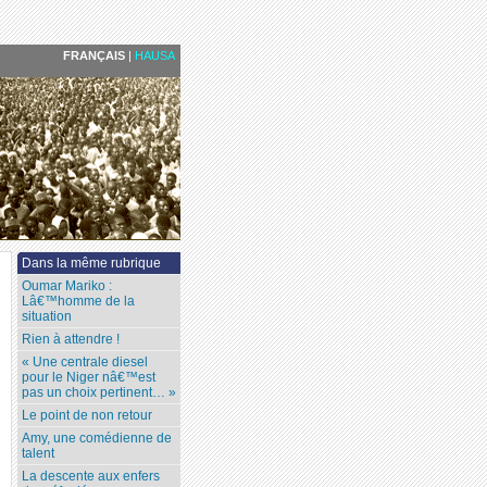
FRANÇAIS
|
HAUSA
Dans la même rubrique
Oumar Mariko :
Lâ€™homme de la
situation
Rien à attendre !
« Une centrale diesel
pour le Niger nâ€™est
pas un choix pertinent… »
Le point de non retour
Amy, une comédienne de
talent
La descente aux enfers