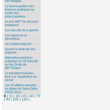
des réfugiés
La bonne gestion des
finances publiques au
centre des
préoccupations
Le prix dâ€™un discours
belliqueux
Les non-dits de la guerre
Les signes de la
déconfiture
Un cocktail explosif !
Quand la route tue des
migrants…
Alternative produit et
vulgarise un CD éducatif
sur les Droits de
lâ€™Enfant
Le président Issoufou
face à la “quadrature du
cercle”
Les 10 affaires secrètes
du règne de Salou Djibo
(2010-2011)
0
|
15
|
30
|
45
|
60
|
75
|
90
|
105
|
120
|
...