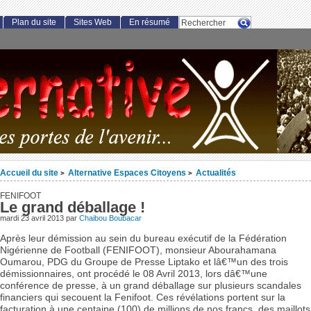
Plan du site
Sites Web
En résumé
Accueil du site
Alternative Espaces Citoyens
Actualités
>
>
FENIFOOT
Le grand déballage !
mardi 23 avril 2013 par
Chaibou Boubacar
Après leur démission au sein du bureau exécutif de la Fédération
Nigérienne de Football (FENIFOOT), monsieur Abourahamana
Oumarou, PDG du Groupe de Presse Liptako et lâ€™un des trois
démissionnaires, ont procédé le 08 Avril 2013, lors dâ€™une
conférence de presse, à un grand déballage sur plusieurs scandales
financiers qui secouent la Fenifoot. Ces révélations portent sur la
facturation à une centaine (100) de millions de nos francs, des maillots