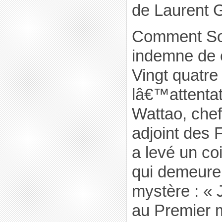
de Laurent 
Comment Soro
indemne de c
Vingt quatre
lâ€™attenta
Wattao, che
adjoint des 
a levé un co
qui demeure
mystère : «
au Premier m