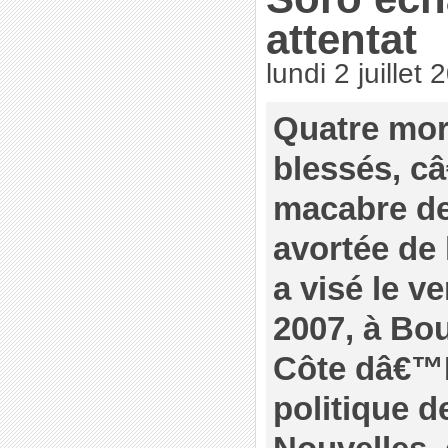
attentat
lundi 2 juillet
Quatre mor
blessés, câ
macabre de 
avortée de 
a visé le v
2007, à Bou
Côte dâ€™Iv
politique d