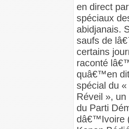
en direct pa
spéciaux de
abidjanais. S
saufs de lâ€
certains jour
raconté lâ€™
quâ€™en di
spécial du 
Réveil », un
du Parti Dé
dâ€™Ivoire 