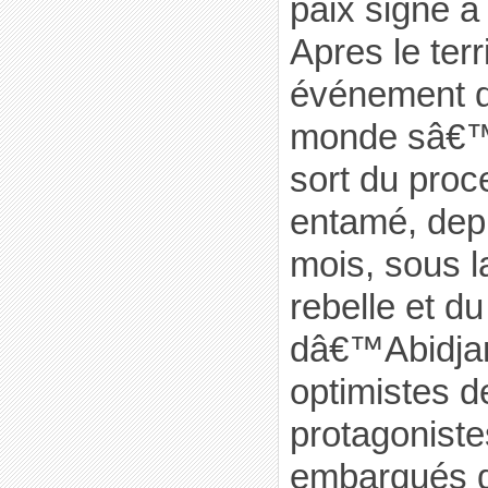
paix signé 
Apres le terr
événement d
monde sâ€™i
sort du proc
entamé, dep
mois, sous l
rebelle et d
dâ€™Abidja
optimistes d
protagonist
embarqués 