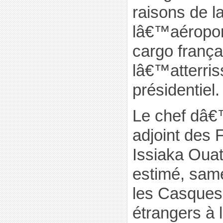
raisons de l
lâ€™aéropo
cargo frança
lâ€™atterri
présidentiel.
Le chef dâ€
adjoint des 
Issiaka Ouat
estimé, sam
les Casques
étrangers à