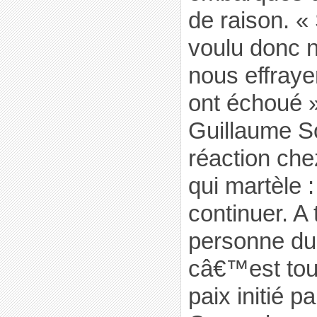
de raison. «
voulu donc n
nous effrayer
ont échoué 
Guillaume 
réaction ch
qui martèle 
continuer. A 
personne du 
câ€™est tou
paix initié 