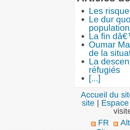
Les risqu
Le dur quo
population
La fin dâ€
Oumar Ma
de la situa
La descen
réfugiés
[...]
Accueil du si
site
|
Espace 
visit
FR
Alt