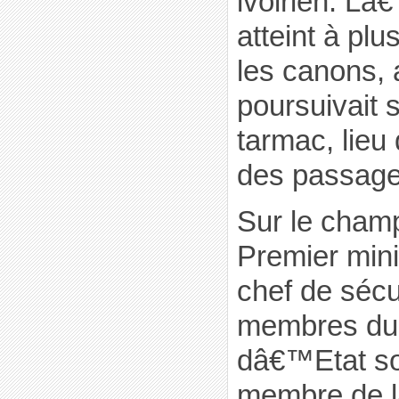
ivoirien. Lâ
atteint à plu
les canons, 
poursuivait 
tarmac, lie
des passage
Sur le champ
Premier minis
chef de sécu
membres du 
dâ€™Etat so
membre de 