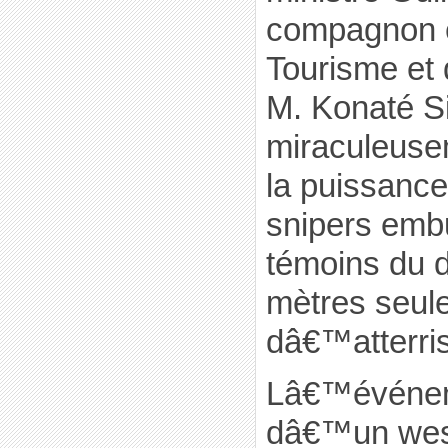
compagnon e
Tourisme et 
M. Konaté Si
miraculeuse
la puissance
snipers emb
témoins du 
mètres seule
dâ€™atterri
Lâ€™événem
dâ€™un west