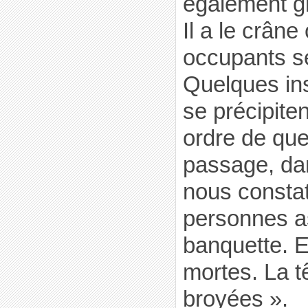
également gr
Il a le crâne
occupants s
Quelques ins
se précipiten
ordre de que
passage, dan
nous constat
personnes as
banquette. E
mortes. La t
broyées ».