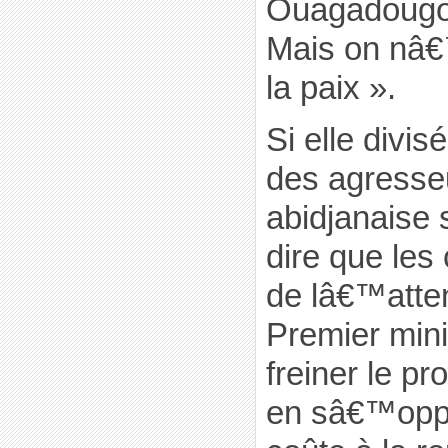
Ouagadougou
Mais on nâ
la paix ».
Si elle divis
des agresseu
abidjanaise
dire que les
de lâ€™atten
Premier mini
freiner le p
en sâ€™opp