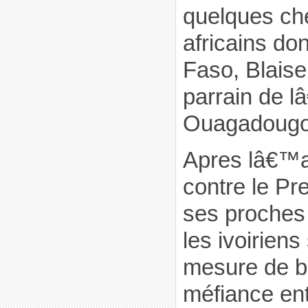
quelques ch
africains don
Faso, Blais
parrain de 
Ouagadougo
Apres lâ€™a
contre le Pr
ses proches 
les ivoiriens 
mesure de br
méfiance ent