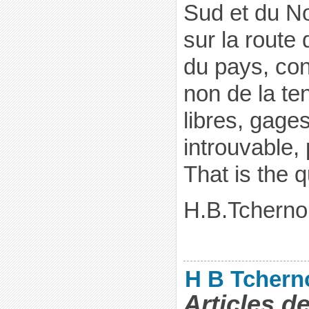
Sud et du No
sur la route 
du pays, con
non de la t
libres, gages
introuvable,
That is the q
H.B.Tcherno
H B Tchern
Articles d