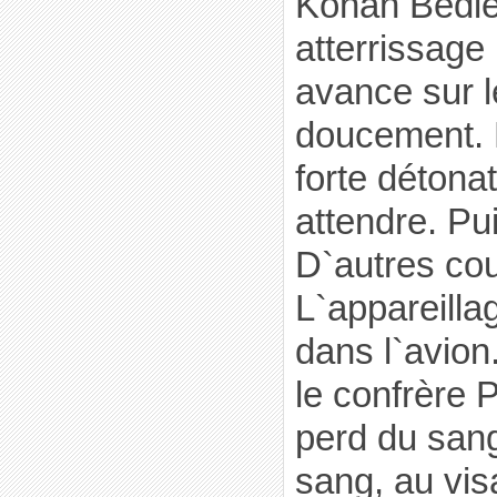
Konan Bédié
atterrissage 
avance sur l
doucement. 
forte détonat
attendre. Pu
D`autres cou
L`appareilla
dans l`avion
le confrère 
perd du san
sang, au visa