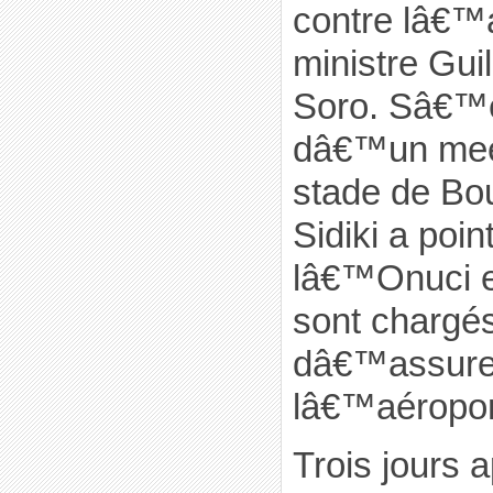
contre lâ€™
ministre Gui
Soro. Sâ€™e
dâ€™un meet
stade de Bou
Sidiki a poi
lâ€™Onuci et
sont chargés,
dâ€™assurer
lâ€™aéropor
Trois jours 