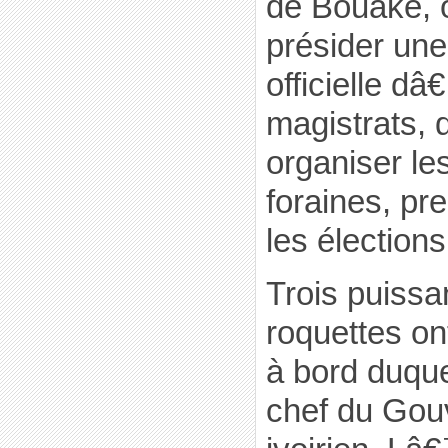
de Bouaké, o
présider un
officielle dâ
magistrats, 
organiser le
foraines, pr
les élections
Trois puissan
roquettes ont
à bord duquel
chef du Go