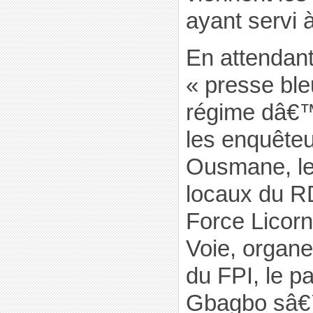
ayant servi
En attendant 
« presse ble
régime dâ€™
les enquêteu
Ousmane, le
locaux du R
Force Licorn
Voie, organ
du FPI, le pa
Gbagbo sâ€™