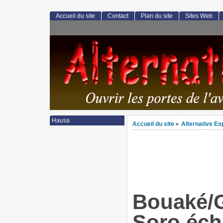
Accueil du site
Contact
Plan du site
Sites Web
Hausa
Accueil du site
Alternative E
>
Bouaké/
Soro éch