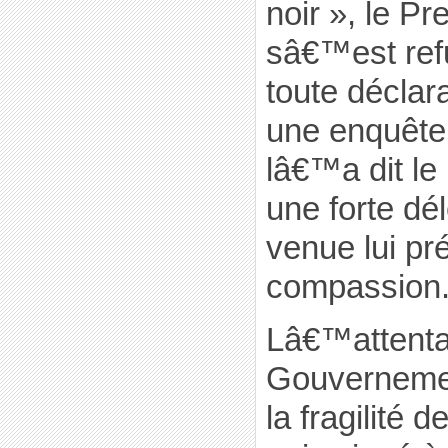
noir », le Pr
sâ€™est ref
toute déclar
une enquête i
lâ€™a dit le 
une forte d
venue lui pr
compassion
Lâ€™attentat
Gouvernemen
la fragilité