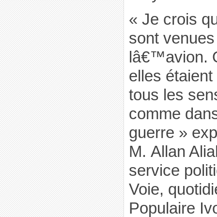
« Je crois q
sont venues 
lâ€™avion. Q
elles étaien
tous les sen
comme dans 
guerre » exp
M. Allan Alial
service poli
Voie, quotid
Populaire Ivo