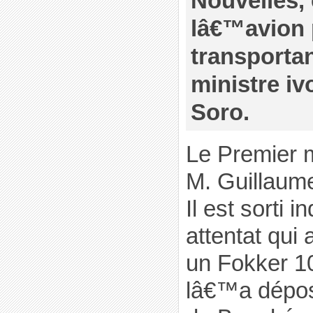
Nouvelles, 
lâ€™avion 
transportan
ministre iv
Soro.
Le Premier mi
M. Guillaume
Il est sorti
attentat qui
un Fokker 10
lâ€™a dépos