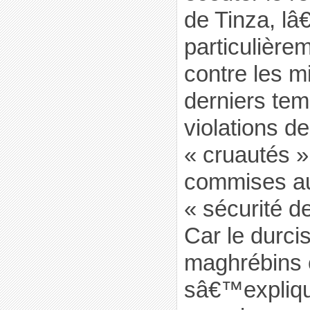
de Tinza, l
particulière
contre les m
derniers tem
violations de
« cruautés »
commises au
« sécurité 
Car le durc
maghrébins c
sâ€™expliqu