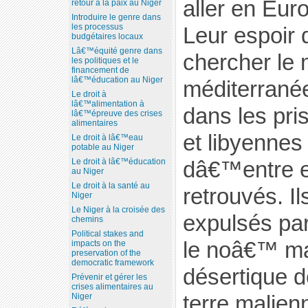
aller en Euro
retour à la paix au Niger
Introduire le genre dans
les processus
Leur espoir
budgétaires locaux
Lâ€™équité genre dans
chercher le 
les politiques et le
financement de
lâ€™éducation au Niger
méditerrané
Le droit à
lâ€™alimentation à
dans les pri
lâ€™épreuve des crises
alimentaires
et libyennes 
Le droit à lâ€™eau
potable au Niger
Le droit à lâ€™éducation
dâ€™entre e
au Niger
Le droit à la santé au
retrouvés. Il
Niger
Le Niger à la croisée des
expulsés pa
chemins
Political stakes and
le noâ€™ m
impacts on the
preservation of the
democratic framework
désertique 
Prévenir et gérer les
crises alimentaires au
terre malien
Niger