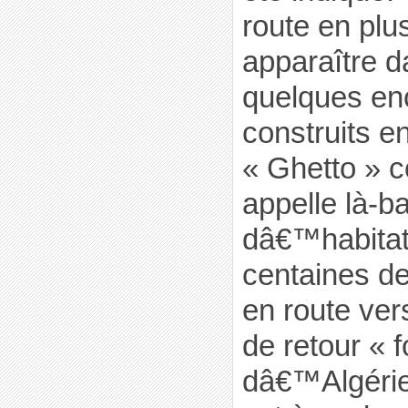
route en plu
apparaître da
quelques enc
construits e
« Ghetto » 
appelle là-ba
dâ€™habitat
centaines de
en route ve
de retour « f
dâ€™Algérie