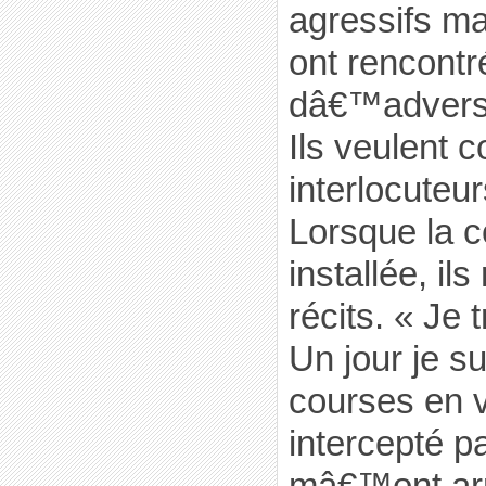
agressifs mai
ont rencont
dâ€™adversit
Ils veulent c
interlocuteur
Lorsque la c
installée, il
récits. « Je 
Un jour je su
courses en v
intercepté pa
mâ€™ont arr