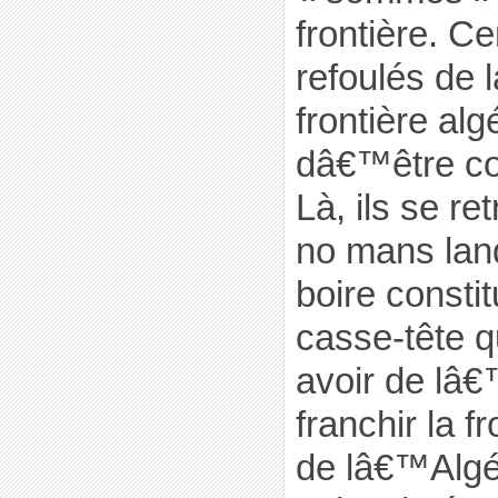
frontière. Ce
refoulés de l
frontière al
dâ€™être co
Là, ils se r
no mans lan
boire constit
casse-tête q
avoir de lâ€™
franchir la f
de lâ€™Algér