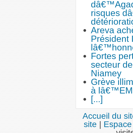
dâ€™Agade
risques 
détériorati
Areva ach
Président 
lâ€™honne
Fortes per
secteur de
Niamey
Grève illi
à lâ€™EM
[...]
Accueil du si
site
|
Espace 
visit