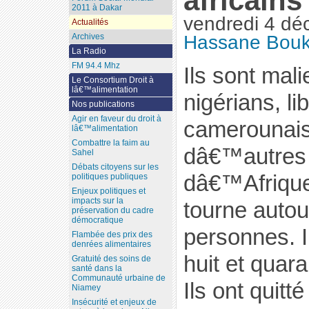
africains
2011 à Dakar
vendredi 4 dé
Actualités
Archives
Hassane Bouk
La Radio
FM 94.4 Mhz
Ils sont mal
Le Consortium Droit à
lâ€™alimentation
nigérians, li
Nos publications
Agir en faveur du droit à
camerounais
lâ€™alimentation
Combattre la faim au
dâ€™autres
Sahel
Débats citoyens sur les
dâ€™Afrique
politiques publiques
Enjeux politiques et
impacts sur la
tourne autou
préservation du cadre
démocratique
personnes. Il
Flambée des prix des
denrées alimentaires
huit et quar
Gratuité des soins de
santé dans la
Communauté urbaine de
Ils ont quitt
Niamey
Insécurité et enjeux de