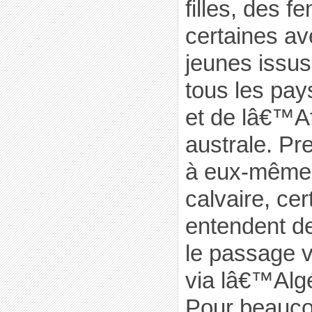
filles, des 
certaines a
jeunes issus
tous les pa
et de lâ€™Af
australe. P
à eux-mêmes
calvaire, ce
entendent d
le passage 
via lâ€™Algé
Pour beauc