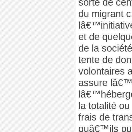
sorte de ce
du migrant c
lâ€™initiati
et de quelqu
de la société
tente de don
volontaires a
assure lâ€™
lâ€™héberg
la totalité o
frais de tran
quâ€™ils pu