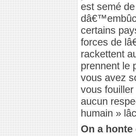
est semé de 
dâ€™embûc
certains pays
forces de l
rackettent au
prennent le
vous avez s
vous fouiller
aucun respe
humain » lâc
On a honte 