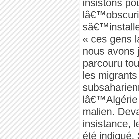
insistons po
lâ€™obscuri
sâ€™installe
« ces gens l
nous avons 
parcouru tou
les migrant
subsaharien
lâ€™Algérie 
malien. Deva
insistance, 
été indiqué