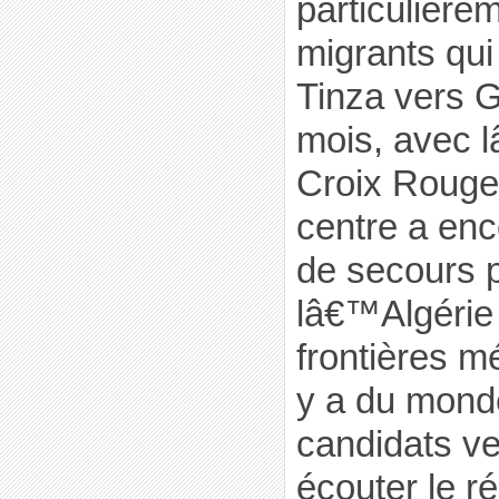
particulière
migrants qu
Tinza vers G
mois, avec 
Croix Rouge
centre a enc
de secours p
lâ€™Algérie
frontières mé
y a du monde
candidats v
écouter le r