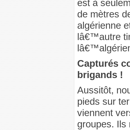
est à seule
de mètres de
algérienne e
lâ€™autre t
lâ€™algérie
Capturés 
brigands !
Aussitôt, no
pieds sur ter
viennent ver
groupes. Ils