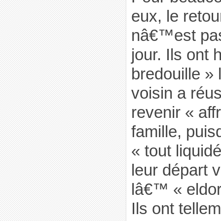
eux, le retou
nâ€™est pas
jour. Ils ont
bredouille » l
voisin a réus
revenir « aff
famille, puis
« tout liquid
leur départ 
lâ€™ « eldo
Ils ont telle