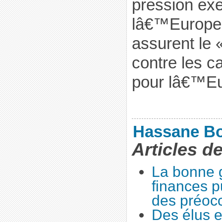
pression exe
lâ€™Europe 
assurent le
contre les c
pour lâ€™Eu
Hassane B
Articles d
La bonne 
finances p
des préoc
Des élus e