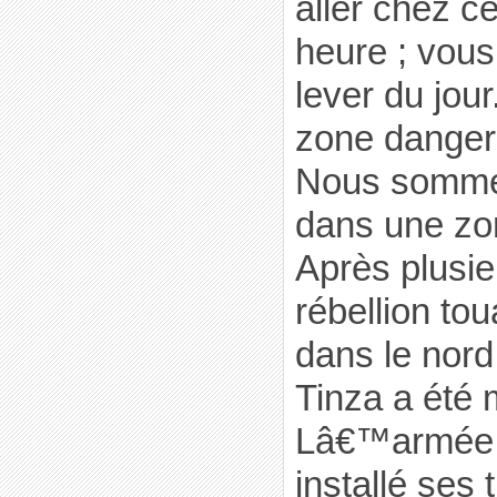
aller chez c
heure ; vous
lever du jo
zone dangere
Nous sommes
dans une zo
Après plusie
rébellion tou
dans le nord
Tinza a été m
Lâ€™armée 
installé ses