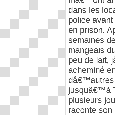
dans les loc
police ava
en prison. Ap
semaines de 
mangeais du
peu de lait,
acheminé en
dâ€™autres 
jusquâ€™à T
plusieurs jou
raconte son 