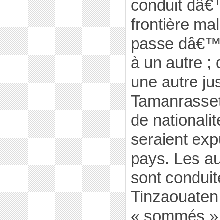
conduit dâ€
frontière mal
passe dâ€™
à un autre ;
une autre j
Tamanrasset.
de nationali
seraient exp
pays. Les au
sont condui
Tinzaouaten 
« sommés » d