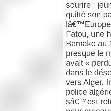
sourire ; jeu
quitté son p
lâ€™Europe 
Fatou, une h
Bamako au M
presque le m
avait « perd
dans le dése
vers Alger. I
police algéri
sâ€™est ret