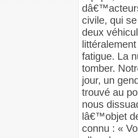
dâ€™acteurs
civile, qui s
deux véhicu
littéralemen
fatigue. La n
tomber. Notr
jour, un ge
trouvé au po
nous dissuad
lâ€™objet d
connu : « V