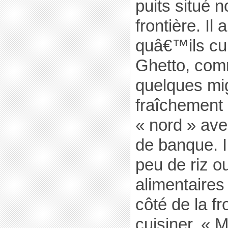
puits situé n
frontière. Il 
quâ€™ils cui
Ghetto, com
quelques mi
fraîchement
« nord » ave
de banque. I
peu de riz o
alimentaires
côté de la fr
cuisiner. « 