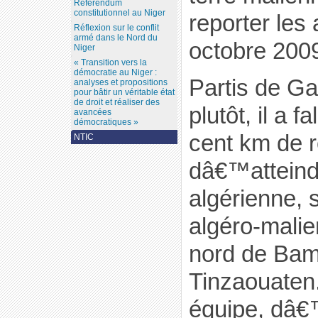
Référendum
constitutionnel au Niger
reporter les
Réflexion sur le conflit
armé dans le Nord du
octobre 2009
Niger
« Transition vers la
démocratie au Niger :
Partis de Ga
analyses et propositions
pour bâtir un véritable état
de droit et réaliser des
plutôt, il a f
avancées
démocratiques »
cent km de r
NTIC
dâ€™atteind
algérienne, s
algéro-mali
nord de Bam
Tinzaouaten.
équipe, dâ€