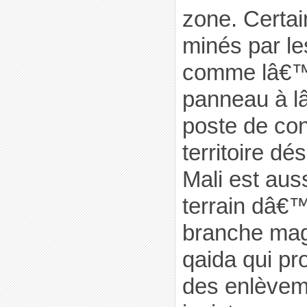
zone. Certai
minés par le
comme lâ€™
panneau à l
poste de con
territoire dé
Mali est aus
terrain dâ€™
branche ma
qaida qui pr
des enlèvem