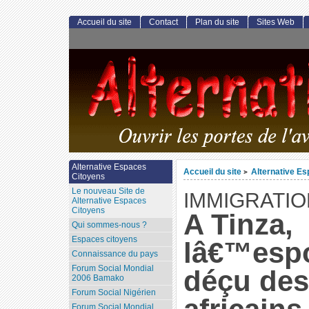
Accueil du site
Contact
Plan du site
Sites Web
Alternative Espaces
Accueil du site
Alternative E
>
Citoyens
Le nouveau Site de
IMMIGRATIO
Alternative Espaces
Citoyens
A Tinza,
Qui sommes-nous ?
Espaces citoyens
lâ€™espo
Connaissance du pays
Forum Social Mondial
déçu des
2006 Bamako
Forum Social Nigérien
Forum Social Mondial