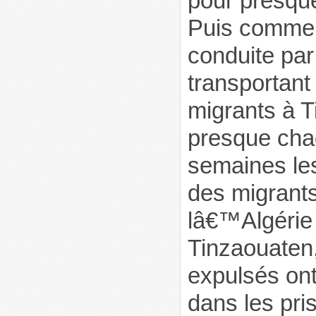
pour presqu
Puis comme A
conduite par
transportant
migrants à T
presque cha
semaines le
des migrant
lâ€™Algérie 
Tinzaouaten,
expulsés ont
dans les pri