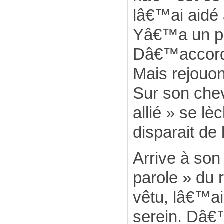
lâ€™ai aidé 
Yâ€™a un pr
Dâ€™accord 
Mais rejouon
Sur son chev
allié » se lè
disparait de 
Arrive à son 
parole » du r
vêtu, lâ€™ai
serein. Dâ€™