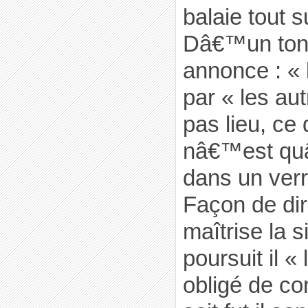
balaie tout 
Dâ€™un ton 
annonce : « 
par « les a
pas lieu, ce
nâ€™est qu
dans un ver
Façon de di
maîtrise la s
poursuit il «
obligé de co