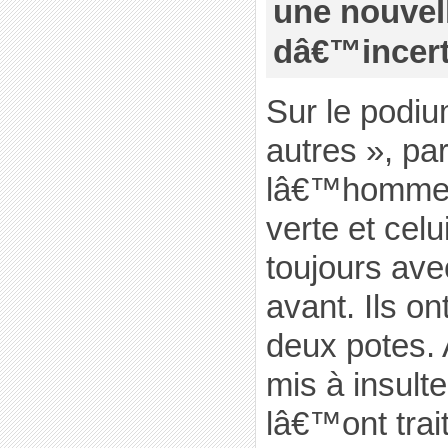
une nouvel
dâ€™incert
Sur le podium
autres », pa
lâ€™homme a
verte et celu
toujours av
avant. Ils on
deux potes. 
mis à insulter
lâ€™ont trai