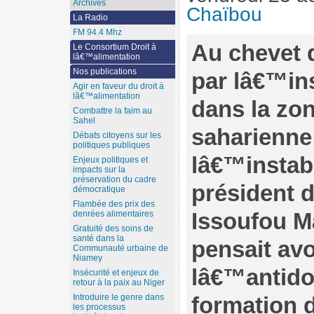
Archives
Chaïbou
La Radio
FM 94.4 Mhz
Au chevet 
Le Consortium Droit à
lâ€™alimentation
Nos publications
par lâ€™ins
Agir en faveur du droit à
lâ€™alimentation
dans la zo
Combattre la faim au
Sahel
saharienne
Débats citoyens sur les
politiques publiques
lâ€™instabil
Enjeux politiques et
impacts sur la
préservation du cadre
président 
démocratique
Flambée des prix des
Issoufou 
denrées alimentaires
Gratuité des soins de
santé dans la
pensait avo
Communauté urbaine de
Niamey
lâ€™antido
Insécurité et enjeux de
retour à la paix au Niger
formation
Introduire le genre dans
les processus