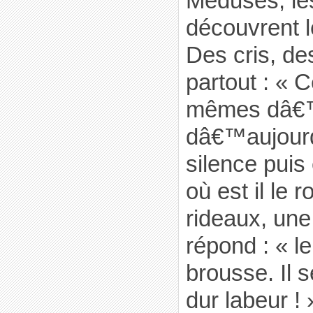
Médusés, le
découvrent 
Des cris, des
partout : « C
mêmes dâ€™
dâ€™aujourd
silence puis
où est il le r
rideaux, une
répond : « le
brousse. Il 
dur labeur !