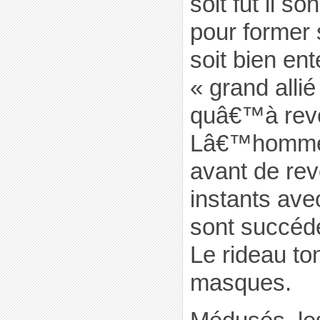
soit fut il so
pour former
soit bien en
« grand alli
quâ€™à revo
Lâ€™homme e
avant de rev
instants ave
sont succédé
Le rideau to
masques.