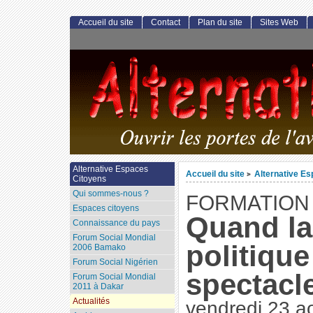
Accueil du site
Contact
Plan du site
Sites Web
Alternative Espaces
Accueil du site
Alternative E
>
Citoyens
Qui sommes-nous ?
FORMATION 
Espaces citoyens
Quand la
Connaissance du pays
Forum Social Mondial
politiqu
2006 Bamako
Forum Social Nigérien
spectacle
Forum Social Mondial
2011 à Dakar
Actualités
vendredi 23 a