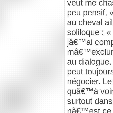
veut me chas
peu pensif, «
au cheval ai
soliloque : 
jâ€™ai compr
mâ€™exclure
au dialogue. 
peut toujours
négocier. L
quâ€™à voir
surtout dans 
nâ€™est ce 