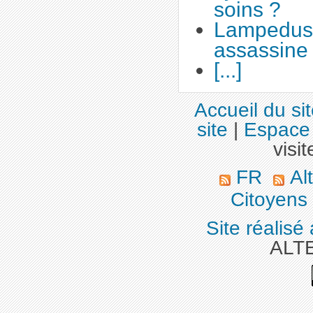
soins ?
Lampedus
assassine
[...]
Accueil du si
site
|
Espace 
visit
FR
Alt
Citoyens
Site réalisé
ALT