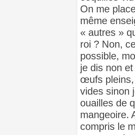
On me place
même enseig
« autres » qu
roi ? Non, 
possible, moi
je dis non e
œufs pleins,
vides sinon 
ouailles de q
mangeoire. 
compris le ma