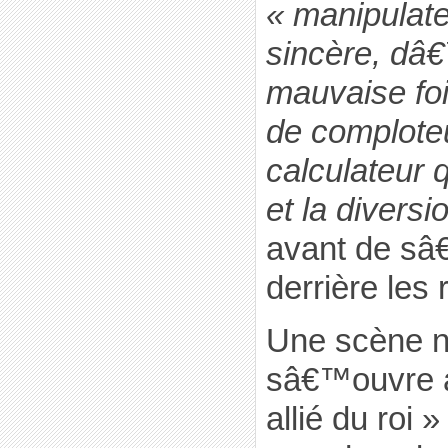
« manipulate
sincère, d
mauvaise foi
de comploteu
calculateur q
et la divers
avant de sâ
derrière les 
Une scène n
sâ€™ouvre a
allié du roi 