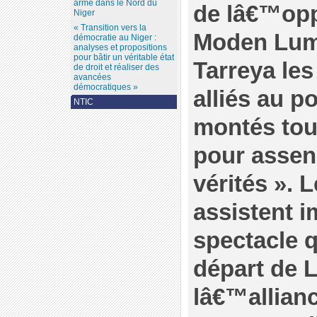
armé dans le Nord du
de lâ€™opp
Niger
« Transition vers la
Moden Lum
démocratie au Niger :
analyses et propositions
pour bâtir un véritable état
Tarreya les
de droit et réaliser des
avancées
démocratiques »
alliés au p
NTIC
montés tou
pour assen
vérités ». 
assistent i
spectacle q
départ de 
lâ€™allian