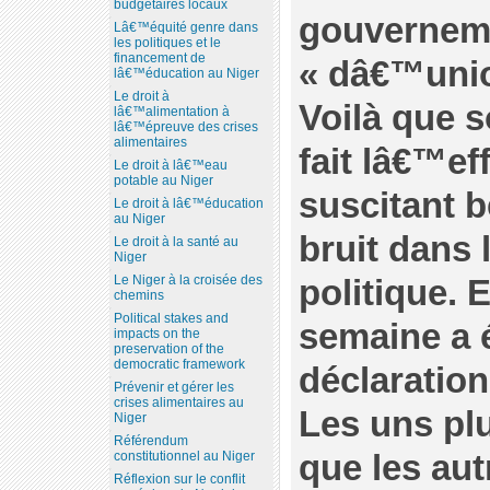
budgétaires locaux
gouverneme
Lâ€™équité genre dans
les politiques et le
financement de
« dâ€™unio
lâ€™éducation au Niger
Le droit à
Voilà que 
lâ€™alimentation à
lâ€™épreuve des crises
alimentaires
fait lâ€™e
Le droit à lâ€™eau
potable au Niger
suscitant 
Le droit à lâ€™éducation
au Niger
bruit dans 
Le droit à la santé au
Niger
politique. E
Le Niger à la croisée des
chemins
Political stakes and
semaine a é
impacts on the
preservation of the
democratic framework
déclaration
Prévenir et gérer les
crises alimentaires au
Les uns plu
Niger
Référendum
que les aut
constitutionnel au Niger
Réflexion sur le conflit