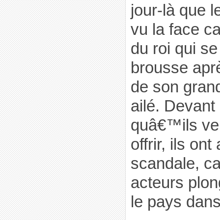
jour-là que 
vu la face c
du roi qui s
brousse aprè
de son grand
ailé. Devant
quâ€™ils ven
offrir, ils on
scandale, ca
acteurs plo
le pays dans