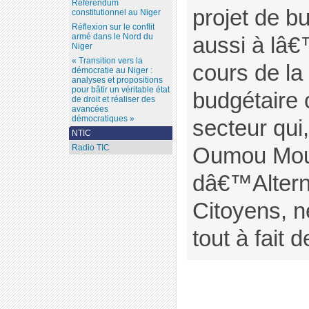
Référendum
projet de b
constitutionnel au Niger
Réflexion sur le conflit
armé dans le Nord du
aussi à lâ€
Niger
« Transition vers la
cours de la
démocratie au Niger :
analyses et propositions
pour bâtir un véritable état
budgétaire 
de droit et réaliser des
avancées
démocratiques »
secteur qui,
NTIC
Radio TIC
Oumou Mou
dâ€™Altern
Citoyens, n
tout à fait d