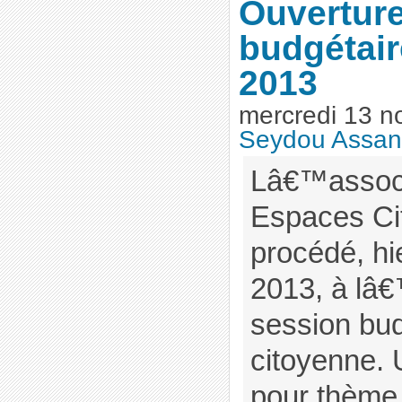
Ouverture
budgétair
2013
mercredi 13 n
Seydou Assa
Lâ€™associa
Espaces Ci
procédé, h
2013, à lâ
session bud
citoyenne. 
pour thème 