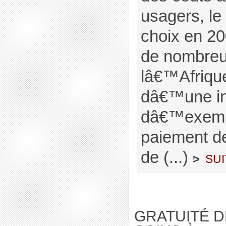
usagers, le 
choix en 20
de nombreu
lâ€™Afriqu
dâ€™une ini
dâ€™exemp
paiement de
de (...)
sui
>
GRATUITÉ 