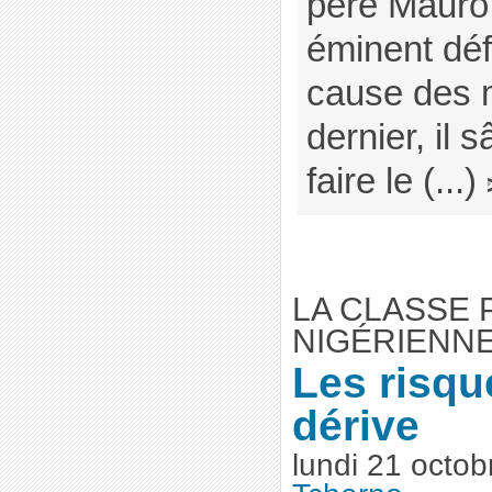
père Mauro
éminent déf
cause des 
dernier, il
faire le (...)
LA CLASSE 
NIGÉRIENNE
Les risq
dérive
lundi 21 octo