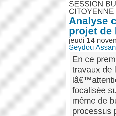
SESSION B
CITOYENNE 
Analyse c
projet de
jeudi 14 nove
Seydou Assa
En ce premi
travaux de 
lâ€™attenti
focalisée s
même de bu
processus 