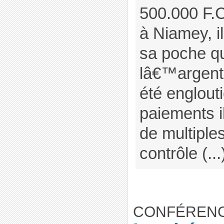
500.000 F.C
à Niamey, il
sa poche qu
lâ€™argent.
été englout
paiements il
de multiple
contrôle (..
CONFÉRENC