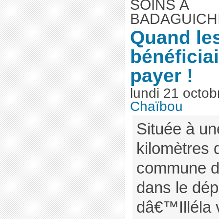
SOINS À
BADAGUICHI
Quand le
bénéficia
payer !
lundi 21 octo
Chaïbou
Située à un
kilomètres 
commune de
dans le dé
dâ€™Illéla 