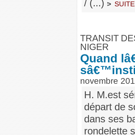
/ (...)
suite
>
TRANSIT DE
NIGER
Quand lâ
sâ€™insti
novembre 20
H. M.est sé
départ de so
dans ses b
rondelette