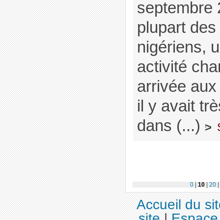
septembre 
plupart des 
nigériens, 
activité ch
arrivée aux
il y avait 
dans (...)
>
0
|
10
|
20
Accueil du si
site
|
Espace 