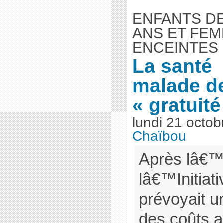
ENFANTS DE
ANS ET FE
ENCEINTES
La santé
malade d
« gratuité
lundi 21 octo
Chaïbou
Après lâ€™
lâ€™Initiat
prévoyait 
des coûts 