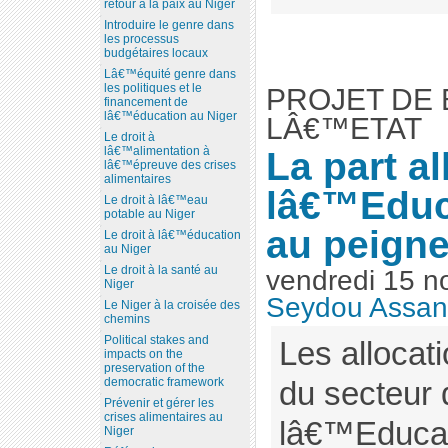
retour à la paix au Niger
Introduire le genre dans
les processus
budgétaires locaux
Lâ€™équité genre dans
les politiques et le
PROJET DE 
financement de
lâ€™éducation au Niger
LÂ€™ETAT
Le droit à
La part a
lâ€™alimentation à
lâ€™épreuve des crises
alimentaires
lâ€™Educ
Le droit à lâ€™eau
potable au Niger
au peigne
Le droit à lâ€™éducation
au Niger
Le droit à la santé au
vendredi 15 n
Niger
Seydou Assa
Le Niger à la croisée des
chemins
Political stakes and
Les allocat
impacts on the
preservation of the
democratic framework
du secteur 
Prévenir et gérer les
crises alimentaires au
lâ€™Educat
Niger