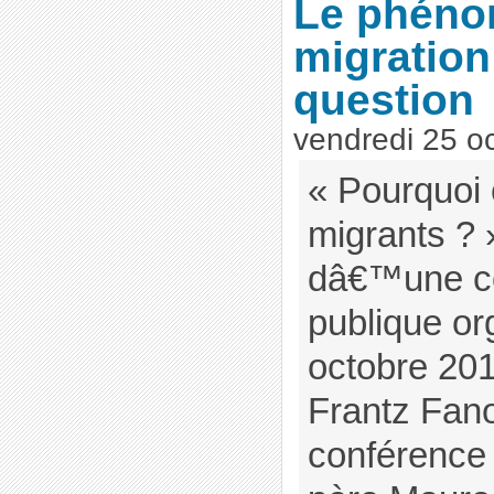
Le phéno
migration
question
vendredi 25 o
« Pourquoi 
migrants ? 
dâ€™une c
publique or
octobre 20
Frantz Fan
conférence 