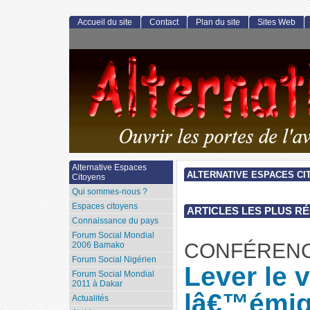
Accueil du site
Contact
Plan du site
Sites Web
Alternative Espaces
ALTERNATIVE ESPACES CI
Citoyens
Qui sommes-nous ?
Espaces citoyens
ARTICLES LES PLUS R
Connaissance du pays
Forum Social Mondial
CONFÉRENC
2006 Bamako
Forum Social Nigérien
Lever le v
Forum Social Mondial
2011 à Dakar
lâ€™émig
Actualités