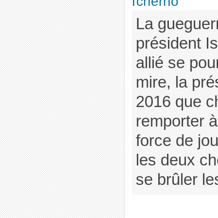
Tcherno
La gueguerr
président I
allié se pou
mire, la pré
2016 que c
remporter à 
force de jou
les deux ch
se brûler les