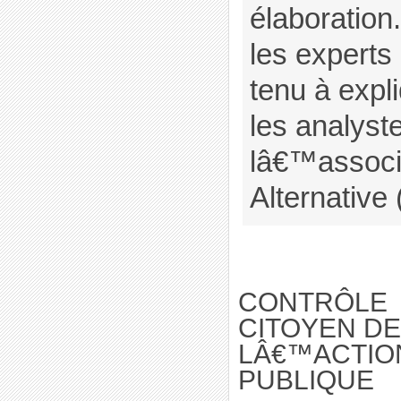
élaboration.
les experts
tenu à expl
les analyst
lâ€™associ
Alternative (
CONTRÔLE
CITOYEN DE
LÂ€™ACTIO
PUBLIQUE