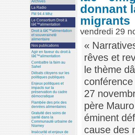
Archives
donnant l
La Radio
FM 94.4 Mhz
migrants
Le Consortium Droit à
lâ€™alimentation
vendredi 29 
Droit à lâ€™alimentation
et souveraineté
alimentaire
« Narrative
Nos publications
Agir en faveur du droit à
rêves et re
lâ€™alimentation
Combattre la faim au
le thème 
Sahel
Débats citoyens sur les
politiques publiques
conférence
Enjeux politiques et
impacts sur la
27 novembr
préservation du cadre
démocratique
père Mauro
Flambée des prix des
denrées alimentaires
Gratuité des soins de
éminent déf
santé dans la
Communauté urbaine de
Niamey
cause des 
Insécurité et enjeux de