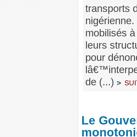
transports 
nigérienne. 
mobilisés 
leurs struc
pour dénon
lâ€™interpel
de (...)
sui
>
Le Gouve
monotoni