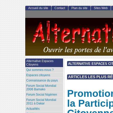
Accueil du site
Contact
Plan du site
Sites Web
Alternative Espaces
ALTERNATIVE ESPACES CI
Citoyens
Qui sommes-nous ?
Espaces citoyens
ARTICLES LES PLUS R
Connaissance du pays
Forum Social Mondial
2006 Bamako
Promotio
Forum Social Nigérien
la Partici
Forum Social Mondial
2011 à Dakar
Actualités