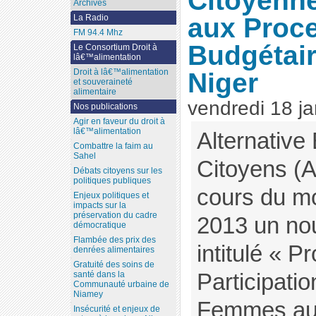
Citoyenn
Archives
aux Proc
La Radio
FM 94.4 Mhz
Budgétai
Le Consortium Droit à
lâ€™alimentation
Droit à lâ€™alimentation
Niger
et souveraineté
alimentaire
vendredi 18 ja
Nos publications
Agir en faveur du droit à
lâ€™alimentation
Alternative
Combattre la faim au
Sahel
Citoyens (
Débats citoyens sur les
politiques publiques
cours du mo
Enjeux politiques et
impacts sur la
préservation du cadre
2013 un no
démocratique
Flambée des prix des
intitulé « P
denrées alimentaires
Gratuité des soins de
Participati
santé dans la
Communauté urbaine de
Niamey
Femmes au
Insécurité et enjeux de