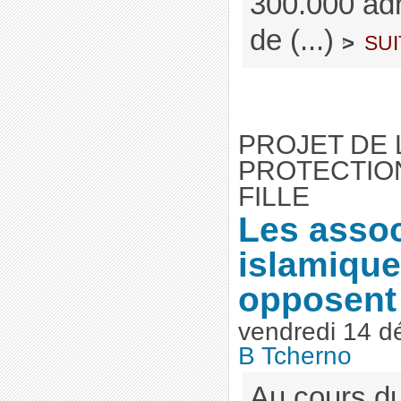
300.000 adh
de (...)
sui
>
PROJET DE 
PROTECTION
FILLE
Les assoc
islamiqu
opposent
vendredi 14 
B Tcherno
Au cours d