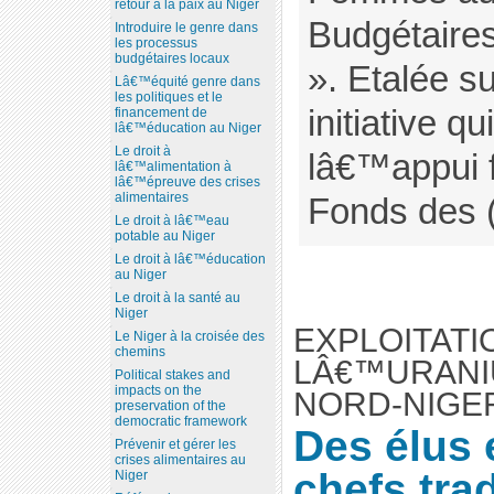
retour à la paix au Niger
Budgétaire
Introduire le genre dans
les processus
budgétaires locaux
». Etalée s
Lâ€™équité genre dans
les politiques et le
initiative q
financement de
lâ€™éducation au Niger
Le droit à
lâ€™appui f
lâ€™alimentation à
lâ€™épreuve des crises
alimentaires
Fonds des (
Le droit à lâ€™eau
potable au Niger
Le droit à lâ€™éducation
au Niger
Le droit à la santé au
Niger
EXPLOITATI
Le Niger à la croisée des
chemins
LÂ€™URANI
Political stakes and
impacts on the
NORD-NIGE
preservation of the
democratic framework
Des élus 
Prévenir et gérer les
crises alimentaires au
chefs tra
Niger