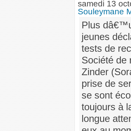
samedi 13 oct
Souleymane 
Plus dâ€™u
jeunes déc
tests de re
Société de 
Zinder (Sor
prise de se
se sont écou
toujours à 
longue atte
eux au mom