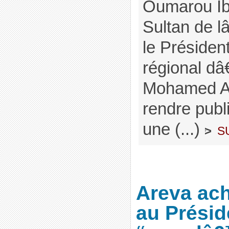
Oumarou Ib
Sultan de l
le Présiden
régional d
Mohamed An
rendre publ
une (...)
s
>
Areva ach
au Présid