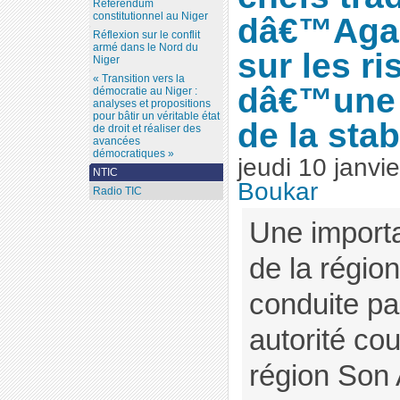
Référendum
constitutionnel au Niger
dâ€™Agad
Réflexion sur le conflit
armé dans le Nord du
sur les r
Niger
« Transition vers la
dâ€™une 
démocratie au Niger :
analyses et propositions
pour bâtir un véritable état
de la stabi
de droit et réaliser des
avancées
démocratiques »
jeudi 10 janvi
NTIC
Boukar
Radio TIC
Une importa
de la régi
conduite pa
autorité co
région Son 