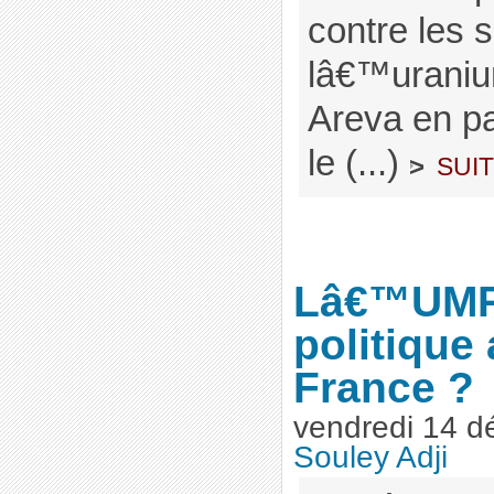
contre les s
lâ€™uraniu
Areva en par
le (...)
sui
>
Lâ€™UMP,
politique 
France ?
vendredi 14 d
Souley Adji