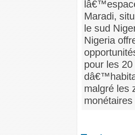
lâ€™espace
Maradi, sit
le sud Niger
Nigeria of
opportunité
pour les 20 
dâ€™habitan
malgré les
monétaires 