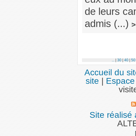
de leurs c
admis (...)
>
...
|
30
|
40
|
50
Accueil du si
site
|
Espace 
visit
Site réalisé
ALT