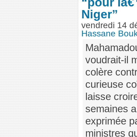
“pour lâ
Niger”
vendredi 14 d
Hassane Bouk
Mahamadou
voudrait-il
colère cont
curieuse co
laisse croi
semaines ap
exprimée pa
ministres q