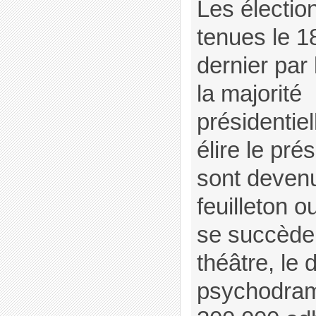
Les électio
tenues le 
dernier pa
la majorité
présidentie
élire le pré
sont devenu
feuilleton 
se succède
théâtre, le
psychodram