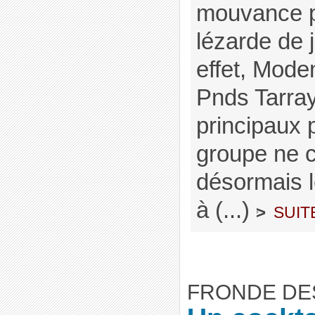
mouvance pr
lézarde de j
effet, Mod
Pnds Tarray
principaux 
groupe ne 
désormais 
à (...)
suit
>
FRONDE DES