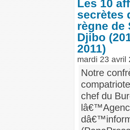
Les 10 af
secrètes 
règne de 
Djibo (20
2011)
mardi 23 avril
Notre confr
compatriote
chef du Bu
lâ€™Agence
dâ€™inform