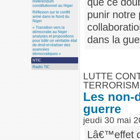
que ce doub
Référendum
constitutionnel au Niger
punir notre
Réflexion sur le conflit
armé dans le Nord du
Niger
collaborati
« Transition vers la
démocratie au Niger :
dans la guer
analyses et propositions
pour bâtir un véritable état
de droit et réaliser des
avancées
démocratiques »
NTIC
Radio TIC
LUTTE CON
TERRORISM
Les non-d
guerre
jeudi 30 mai 
Lâ€™effet 