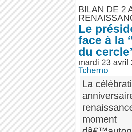
BILAN DE 2 
RENAISSAN
Le présid
face à la
du cercle
mardi 23 avril
Tcherno
La célébrat
anniversair
renaissance
moment
dâ€™autoglo