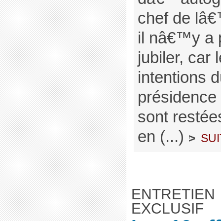
chef de lâ€
il nâ€™y a 
jubiler, car
intentions d
présidence 
sont resté
en (...)
sui
>
ENTRETIEN
EXCLUSIF