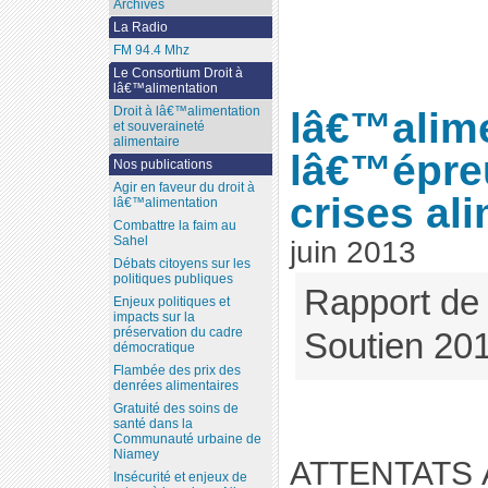
Archives
La Radio
FM 94.4 Mhz
Le Consortium Droit à
lâ€™alimentation
Droit à lâ€™alimentation
lâ€™alime
et souveraineté
alimentaire
lâ€™épre
Nos publications
Agir en faveur du droit à
crises al
lâ€™alimentation
Combattre la faim au
Sahel
juin 2013
Débats citoyens sur les
politiques publiques
Rapport de 
Enjeux politiques et
impacts sur la
préservation du cadre
Soutien 20
démocratique
Flambée des prix des
denrées alimentaires
Gratuité des soins de
santé dans la
Communauté urbaine de
Niamey
ATTENTATS 
Insécurité et enjeux de