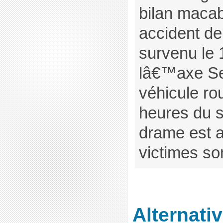
bilan maca
accident de 
survenu le 
lâ€™axe Seb
véhicule rou
heures du s
drame est a
victimes son
Alternativ