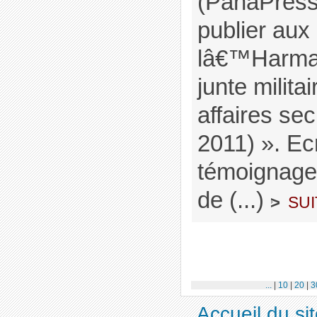
(PanaPress
publier aux 
lâ€™Harmatt
junte militai
affaires se
2011) ». Ecr
témoignag
de (...)
sui
>
...
|
10
|
20
|
3
Accueil du si