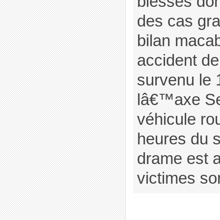
blessés don
des cas gr
bilan maca
accident de 
survenu le 
lâ€™axe Seb
véhicule rou
heures du s
drame est a
victimes son