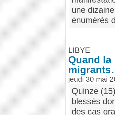
une dizaine
énumérés da
LIBYE
Quand la 
migrant
jeudi 30 mai 
Quinze (15)
blessés don
des cas gr