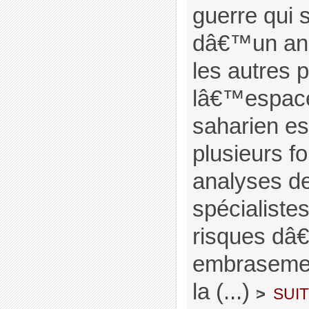
guerre qui 
dâ€™un an 
les autres 
lâ€™espace
saharien es
plusieurs fo
analyses de
spécialistes
risques d
embrasemen
la (...)
sui
>