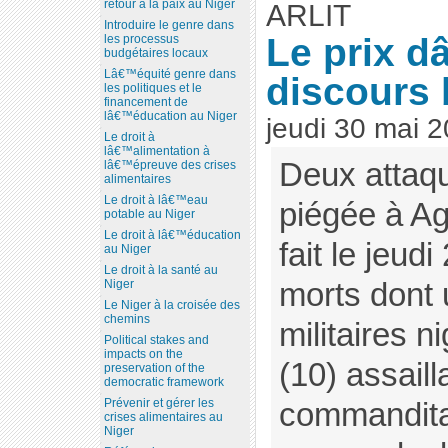
retour à la paix au Niger
ARLIT
Introduire le genre dans
Le prix 
les processus
budgétaires locaux
Lâ€™équité genre dans
discours 
les politiques et le
financement de
lâ€™éducation au Niger
jeudi 30 mai 
Le droit à
lâ€™alimentation à
Deux attaqu
lâ€™épreuve des crises
alimentaires
Le droit à lâ€™eau
piégée à Ag
potable au Niger
Le droit à lâ€™éducation
fait le jeud
au Niger
Le droit à la santé au
morts dont 
Niger
Le Niger à la croisée des
chemins
militaires n
Political stakes and
impacts on the
(10) assaill
preservation of the
democratic framework
commanditai
Prévenir et gérer les
crises alimentaires au
Niger