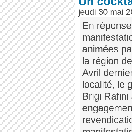
Un cocktai
jeudi 30 mai 
En réponse
manifestati
animées pa
la région de
Avril dernie
localité, l
Brigi Rafini
engagement
revendicati
manifestati